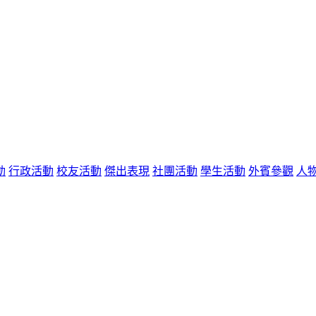
動
行政活動
校友活動
傑出表現
社團活動
學生活動
外賓參觀
人