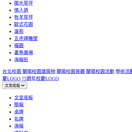
陽光草坪
情人道
牧羊草坪
歐式花園
瀛苑
五虎碑雕塑
福園
書卷廣場
海報街
台北校園
蘭陽校園建築物
蘭陽校園景觀
蘭陽校園活動
學術活
慶LOGO
75週年校慶LOGO
文宣底板
文宣底板
簡報
桌牌
名牌
海報