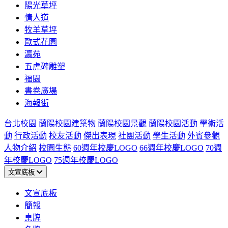
陽光草坪
情人道
牧羊草坪
歐式花園
瀛苑
五虎碑雕塑
福園
書卷廣場
海報街
台北校園
蘭陽校園建築物
蘭陽校園景觀
蘭陽校園活動
學術活
動
行政活動
校友活動
傑出表現
社團活動
學生活動
外賓參觀
人物介紹
校園生態
60週年校慶LOGO
66週年校慶LOGO
70週
年校慶LOGO
75週年校慶LOGO
文宣底板
文宣底板
簡報
桌牌