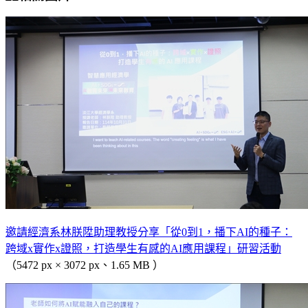
邀請經濟系林朕陞助理教授分享「從0到1，播下AI的種子：
跨域x實作x證照，打造學生有感的AI應用課程」研習活動
（5472 px × 3072 px、1.65 MB ）