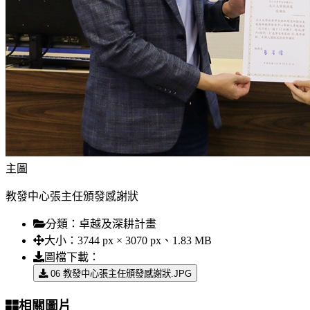
主圖
教發中心張主任頒發感謝狀
分類：
卓越及深耕計畫
大小：
3744 px × 3070 px、1.83 MB
圖檔下載：
06 教發中心張主任頒發感謝狀.JPG
相關圖片