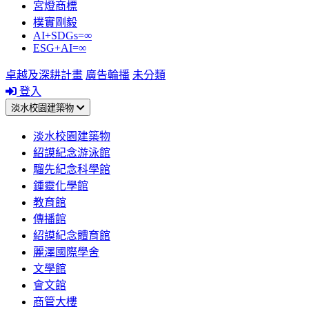
宮燈商標
樸實剛毅
AI+SDGs=∞
ESG+AI=∞
卓越及深耕計畫
廣告輪播
未分類
登入
淡水校園建築物
淡水校園建築物
紹謨紀念游泳館
騮先紀念科學館
鍾靈化學館
教育館
傳播館
紹謨紀念體育館
麗澤國際學舍
文學館
會文館
商管大樓