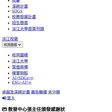
校慶
深耕計畫
SDGS
校務發展計畫
招生簡章
淡江大學首頁刊頭
淡江校徽
校用圖樣
校用圖樣
淡江大學
宮燈商標
樸實剛毅
AI+SDGs=∞
ESG+AI=∞
卓越及深耕計畫
廣告輪播
未分類
登入
教發中心張主任頒發感謝狀