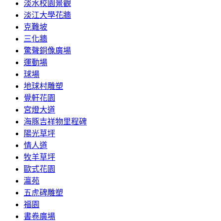
淡水校園景觀
淡江大學花牆
克難坡
三化牆
驚聲銅像廣場
運動場
球場
地球村雕塑
覺軒花園
宮燈大道
海豚吉祥物里程碑
陽光草坪
情人道
牧羊草坪
歐式花園
瀛苑
五虎碑雕塑
福園
書卷廣場