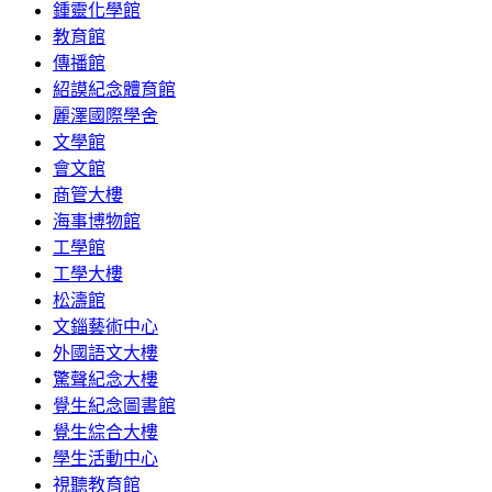
鍾靈化學館
教育館
傳播館
紹謨紀念體育館
麗澤國際學舍
文學館
會文館
商管大樓
海事博物館
工學館
工學大樓
松濤館
文錙藝術中心
外國語文大樓
驚聲紀念大樓
覺生紀念圖書館
覺生綜合大樓
學生活動中心
視聽教育館