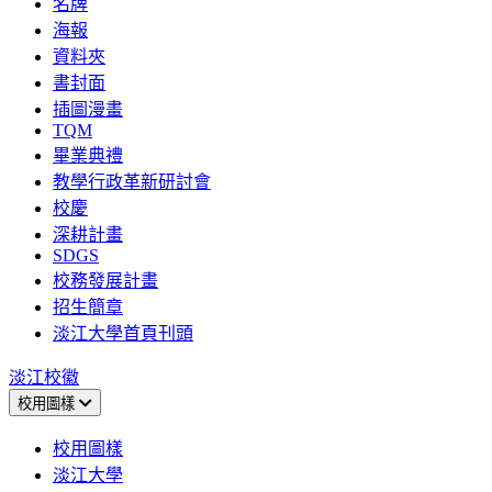
名牌
海報
資料夾
書封面
插圖漫畫
TQM
畢業典禮
教學行政革新研討會
校慶
深耕計畫
SDGS
校務發展計畫
招生簡章
淡江大學首頁刊頭
淡江校徽
校用圖樣
校用圖樣
淡江大學