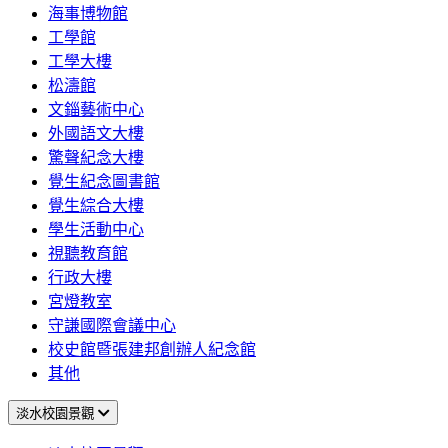
海事博物館
工學館
工學大樓
松濤館
文錙藝術中心
外國語文大樓
驚聲紀念大樓
覺生紀念圖書館
覺生綜合大樓
學生活動中心
視聽教育館
行政大樓
宮燈教室
守謙國際會議中心
校史館暨張建邦創辦人紀念館
其他
淡水校園景觀