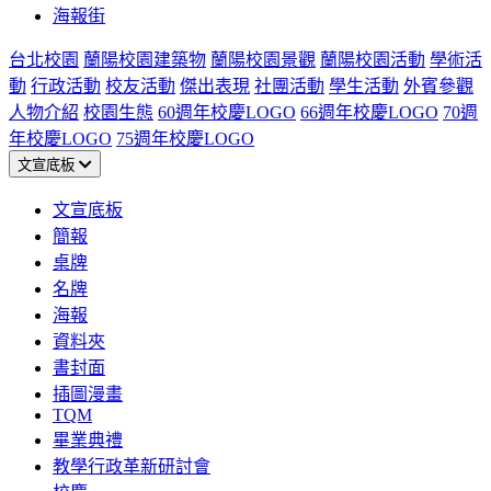
海報街
台北校園
蘭陽校園建築物
蘭陽校園景觀
蘭陽校園活動
學術活
動
行政活動
校友活動
傑出表現
社團活動
學生活動
外賓參觀
人物介紹
校園生態
60週年校慶LOGO
66週年校慶LOGO
70週
年校慶LOGO
75週年校慶LOGO
文宣底板
文宣底板
簡報
桌牌
名牌
海報
資料夾
書封面
插圖漫畫
TQM
畢業典禮
教學行政革新研討會