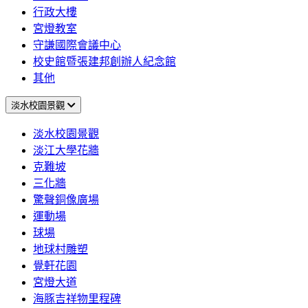
行政大樓
宮燈教室
守謙國際會議中心
校史館暨張建邦創辦人紀念館
其他
淡水校園景觀
淡水校園景觀
淡江大學花牆
克難坡
三化牆
驚聲銅像廣場
運動場
球場
地球村雕塑
覺軒花園
宮燈大道
海豚吉祥物里程碑