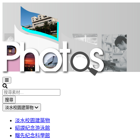
Open
sidebar
Search
搜尋
淡水校園建築物
淡水校園建築物
紹謨紀念游泳館
騮先紀念科學館