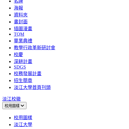
名牌
海報
資料夾
書封面
插圖漫畫
TQM
畢業典禮
教學行政革新研討會
校慶
深耕計畫
SDGS
校務發展計畫
招生簡章
淡江大學首頁刊頭
淡江校徽
校用圖樣
校用圖樣
淡江大學