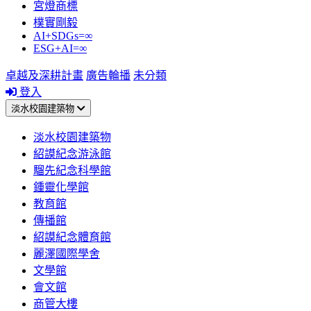
宮燈商標
樸實剛毅
AI+SDGs=∞
ESG+AI=∞
卓越及深耕計畫
廣告輪播
未分類
登入
淡水校園建築物
淡水校園建築物
紹謨紀念游泳館
騮先紀念科學館
鍾靈化學館
教育館
傳播館
紹謨紀念體育館
麗澤國際學舍
文學館
會文館
商管大樓