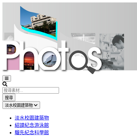
Open
sidebar
Search
搜尋
淡水校園建築物
淡水校園建築物
紹謨紀念游泳館
騮先紀念科學館