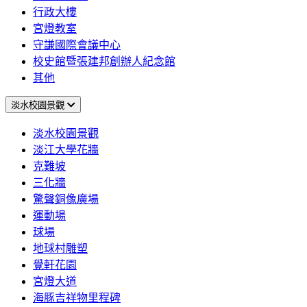
行政大樓
宮燈教室
守謙國際會議中心
校史館暨張建邦創辦人紀念館
其他
淡水校園景觀
淡水校園景觀
淡江大學花牆
克難坡
三化牆
驚聲銅像廣場
運動場
球場
地球村雕塑
覺軒花園
宮燈大道
海豚吉祥物里程碑