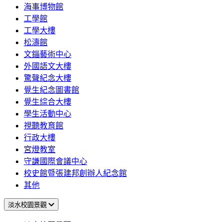
海事博物館
工學館
工學大樓
松濤館
文錙藝術中心
外國語文大樓
驚聲紀念大樓
覺生紀念圖書館
覺生綜合大樓
學生活動中心
視聽教育館
行政大樓
宮燈教室
守謙國際會議中心
校史館暨張建邦創辦人紀念館
其他
淡水校園景觀