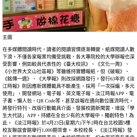
主圖
在多媒體閱讀時代，讀者的閱讀習慣逐漸轉變，紙媒閱讀人數
下滑，不僅各家報業均備受挑戰，各大專院校的大學辦報也深
受影響，例如較具代表性的《臺大校訊》、《文化一周》、
《小世界大文山社區報》等雖維持實體報紙，但《破報》、
《銘傳一週》、《大學報》則改採網路發行。發行63年的《淡
江時報》則因應新媒體載具不斷產生，採用「一次採編，多元
使用」，開發網站、電子報、英文電子報、淡江時報APP、電
子書、懶人包、QR Code等，甚至該報在邁向數位匯流時代，
將發行特刊、改版行動載具介面、發展校園新聞雲、增設「學
生大代誌」APP，持續在全台少有的大學報中，獨創特色！為
此，《淡江時報》於4月23日(星期六)下午2時在台北校園5樓
校友聯誼會館舉行1,000期茶會。 本校校長、《淡江時報》發