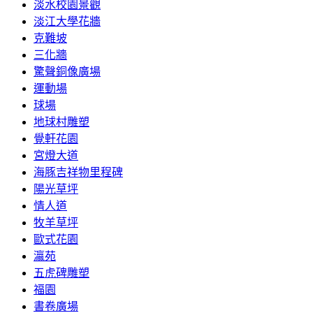
淡水校園景觀
淡江大學花牆
克難坡
三化牆
驚聲銅像廣場
運動場
球場
地球村雕塑
覺軒花園
宮燈大道
海豚吉祥物里程碑
陽光草坪
情人道
牧羊草坪
歐式花園
瀛苑
五虎碑雕塑
福園
書卷廣場