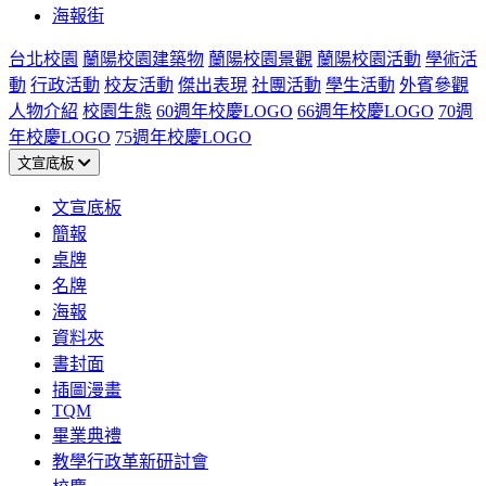
海報街
台北校園
蘭陽校園建築物
蘭陽校園景觀
蘭陽校園活動
學術活
動
行政活動
校友活動
傑出表現
社團活動
學生活動
外賓參觀
人物介紹
校園生態
60週年校慶LOGO
66週年校慶LOGO
70週
年校慶LOGO
75週年校慶LOGO
文宣底板
文宣底板
簡報
桌牌
名牌
海報
資料夾
書封面
插圖漫畫
TQM
畢業典禮
教學行政革新研討會