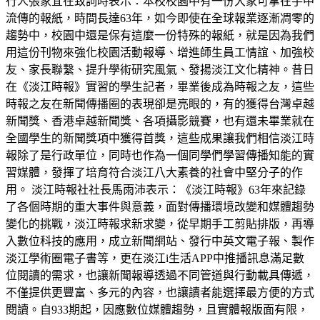
行人張家宜在致詞時表示：本校校園中有一份大家可拿在手中
流傳的報紙，時間長達63年，如今即使在全球報業逐漸凋零的
趨勢中，校園中還是保有這麼一份特殊的報紙，就是因為我們
用這份刊物來強化校園活動報導、增進師生員工情誼、加強校
友、家長聯繫、提升學術研究風氣、發揚淡江文化精神。昔日
在《淡江時報》實習的學生記者，畢業後成為時報之友，這些
時報之友在新聞傳播圈的表現卻是亮眼的，有的獲得台灣卓越
新聞獎、香港卓越新聞獎、各項攝影競賽，也有還未畢業就在
全國學生的新聞獎項中獲得首獎，這些成果讓我們相信淡江時
報除了是行政單位，同時也作為一個同學們學習傳播知能的實
習媒體，發揮了培育符合淡江八大素養的社會中堅分子的作
用。 淡江時報社社長馬雨沛表示：《淡江時報》63年來記錄
了各個時期的重大事件與意義，面對傳播環境改變和媒體趨勢
變化的挑戰，淡江時報求新求變，從早期手工剪貼排版，再導
入數位科技的應用，成立新聞網站、發行中英文電子報、製作
淡江學術圈電子書等，更在淡江i生活APP中推播訊息滿足數
位閱讀的需求，也讓新聞報導透過不同管道與行動載具傳遞，
不僅提供更豐富、多元的內容，也讓讀者能選擇最方便的方式
閱讀。自933期起，因應數位媒體趨勢，且實體報版面有限，