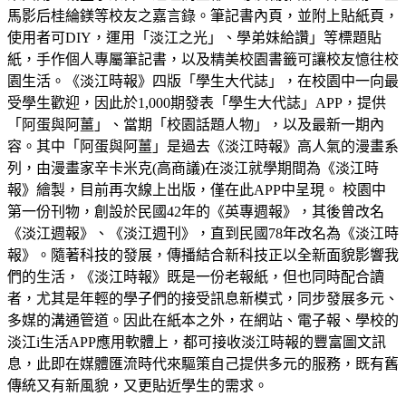
馬影后桂綸鎂等校友之嘉言錄。筆記書內頁，並附上貼紙頁，
使用者可DIY，運用「淡江之光」、學弟妹給讚」等標題貼
紙，手作個人專屬筆記書，以及精美校園書籤可讓校友憶往校
園生活。《淡江時報》四版「學生大代誌」，在校園中一向最
受學生歡迎，因此於1,000期發表「學生大代誌」APP，提供
「阿蛋與阿薑」、當期「校園話題人物」，以及最新一期內
容。其中「阿蛋與阿薑」是過去《淡江時報》高人氣的漫畫系
列，由漫畫家辛卡米克(高商議)在淡江就學期間為《淡江時
報》繪製，目前再次線上出版，僅在此APP中呈現。 校園中
第一份刊物，創設於民國42年的《英專週報》，其後曾改名
《淡江週報》、《淡江週刊》，直到民國78年改名為《淡江時
報》。隨著科技的發展，傳播結合新科技正以全新面貌影響我
們的生活，《淡江時報》既是一份老報紙，但也同時配合讀
者，尤其是年輕的學子們的接受訊息新模式，同步發展多元、
多媒的溝通管道。因此在紙本之外，在網站、電子報、學校的
淡江i生活APP應用軟體上，都可接收淡江時報的豐富圖文訊
息，此即在媒體匯流時代來驅策自己提供多元的服務，既有舊
傳統又有新風貌，又更貼近學生的需求。