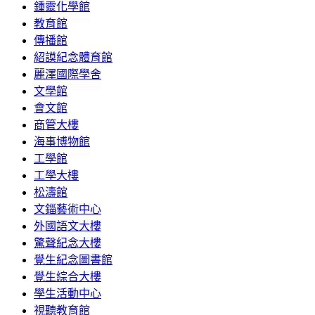
鍾靈化學館
教育館
傳播館
紹謨紀念體育館
麗澤國際學舍
文學館
會文館
商管大樓
海事博物館
工學館
工學大樓
松濤館
文錙藝術中心
外國語文大樓
驚聲紀念大樓
覺生紀念圖書館
覺生綜合大樓
學生活動中心
視聽教育館