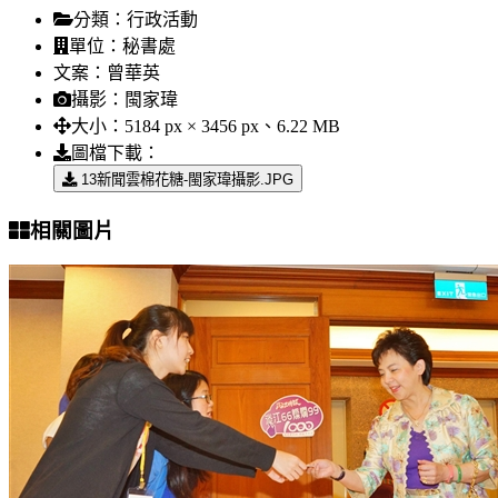
分類：
行政活動
單位：
秘書處
文案：
曾華英
攝影：
閩家瑋
大小：
5184 px × 3456 px、6.22 MB
圖檔下載：
13新聞雲棉花糖-閩家瑋攝影.JPG
相關圖片