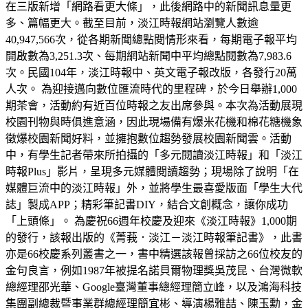
在三版新增「網路看更大條」，此後網路中的新聞訊息量更
多、篇幅更大。截至目前，淡江時報網站瀏覽人數逾
40,947,566次，從各期新聞總點閱情形來看，每期電子報平均
開啟數為3,251.3次、每期網站新聞中平均總點閱數為7,983.6
次。民國104年，淡江時報中、英文電子報改版，各發行20萬
人次。 為迎接邁向數位匯流時代的里程碑，於今日舉辦1,000
期茶會，活動約有近百位時報之友出席參與。本次為活動展現
校園刊物與時俱進意涵，因此現場備有爆米花機和棉花糖機象
徵爆校園新聞好料，並擁抱數位趨勢發展校園新聞雲。活動
中，有學生記者帶來所拍攝的「多元閱讀淡江時報」和「淡江
時報Plus」影片，呈現多元媒體閱讀趨勢；現場除了說明「在
媒體巨流中的淡江時報」外，並將學生最喜愛版面「學生大代
誌」製成APP；精彩筆記書DIY，結合文創概念，讓你成功
「上頭條」。 為慶祝66週年校慶及迎來《淡江時報》1,000期
的發行，該報出版的《菁莪．淡江－淡江時報筆記書》，此書
亦是66校慶系列叢書之一，書中精選該報曾採訪之66位校友的
金句良言，例如1987年被提名諾貝爾物理獎吳茂昆、台灣微軟
總經理邵光華、Google臺灣董事總經理簡立峰，以及鴻海科技
集團副總裁暨事業群總經理簡宜彬、導演楊雅喆、陳玉勳，金