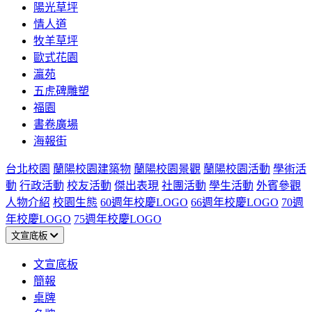
陽光草坪
情人道
牧羊草坪
歐式花園
瀛苑
五虎碑雕塑
福園
書卷廣場
海報街
台北校園
蘭陽校園建築物
蘭陽校園景觀
蘭陽校園活動
學術活
動
行政活動
校友活動
傑出表現
社團活動
學生活動
外賓參觀
人物介紹
校園生態
60週年校慶LOGO
66週年校慶LOGO
70週
年校慶LOGO
75週年校慶LOGO
文宣底板
文宣底板
簡報
桌牌