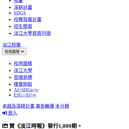
校慶
深耕計畫
SDGS
校務發展計畫
招生簡章
淡江大學首頁刊頭
淡江校徽
校用圖樣
校用圖樣
淡江大學
宮燈商標
樸實剛毅
AI+SDGs=∞
ESG+AI=∞
卓越及深耕計畫
廣告輪播
未分類
登入
賀《淡江時報》發行1,000期。