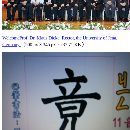
WelcomeProf. Dr. Klaus Dicke, Rector, the University of Jena,
Germany
（500 px × 345 px、237.71 KB ）