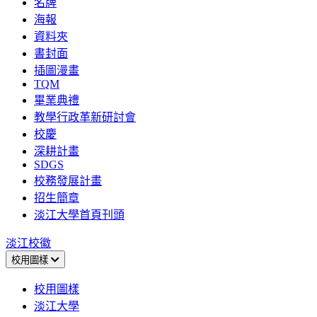
名牌
海報
資料夾
書封面
插圖漫畫
TQM
畢業典禮
教學行政革新研討會
校慶
深耕計畫
SDGS
校務發展計畫
招生簡章
淡江大學首頁刊頭
淡江校徽
校用圖樣
校用圖樣
淡江大學