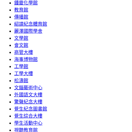
鍾靈化學館
教育館
傳播館
紹謨紀念體育館
麗澤國際學舍
文學館
會文館
商管大樓
海事博物館
工學館
工學大樓
松濤館
文錙藝術中心
外國語文大樓
驚聲紀念大樓
覺生紀念圖書館
覺生綜合大樓
學生活動中心
視聽教育館