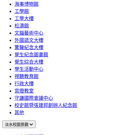
海事博物館
工學館
工學大樓
松濤館
文錙藝術中心
外國語文大樓
驚聲紀念大樓
覺生紀念圖書館
覺生綜合大樓
學生活動中心
視聽教育館
行政大樓
宮燈教室
守謙國際會議中心
校史館暨張建邦創辦人紀念館
其他
淡水校園景觀