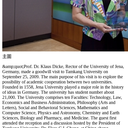
主圖
&amp;quot;Prof. Dr. Klaus Dicke, Rector of the University of Jena,
Germany, made a goodwill visit to Tamkang University on
September 25, 2009. The main purpose of his visit is to explore the
possibility of academic cooperation between two universities.
Founded in 1558, Jena University played a major role in the history
of ideas in Germany. The university has student number about
21,000. The University comprises ten Faculties: Technology, Law,
Economics and Business Administration, Philosophy (Arts and
Letters), Social and Behavioral Sciences, Mathematics and
Computer Science, Physics and Astronomy, Chemistry and Earth
Sciences, Biology and Pharmacy, and Medicine. The guest first
attended the reception and a discussion hosted by the President of