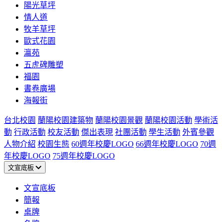
陽光草坪
情人道
牧羊草坪
歐式花園
瀛苑
五虎碑雕塑
福園
書卷廣場
海報街
台北校園
蘭陽校園建築物
蘭陽校園景觀
蘭陽校園活動
學術活
動
行政活動
校友活動
傑出表現
社團活動
學生活動
外賓參觀
人物介紹
校園生態
60週年校慶LOGO
66週年校慶LOGO
70週
年校慶LOGO
75週年校慶LOGO
文宣底板
文宣底板
簡報
桌牌