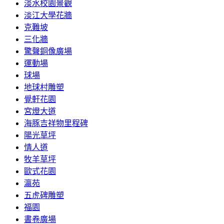
淡水校園景觀
淡江大學花牆
克難坡
三化牆
驚聲銅像廣場
運動場
球場
地球村雕塑
覺軒花園
宮燈大道
海豚吉祥物里程碑
陽光草坪
情人道
牧羊草坪
歐式花園
瀛苑
五虎碑雕塑
福園
書卷廣場