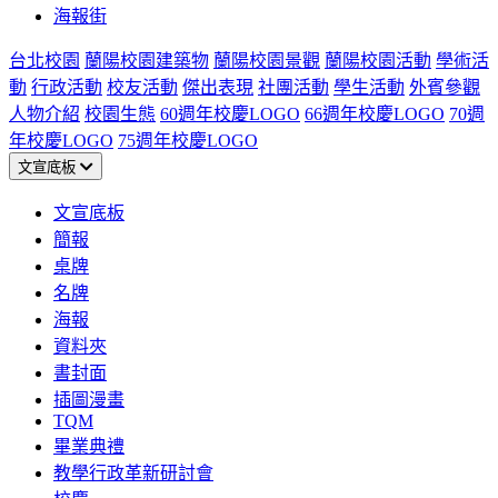
海報街
台北校園
蘭陽校園建築物
蘭陽校園景觀
蘭陽校園活動
學術活
動
行政活動
校友活動
傑出表現
社團活動
學生活動
外賓參觀
人物介紹
校園生態
60週年校慶LOGO
66週年校慶LOGO
70週
年校慶LOGO
75週年校慶LOGO
文宣底板
文宣底板
簡報
桌牌
名牌
海報
資料夾
書封面
插圖漫畫
TQM
畢業典禮
教學行政革新研討會