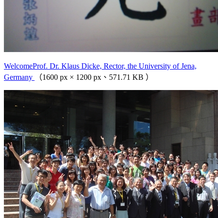
WelcomeProf. Dr. Klaus Dicke, Rector, the University of Jena,
Germany
（1600 px × 1200 px、571.71 KB ）