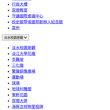
行政大樓
宮燈教室
守謙國際會議中心
校史館暨張建邦創辦人紀念館
其他
淡水校園景觀
淡水校園景觀
淡江大學花牆
克難坡
三化牆
驚聲銅像廣場
運動場
球場
地球村雕塑
覺軒花園
宮燈大道
海豚吉祥物里程碑