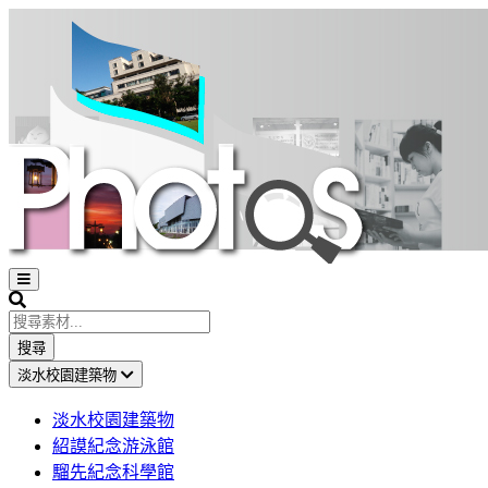
Open
sidebar
Search
搜尋
淡水校園建築物
淡水校園建築物
紹謨紀念游泳館
騮先紀念科學館