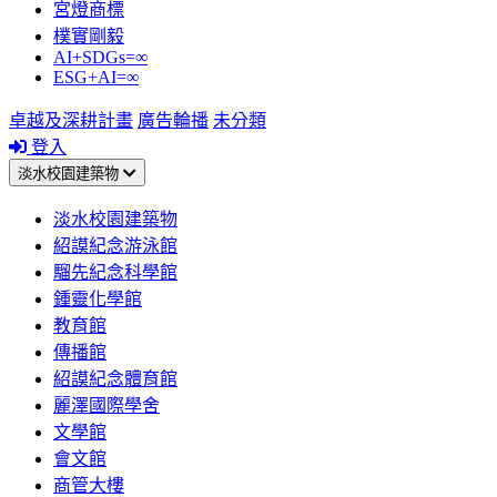
宮燈商標
樸實剛毅
AI+SDGs=∞
ESG+AI=∞
卓越及深耕計畫
廣告輪播
未分類
登入
淡水校園建築物
淡水校園建築物
紹謨紀念游泳館
騮先紀念科學館
鍾靈化學館
教育館
傳播館
紹謨紀念體育館
麗澤國際學舍
文學館
會文館
商管大樓