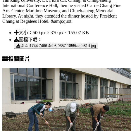
Tamkang University, Dr. Flora C.I. Chang, at Ching-sheng
International Conference Hall; then he visited Carrie Chang Fine
Arts Center, Maritime Museum, and Chueh-sheng Memorial
Library. At night, they attended the dinner hosted by President
Chang at Regalees Hotel. &amp;quot;
大小：
500 px × 370 px、155.07 KB
圖檔下載：
4b4e1744-7466-4db6-9357-1855facfe81d.jpg
相關圖片