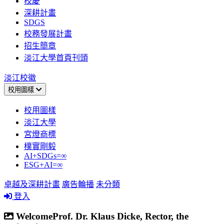
校慶
深耕計畫
SDGS
校務發展計畫
招生簡章
淡江大學首頁刊頭
淡江校徽
校用圖樣
校用圖樣
淡江大學
宮燈商標
樸實剛毅
AI+SDGs=∞
ESG+AI=∞
卓越及深耕計畫
廣告輪播
未分類
登入
WelcomeProf. Dr. Klaus Dicke, Rector, the