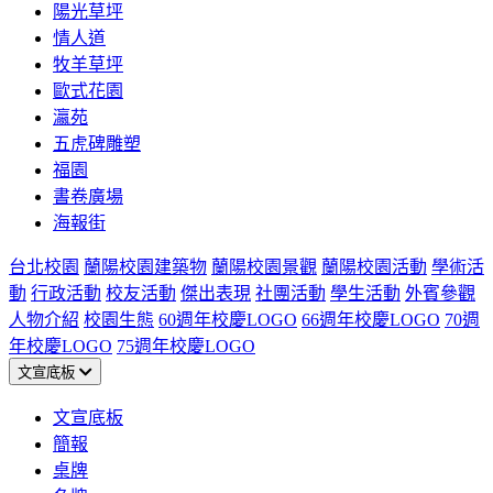
陽光草坪
情人道
牧羊草坪
歐式花園
瀛苑
五虎碑雕塑
福園
書卷廣場
海報街
台北校園
蘭陽校園建築物
蘭陽校園景觀
蘭陽校園活動
學術活
動
行政活動
校友活動
傑出表現
社團活動
學生活動
外賓參觀
人物介紹
校園生態
60週年校慶LOGO
66週年校慶LOGO
70週
年校慶LOGO
75週年校慶LOGO
文宣底板
文宣底板
簡報
桌牌