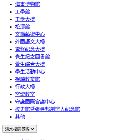
海事博物館
工學館
工學大樓
松濤館
文錙藝術中心
外國語文大樓
驚聲紀念大樓
覺生紀念圖書館
覺生綜合大樓
學生活動中心
視聽教育館
行政大樓
宮燈教室
守謙國際會議中心
校史館暨張建邦創辦人紀念館
其他
淡水校園景觀