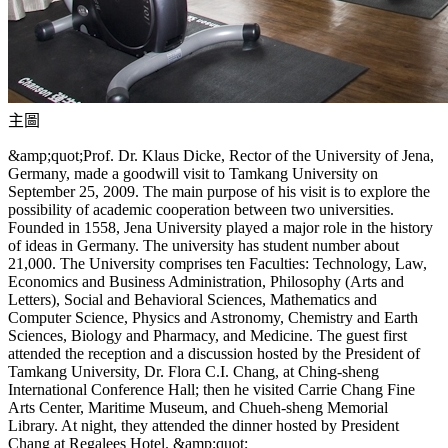
主圖
&amp;quot;Prof. Dr. Klaus Dicke, Rector of the University of Jena,
Germany, made a goodwill visit to Tamkang University on
September 25, 2009. The main purpose of his visit is to explore the
possibility of academic cooperation between two universities.
Founded in 1558, Jena University played a major role in the history
of ideas in Germany. The university has student number about
21,000. The University comprises ten Faculties: Technology, Law,
Economics and Business Administration, Philosophy (Arts and
Letters), Social and Behavioral Sciences, Mathematics and
Computer Science, Physics and Astronomy, Chemistry and Earth
Sciences, Biology and Pharmacy, and Medicine. The guest first
attended the reception and a discussion hosted by the President of
Tamkang University, Dr. Flora C.I. Chang, at Ching-sheng
International Conference Hall; then he visited Carrie Chang Fine
Arts Center, Maritime Museum, and Chueh-sheng Memorial
Library. At night, they attended the dinner hosted by President
Chang at Regalees Hotel. &amp;quot;