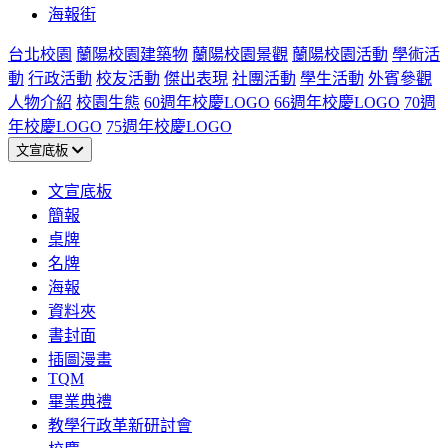
海報街
台北校園
蘭陽校園建築物
蘭陽校園景觀
蘭陽校園活動
學術活
動
行政活動
校友活動
傑出表現
社團活動
學生活動
外賓參觀
人物介紹
校園生態
60週年校慶LOGO
66週年校慶LOGO
70週
年校慶LOGO
75週年校慶LOGO
文宣底板
文宣底板
簡報
桌牌
名牌
海報
資料夾
書封面
插圖漫畫
TQM
畢業典禮
教學行政革新研討會