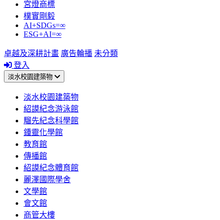
宮燈商標
樸實剛毅
AI+SDGs=∞
ESG+AI=∞
卓越及深耕計畫
廣告輪播
未分類
登入
淡水校園建築物
淡水校園建築物
紹謨紀念游泳館
騮先紀念科學館
鍾靈化學館
教育館
傳播館
紹謨紀念體育館
麗澤國際學舍
文學館
會文館
商管大樓