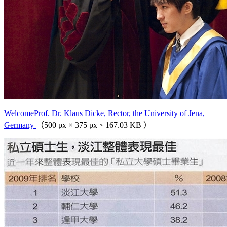
WelcomeProf. Dr. Klaus Dicke, Rector, the University of Jena,
Germany
（500 px × 375 px、167.03 KB ）