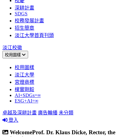
校慶
深耕計畫
SDGS
校務發展計畫
招生簡章
淡江大學首頁刊頭
淡江校徽
校用圖樣
校用圖樣
淡江大學
宮燈商標
樸實剛毅
AI+SDGs=∞
ESG+AI=∞
卓越及深耕計畫
廣告輪播
未分類
登入
WelcomeProf. Dr. Klaus Dicke, Rector, the