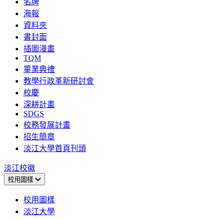
名牌
海報
資料夾
書封面
插圖漫畫
TQM
畢業典禮
教學行政革新研討會
校慶
深耕計畫
SDGS
校務發展計畫
招生簡章
淡江大學首頁刊頭
淡江校徽
校用圖樣
校用圖樣
淡江大學