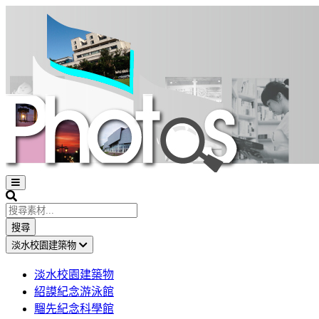
Open
sidebar
Search
搜尋
淡水校園建築物
淡水校園建築物
紹謨紀念游泳館
騮先紀念科學館