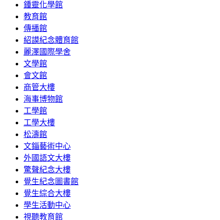
鍾靈化學館
教育館
傳播館
紹謨紀念體育館
麗澤國際學舍
文學館
會文館
商管大樓
海事博物館
工學館
工學大樓
松濤館
文錙藝術中心
外國語文大樓
驚聲紀念大樓
覺生紀念圖書館
覺生綜合大樓
學生活動中心
視聽教育館