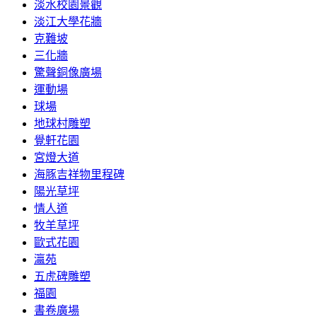
淡水校園景觀
淡江大學花牆
克難坡
三化牆
驚聲銅像廣場
運動場
球場
地球村雕塑
覺軒花園
宮燈大道
海豚吉祥物里程碑
陽光草坪
情人道
牧羊草坪
歐式花園
瀛苑
五虎碑雕塑
福園
書卷廣場