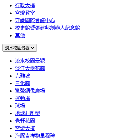
行政大樓
宮燈教室
守謙國際會議中心
校史館暨張建邦創辦人紀念館
其他
淡水校園景觀
淡水校園景觀
淡江大學花牆
克難坡
三化牆
驚聲銅像廣場
運動場
球場
地球村雕塑
覺軒花園
宮燈大道
海豚吉祥物里程碑