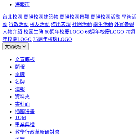
海報街
台北校園
蘭陽校園建築物
蘭陽校園景觀
蘭陽校園活動
學術活
動
行政活動
校友活動
傑出表現
社團活動
學生活動
外賓參觀
人物介紹
校園生態
60週年校慶LOGO
66週年校慶LOGO
70週
年校慶LOGO
75週年校慶LOGO
文宣底板
文宣底板
簡報
桌牌
名牌
海報
資料夾
書封面
插圖漫畫
TQM
畢業典禮
教學行政革新研討會