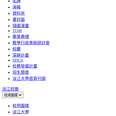
名牌
海報
資料夾
書封面
插圖漫畫
TQM
畢業典禮
教學行政革新研討會
校慶
深耕計畫
SDGS
校務發展計畫
招生簡章
淡江大學首頁刊頭
淡江校徽
校用圖樣
校用圖樣
淡江大學