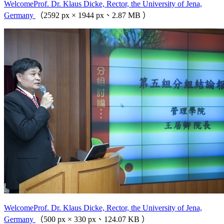
WelcomeProf. Dr. Klaus Dicke, Rector, the University of Jena,
Germany
（2592 px × 1944 px、2.87 MB ）
WelcomeProf. Dr. Klaus Dicke, Rector, the University of Jena,
Germany
（500 px × 330 px、124.07 KB ）