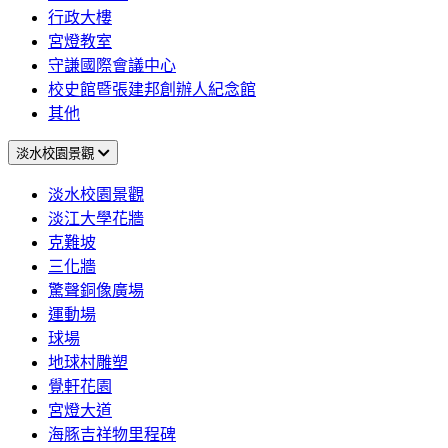
行政大樓
宮燈教室
守謙國際會議中心
校史館暨張建邦創辦人紀念館
其他
淡水校園景觀
淡水校園景觀
淡江大學花牆
克難坡
三化牆
驚聲銅像廣場
運動場
球場
地球村雕塑
覺軒花園
宮燈大道
海豚吉祥物里程碑