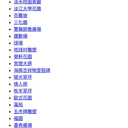
淡水校園景觀
淡江大學花牆
克難坡
三化牆
驚聲銅像廣場
運動場
球場
地球村雕塑
覺軒花園
宮燈大道
海豚吉祥物里程碑
陽光草坪
情人道
牧羊草坪
歐式花園
瀛苑
五虎碑雕塑
福園
書卷廣場