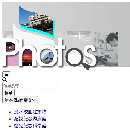
Open
sidebar
Search
搜尋
淡水校園建築物
淡水校園建築物
紹謨紀念游泳館
騮先紀念科學館