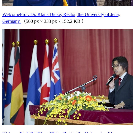
WelcomeProf. Dr. Klaus Dicke, Rector, the University of Jena,
Germany
（500 px × 333 px、152.2 KB ）