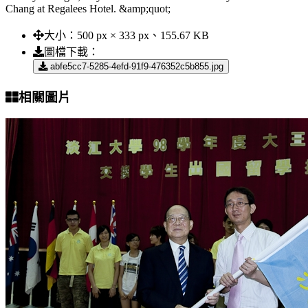
Chang at Regalees Hotel. &amp;quot;
大小：
500 px × 333 px、155.67 KB
圖檔下載：
abfe5cc7-5285-4efd-91f9-476352c5b855.jpg
相關圖片