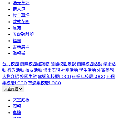
陽光草坪
情人道
牧羊草坪
歐式花園
瀛苑
五虎碑雕塑
福園
書卷廣場
海報街
台北校園
蘭陽校園建築物
蘭陽校園景觀
蘭陽校園活動
學術活
動
行政活動
校友活動
傑出表現
社團活動
學生活動
外賓參觀
人物介紹
校園生態
60週年校慶LOGO
66週年校慶LOGO
70週
年校慶LOGO
75週年校慶LOGO
文宣底板
文宣底板
簡報
桌牌