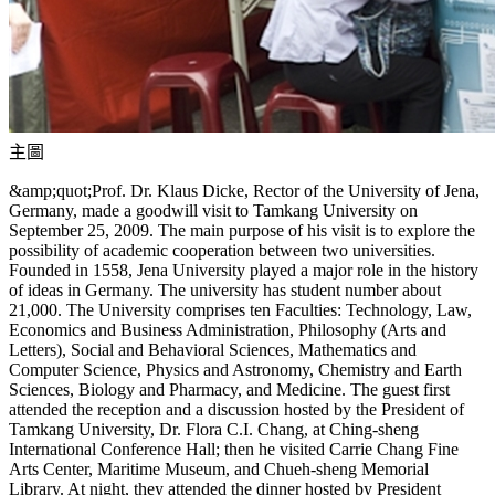
主圖
&amp;quot;Prof. Dr. Klaus Dicke, Rector of the University of Jena,
Germany, made a goodwill visit to Tamkang University on
September 25, 2009. The main purpose of his visit is to explore the
possibility of academic cooperation between two universities.
Founded in 1558, Jena University played a major role in the history
of ideas in Germany. The university has student number about
21,000. The University comprises ten Faculties: Technology, Law,
Economics and Business Administration, Philosophy (Arts and
Letters), Social and Behavioral Sciences, Mathematics and
Computer Science, Physics and Astronomy, Chemistry and Earth
Sciences, Biology and Pharmacy, and Medicine. The guest first
attended the reception and a discussion hosted by the President of
Tamkang University, Dr. Flora C.I. Chang, at Ching-sheng
International Conference Hall; then he visited Carrie Chang Fine
Arts Center, Maritime Museum, and Chueh-sheng Memorial
Library. At night, they attended the dinner hosted by President