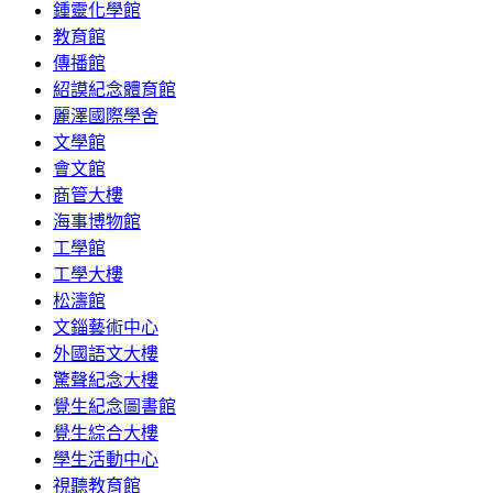
鍾靈化學館
教育館
傳播館
紹謨紀念體育館
麗澤國際學舍
文學館
會文館
商管大樓
海事博物館
工學館
工學大樓
松濤館
文錙藝術中心
外國語文大樓
驚聲紀念大樓
覺生紀念圖書館
覺生綜合大樓
學生活動中心
視聽教育館