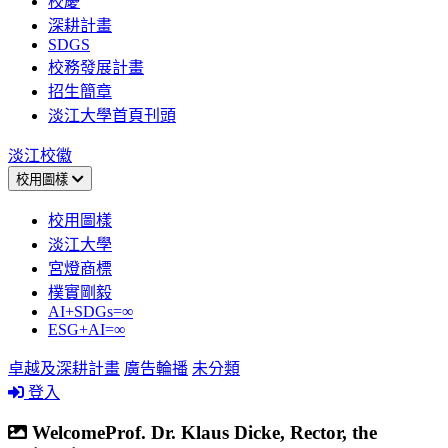
校慶
深耕計畫
SDGS
校務發展計畫
招生簡章
淡江大學首頁刊頭
淡江校徽
校用圖樣
校用圖樣
淡江大學
宮燈商標
樸實剛毅
AI+SDGs=∞
ESG+AI=∞
卓越及深耕計畫
廣告輪播
未分類
登入
WelcomeProf. Dr. Klaus Dicke, Rector, the