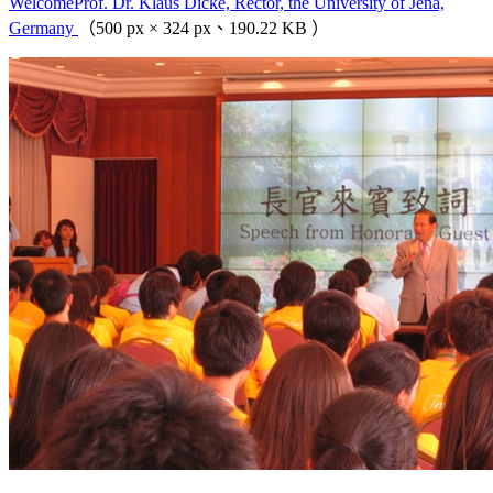
WelcomeProf. Dr. Klaus Dicke, Rector, the University of Jena,
Germany
（500 px × 324 px、190.22 KB ）