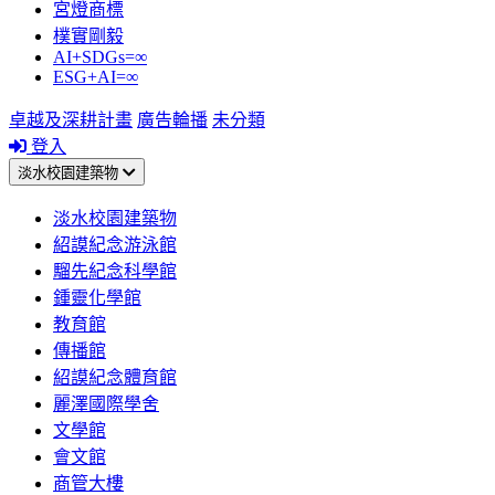
宮燈商標
樸實剛毅
AI+SDGs=∞
ESG+AI=∞
卓越及深耕計畫
廣告輪播
未分類
登入
淡水校園建築物
淡水校園建築物
紹謨紀念游泳館
騮先紀念科學館
鍾靈化學館
教育館
傳播館
紹謨紀念體育館
麗澤國際學舍
文學館
會文館
商管大樓