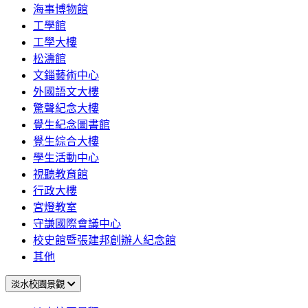
海事博物館
工學館
工學大樓
松濤館
文錙藝術中心
外國語文大樓
驚聲紀念大樓
覺生紀念圖書館
覺生綜合大樓
學生活動中心
視聽教育館
行政大樓
宮燈教室
守謙國際會議中心
校史館暨張建邦創辦人紀念館
其他
淡水校園景觀