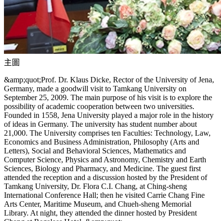
主圖
&amp;quot;Prof. Dr. Klaus Dicke, Rector of the University of Jena,
Germany, made a goodwill visit to Tamkang University on
September 25, 2009. The main purpose of his visit is to explore the
possibility of academic cooperation between two universities.
Founded in 1558, Jena University played a major role in the history
of ideas in Germany. The university has student number about
21,000. The University comprises ten Faculties: Technology, Law,
Economics and Business Administration, Philosophy (Arts and
Letters), Social and Behavioral Sciences, Mathematics and
Computer Science, Physics and Astronomy, Chemistry and Earth
Sciences, Biology and Pharmacy, and Medicine. The guest first
attended the reception and a discussion hosted by the President of
Tamkang University, Dr. Flora C.I. Chang, at Ching-sheng
International Conference Hall; then he visited Carrie Chang Fine
Arts Center, Maritime Museum, and Chueh-sheng Memorial
Library. At night, they attended the dinner hosted by President