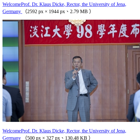
WelcomeProf. Dr. Klaus Dicke, Rector, the University of Jena,
Germany
（2592 px × 1944 px、2.79 MB ）
WelcomeProf. Dr. Klaus Dicke, Rector, the University of Jena,
Germany
（500 px × 327 px、130.48 KB ）