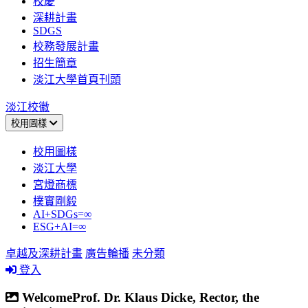
校慶
深耕計畫
SDGS
校務發展計畫
招生簡章
淡江大學首頁刊頭
淡江校徽
校用圖樣
校用圖樣
淡江大學
宮燈商標
樸實剛毅
AI+SDGs=∞
ESG+AI=∞
卓越及深耕計畫
廣告輪播
未分類
登入
WelcomeProf. Dr. Klaus Dicke, Rector, the