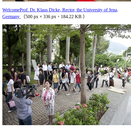
WelcomeProf. Dr. Klaus Dicke, Rector, the University of Jena,
Germany
（500 px × 336 px、184.22 KB ）