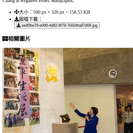
Chang at Regalees Hotel. &amp;quot;
大小：
500 px × 326 px、158.53 KB
圖檔下載：
ee80be79-e090-4d82-8f79-76504fa87d09.jpg
相關圖片