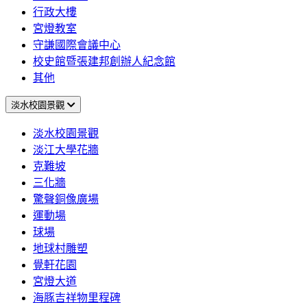
行政大樓
宮燈教室
守謙國際會議中心
校史館暨張建邦創辦人紀念館
其他
淡水校園景觀
淡水校園景觀
淡江大學花牆
克難坡
三化牆
驚聲銅像廣場
運動場
球場
地球村雕塑
覺軒花園
宮燈大道
海豚吉祥物里程碑