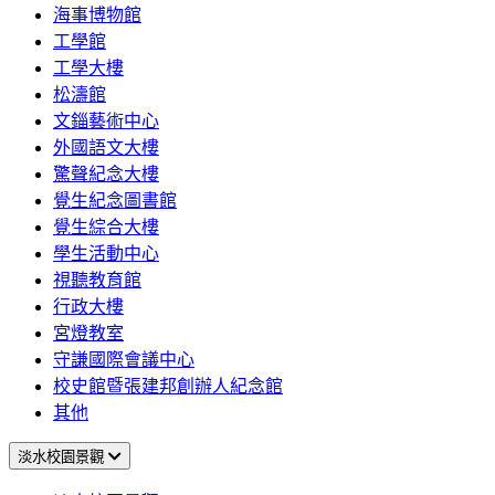
海事博物館
工學館
工學大樓
松濤館
文錙藝術中心
外國語文大樓
驚聲紀念大樓
覺生紀念圖書館
覺生綜合大樓
學生活動中心
視聽教育館
行政大樓
宮燈教室
守謙國際會議中心
校史館暨張建邦創辦人紀念館
其他
淡水校園景觀