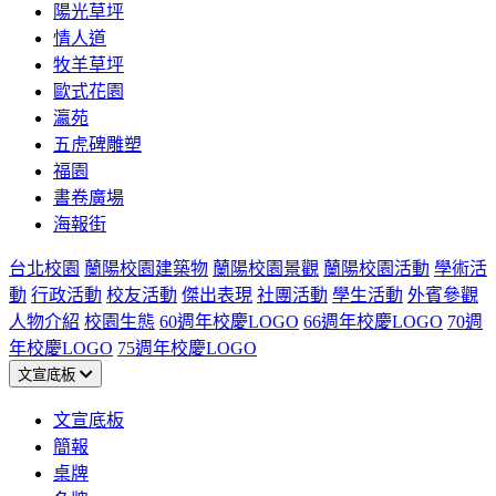
陽光草坪
情人道
牧羊草坪
歐式花園
瀛苑
五虎碑雕塑
福園
書卷廣場
海報街
台北校園
蘭陽校園建築物
蘭陽校園景觀
蘭陽校園活動
學術活
動
行政活動
校友活動
傑出表現
社團活動
學生活動
外賓參觀
人物介紹
校園生態
60週年校慶LOGO
66週年校慶LOGO
70週
年校慶LOGO
75週年校慶LOGO
文宣底板
文宣底板
簡報
桌牌