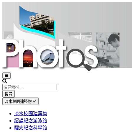
Open
sidebar
Search
搜尋
淡水校園建築物
淡水校園建築物
紹謨紀念游泳館
騮先紀念科學館