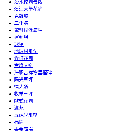
淡水校園景觀
淡江大學花牆
克難坡
三化牆
驚聲銅像廣場
運動場
球場
地球村雕塑
覺軒花園
宮燈大道
海豚吉祥物里程碑
陽光草坪
情人道
牧羊草坪
歐式花園
瀛苑
五虎碑雕塑
福園
書卷廣場