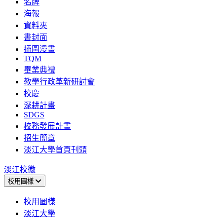
名牌
海報
資料夾
書封面
插圖漫畫
TQM
畢業典禮
教學行政革新研討會
校慶
深耕計畫
SDGS
校務發展計畫
招生簡章
淡江大學首頁刊頭
淡江校徽
校用圖樣
校用圖樣
淡江大學