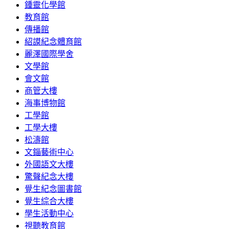
鍾靈化學館
教育館
傳播館
紹謨紀念體育館
麗澤國際學舍
文學館
會文館
商管大樓
海事博物館
工學館
工學大樓
松濤館
文錙藝術中心
外國語文大樓
驚聲紀念大樓
覺生紀念圖書館
覺生綜合大樓
學生活動中心
視聽教育館