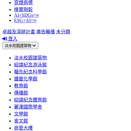
宮燈商標
樸實剛毅
AI+SDGs=∞
ESG+AI=∞
卓越及深耕計畫
廣告輪播
未分類
登入
淡水校園建築物
淡水校園建築物
紹謨紀念游泳館
騮先紀念科學館
鍾靈化學館
教育館
傳播館
紹謨紀念體育館
麗澤國際學舍
文學館
會文館
商管大樓