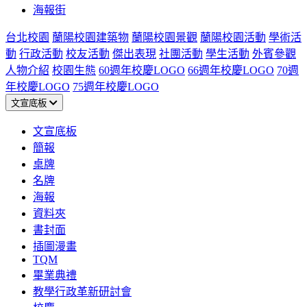
海報街
台北校園
蘭陽校園建築物
蘭陽校園景觀
蘭陽校園活動
學術活
動
行政活動
校友活動
傑出表現
社團活動
學生活動
外賓參觀
人物介紹
校園生態
60週年校慶LOGO
66週年校慶LOGO
70週
年校慶LOGO
75週年校慶LOGO
文宣底板
文宣底板
簡報
桌牌
名牌
海報
資料夾
書封面
插圖漫畫
TQM
畢業典禮
教學行政革新研討會