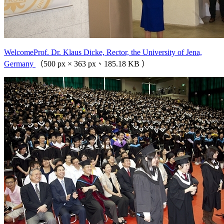
WelcomeProf. Dr. Klaus Dicke, Rector, the University of Jena,
Germany
（500 px × 363 px、185.18 KB ）