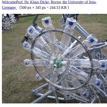
WelcomeProf. Dr. Klaus Dicke, Rector, the University of Jena,
Germany
（500 px × 345 px、244.53 KB ）