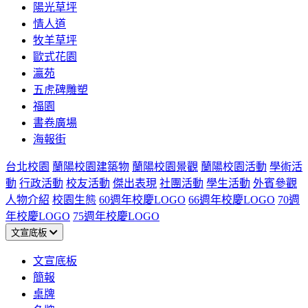
陽光草坪
情人道
牧羊草坪
歐式花園
瀛苑
五虎碑雕塑
福園
書卷廣場
海報街
台北校園
蘭陽校園建築物
蘭陽校園景觀
蘭陽校園活動
學術活
動
行政活動
校友活動
傑出表現
社團活動
學生活動
外賓參觀
人物介紹
校園生態
60週年校慶LOGO
66週年校慶LOGO
70週
年校慶LOGO
75週年校慶LOGO
文宣底板
文宣底板
簡報
桌牌