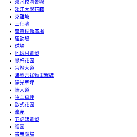
淡水校園景觀
淡江大學花牆
克難坡
三化牆
驚聲銅像廣場
運動場
球場
地球村雕塑
覺軒花園
宮燈大道
海豚吉祥物里程碑
陽光草坪
情人道
牧羊草坪
歐式花園
瀛苑
五虎碑雕塑
福園
書卷廣場