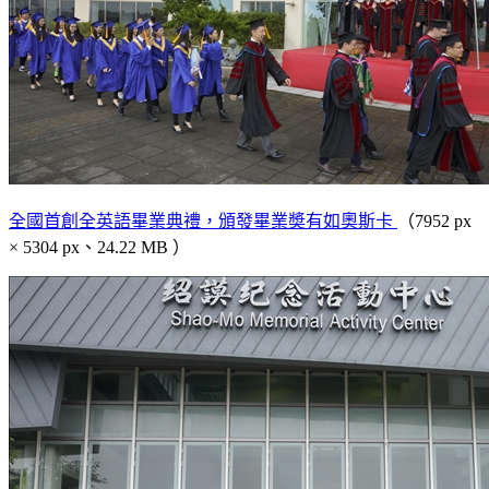
全國首創全英語畢業典禮，頒發畢業奬有如奧斯卡
（7952 px
× 5304 px、24.22 MB ）