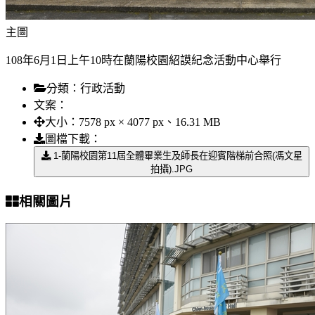
主圖
108年6月1日上午10時在蘭陽校園紹謨紀念活動中心舉行
分類：
行政活動
文案：
大小：
7578 px × 4077 px、16.31 MB
圖檔下載：
1-蘭陽校園第11屆全體畢業生及師長在迎賓階梯前合照(馮文星
拍攝).JPG
相關圖片