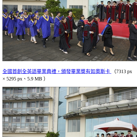
全國首創全英語畢業典禮，頒發畢業奬有如奧斯卡
（7313 px
× 5295 px、5.9 MB ）