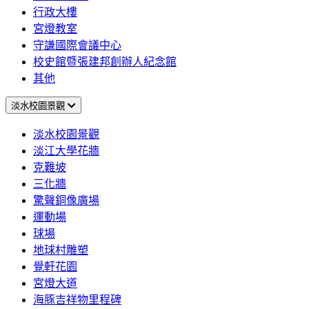
行政大樓
宮燈教室
守謙國際會議中心
校史館暨張建邦創辦人紀念館
其他
淡水校園景觀
淡水校園景觀
淡江大學花牆
克難坡
三化牆
驚聲銅像廣場
運動場
球場
地球村雕塑
覺軒花園
宮燈大道
海豚吉祥物里程碑