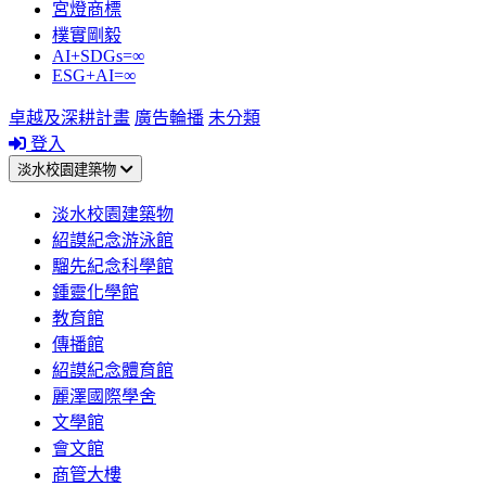
宮燈商標
樸實剛毅
AI+SDGs=∞
ESG+AI=∞
卓越及深耕計畫
廣告輪播
未分類
登入
淡水校園建築物
淡水校園建築物
紹謨紀念游泳館
騮先紀念科學館
鍾靈化學館
教育館
傳播館
紹謨紀念體育館
麗澤國際學舍
文學館
會文館
商管大樓