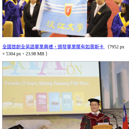
全國首創全英語畢業典禮，頒發畢業奬有如奧斯卡
（7952 px
× 5304 px、23.98 MB ）