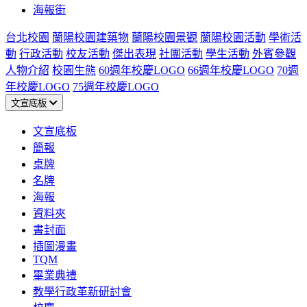
海報街
台北校園
蘭陽校園建築物
蘭陽校園景觀
蘭陽校園活動
學術活
動
行政活動
校友活動
傑出表現
社團活動
學生活動
外賓參觀
人物介紹
校園生態
60週年校慶LOGO
66週年校慶LOGO
70週
年校慶LOGO
75週年校慶LOGO
文宣底板
文宣底板
簡報
桌牌
名牌
海報
資料夾
書封面
插圖漫畫
TQM
畢業典禮
教學行政革新研討會