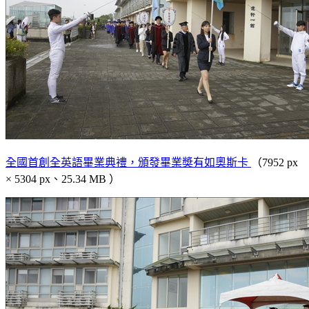
全國首創全英語畢業典禮，頒發畢業奬有如奧斯卡
（7952 px
× 5304 px、25.34 MB ）