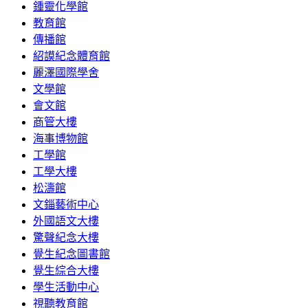
鍾靈化學館
教育館
傳播館
紹謨紀念體育館
麗澤國際學舍
文學館
會文館
商管大樓
海事博物館
工學館
工學大樓
松濤館
文錙藝術中心
外國語文大樓
驚聲紀念大樓
覺生紀念圖書館
覺生綜合大樓
學生活動中心
視聽教育館