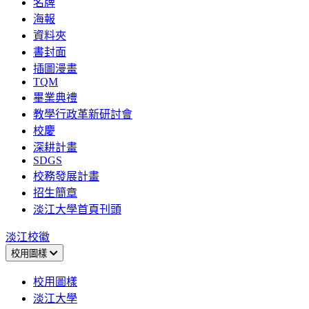
名牌
海報
資料夾
書封面
插圖漫畫
TQM
畢業典禮
教學行政革新研討會
校慶
深耕計畫
SDGS
校務發展計畫
招生簡章
淡江大學首頁刊頭
淡江校徽
校用圖樣
校用圖樣
淡江大學