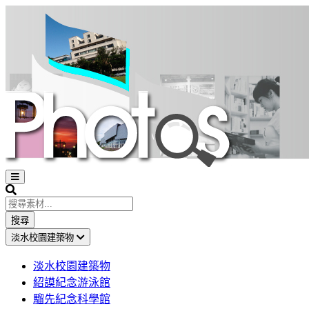
Open
sidebar
Search
搜尋
淡水校園建築物
淡水校園建築物
紹謨紀念游泳館
騮先紀念科學館