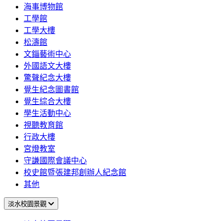
海事博物館
工學館
工學大樓
松濤館
文錙藝術中心
外國語文大樓
驚聲紀念大樓
覺生紀念圖書館
覺生綜合大樓
學生活動中心
視聽教育館
行政大樓
宮燈教室
守謙國際會議中心
校史館暨張建邦創辦人紀念館
其他
淡水校園景觀