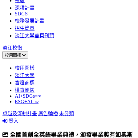
校慶
深耕計畫
SDGS
校務發展計畫
招生簡章
淡江大學首頁刊頭
淡江校徽
校用圖樣
校用圖樣
淡江大學
宮燈商標
樸實剛毅
AI+SDGs=∞
ESG+AI=∞
卓越及深耕計畫
廣告輪播
未分類
登入
全國首創全英語畢業典禮，頒發畢業奬有如奧斯