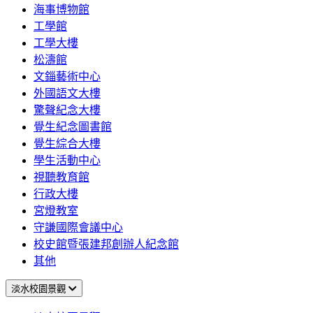
海事博物館
工學館
工學大樓
松濤館
文錙藝術中心
外國語文大樓
驚聲紀念大樓
覺生紀念圖書館
覺生綜合大樓
學生活動中心
視聽教育館
行政大樓
宮燈教室
守謙國際會議中心
校史館暨張建邦創辦人紀念館
其他
淡水校園景觀