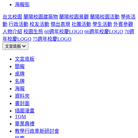
海報街
台北校園
蘭陽校園建築物
蘭陽校園景觀
蘭陽校園活動
學術活
動
行政活動
校友活動
傑出表現
社團活動
學生活動
外賓參觀
人物介紹
校園生態
60週年校慶LOGO
66週年校慶LOGO
70週
年校慶LOGO
75週年校慶LOGO
文宣底板
文宣底板
簡報
桌牌
名牌
海報
資料夾
書封面
插圖漫畫
TQM
畢業典禮
教學行政革新研討會