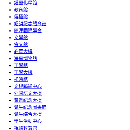
鍾靈化學館
教育館
傳播館
紹謨紀念體育館
麗澤國際學舍
文學館
會文館
商管大樓
海事博物館
工學館
工學大樓
松濤館
文錙藝術中心
外國語文大樓
驚聲紀念大樓
覺生紀念圖書館
覺生綜合大樓
學生活動中心
視聽教育館