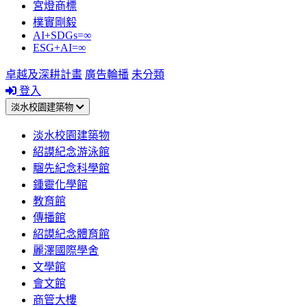
宮燈商標
樸實剛毅
AI+SDGs=∞
ESG+AI=∞
卓越及深耕計畫
廣告輪播
未分類
登入
淡水校園建築物
淡水校園建築物
紹謨紀念游泳館
騮先紀念科學館
鍾靈化學館
教育館
傳播館
紹謨紀念體育館
麗澤國際學舍
文學館
會文館
商管大樓