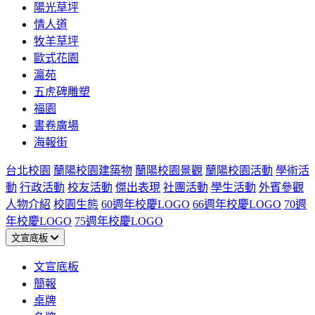
陽光草坪
情人道
牧羊草坪
歐式花園
瀛苑
五虎碑雕塑
福園
書卷廣場
海報街
台北校園
蘭陽校園建築物
蘭陽校園景觀
蘭陽校園活動
學術活
動
行政活動
校友活動
傑出表現
社團活動
學生活動
外賓參觀
人物介紹
校園生態
60週年校慶LOGO
66週年校慶LOGO
70週
年校慶LOGO
75週年校慶LOGO
文宣底板
文宣底板
簡報
桌牌