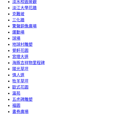
淡水校園景觀
淡江大學花牆
克難坡
三化牆
驚聲銅像廣場
運動場
球場
地球村雕塑
覺軒花園
宮燈大道
海豚吉祥物里程碑
陽光草坪
情人道
牧羊草坪
歐式花園
瀛苑
五虎碑雕塑
福園
書卷廣場