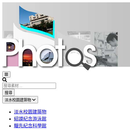
Open
sidebar
Search
搜尋
淡水校園建築物
淡水校園建築物
紹謨紀念游泳館
騮先紀念科學館