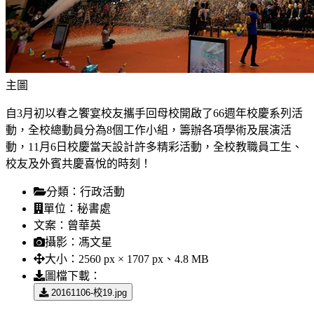
主圖
自3月初以春之饗宴校友攜手回母校開啟了66週年校慶系列活
動，全校總動員分為8個工作小組，籌辦各項學術及展演活
動，11月6日校慶當天設計許多精彩活動，全校教職員工生、
校友及外賓共慶喜悅的時刻！
分類：
行政活動
單位：
秘書處
文案：
曾華英
攝影：
馮文星
大小：
2560 px × 1707 px、4.8 MB
圖檔下載：
20161106-校19.jpg