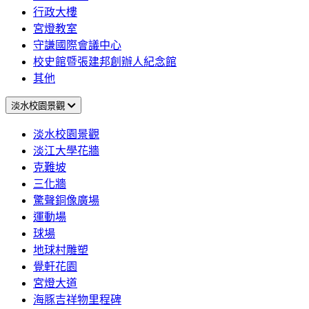
行政大樓
宮燈教室
守謙國際會議中心
校史館暨張建邦創辦人紀念館
其他
淡水校園景觀
淡水校園景觀
淡江大學花牆
克難坡
三化牆
驚聲銅像廣場
運動場
球場
地球村雕塑
覺軒花園
宮燈大道
海豚吉祥物里程碑