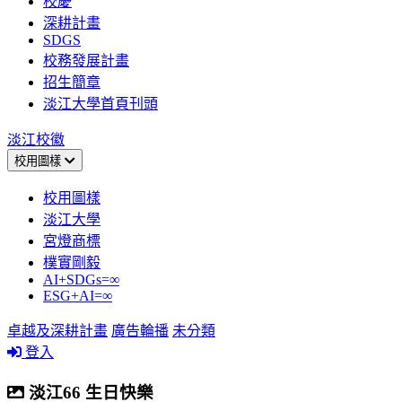
校慶
深耕計畫
SDGS
校務發展計畫
招生簡章
淡江大學首頁刊頭
淡江校徽
校用圖樣
校用圖樣
淡江大學
宮燈商標
樸實剛毅
AI+SDGs=∞
ESG+AI=∞
卓越及深耕計畫
廣告輪播
未分類
登入
淡江66 生日快樂