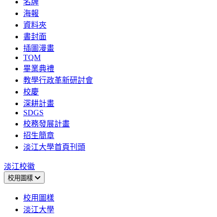
名牌
海報
資料夾
書封面
插圖漫畫
TQM
畢業典禮
教學行政革新研討會
校慶
深耕計畫
SDGS
校務發展計畫
招生簡章
淡江大學首頁刊頭
淡江校徽
校用圖樣
校用圖樣
淡江大學