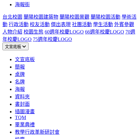
海報街
台北校園
蘭陽校園建築物
蘭陽校園景觀
蘭陽校園活動
學術活
動
行政活動
校友活動
傑出表現
社團活動
學生活動
外賓參觀
人物介紹
校園生態
60週年校慶LOGO
66週年校慶LOGO
70週
年校慶LOGO
75週年校慶LOGO
文宣底板
文宣底板
簡報
桌牌
名牌
海報
資料夾
書封面
插圖漫畫
TQM
畢業典禮
教學行政革新研討會