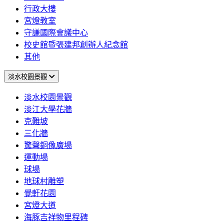
行政大樓
宮燈教室
守謙國際會議中心
校史館暨張建邦創辦人紀念館
其他
淡水校園景觀
淡水校園景觀
淡江大學花牆
克難坡
三化牆
驚聲銅像廣場
運動場
球場
地球村雕塑
覺軒花園
宮燈大道
海豚吉祥物里程碑