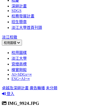
校慶
深耕計畫
SDGS
校務發展計畫
招生簡章
淡江大學首頁刊頭
淡江校徽
校用圖樣
校用圖樣
淡江大學
宮燈商標
樸實剛毅
AI+SDGs=∞
ESG+AI=∞
卓越及深耕計畫
廣告輪播
未分類
登入
IMG_9924.JPG