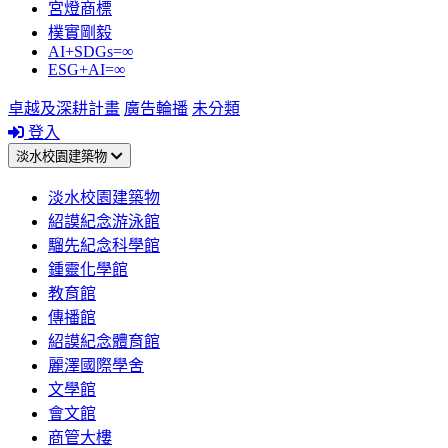
宮燈商標
樸實剛毅
AI+SDGs=∞
ESG+AI=∞
卓越及深耕計畫
廣告輪播
未分類
登入
淡水校園建築物
淡水校園建築物
紹謨紀念游泳館
騮先紀念科學館
鍾靈化學館
教育館
傳播館
紹謨紀念體育館
麗澤國際學舍
文學館
會文館
商管大樓