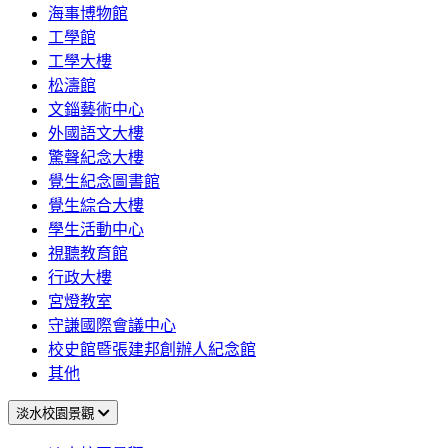
海事博物館
工學館
工學大樓
松濤館
文錙藝術中心
外國語文大樓
驚聲紀念大樓
覺生紀念圖書館
覺生綜合大樓
學生活動中心
視聽教育館
行政大樓
宮燈教室
守謙國際會議中心
校史館暨張建邦創辦人紀念館
其他
淡水校園景觀