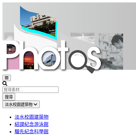
Open
sidebar
Search
搜尋
淡水校園建築物
淡水校園建築物
紹謨紀念游泳館
騮先紀念科學館