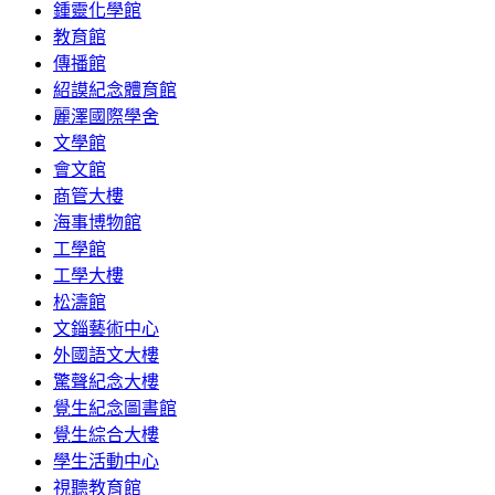
鍾靈化學館
教育館
傳播館
紹謨紀念體育館
麗澤國際學舍
文學館
會文館
商管大樓
海事博物館
工學館
工學大樓
松濤館
文錙藝術中心
外國語文大樓
驚聲紀念大樓
覺生紀念圖書館
覺生綜合大樓
學生活動中心
視聽教育館