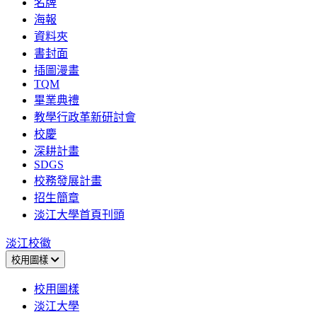
名牌
海報
資料夾
書封面
插圖漫畫
TQM
畢業典禮
教學行政革新研討會
校慶
深耕計畫
SDGS
校務發展計畫
招生簡章
淡江大學首頁刊頭
淡江校徽
校用圖樣
校用圖樣
淡江大學