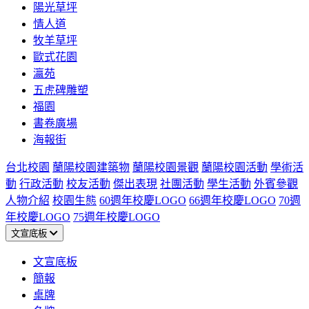
陽光草坪
情人道
牧羊草坪
歐式花園
瀛苑
五虎碑雕塑
福園
書卷廣場
海報街
台北校園
蘭陽校園建築物
蘭陽校園景觀
蘭陽校園活動
學術活
動
行政活動
校友活動
傑出表現
社團活動
學生活動
外賓參觀
人物介紹
校園生態
60週年校慶LOGO
66週年校慶LOGO
70週
年校慶LOGO
75週年校慶LOGO
文宣底板
文宣底板
簡報
桌牌