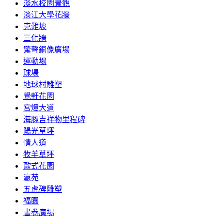
淡水校園景觀
淡江大學花牆
克難坡
三化牆
驚聲銅像廣場
運動場
球場
地球村雕塑
覺軒花園
宮燈大道
海豚吉祥物里程碑
陽光草坪
情人道
牧羊草坪
歐式花園
瀛苑
五虎碑雕塑
福園
書卷廣場