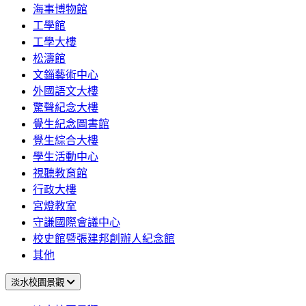
海事博物館
工學館
工學大樓
松濤館
文錙藝術中心
外國語文大樓
驚聲紀念大樓
覺生紀念圖書館
覺生綜合大樓
學生活動中心
視聽教育館
行政大樓
宮燈教室
守謙國際會議中心
校史館暨張建邦創辦人紀念館
其他
淡水校園景觀