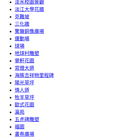
淡水校園景觀
淡江大學花牆
克難坡
三化牆
驚聲銅像廣場
運動場
球場
地球村雕塑
覺軒花園
宮燈大道
海豚吉祥物里程碑
陽光草坪
情人道
牧羊草坪
歐式花園
瀛苑
五虎碑雕塑
福園
書卷廣場