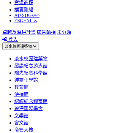
宮燈商標
樸實剛毅
AI+SDGs=∞
ESG+AI=∞
卓越及深耕計畫
廣告輪播
未分類
登入
淡水校園建築物
淡水校園建築物
紹謨紀念游泳館
騮先紀念科學館
鍾靈化學館
教育館
傳播館
紹謨紀念體育館
麗澤國際學舍
文學館
會文館
商管大樓