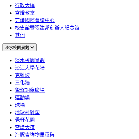
行政大樓
宮燈教室
守謙國際會議中心
校史館暨張建邦創辦人紀念館
其他
淡水校園景觀
淡水校園景觀
淡江大學花牆
克難坡
三化牆
驚聲銅像廣場
運動場
球場
地球村雕塑
覺軒花園
宮燈大道
海豚吉祥物里程碑