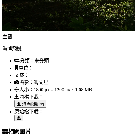
主圖
海博飛機
分類：
未分類
單位：
文案：
攝影：
馮文星
大小：
1800 px × 1200 px、1.68 MB
圖檔下載：
海博飛機.jpg
原始檔下載：
相關圖片