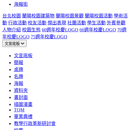
海報街
台北校園
蘭陽校園建築物
蘭陽校園景觀
蘭陽校園活動
學術活
動
行政活動
校友活動
傑出表現
社團活動
學生活動
外賓參觀
人物介紹
校園生態
60週年校慶LOGO
66週年校慶LOGO
70週
年校慶LOGO
75週年校慶LOGO
文宣底板
文宣底板
簡報
桌牌
名牌
海報
資料夾
書封面
插圖漫畫
TQM
畢業典禮
教學行政革新研討會