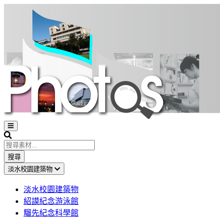
Open
sidebar
Search
搜尋
淡水校園建築物
淡水校園建築物
紹謨紀念游泳館
騮先紀念科學館