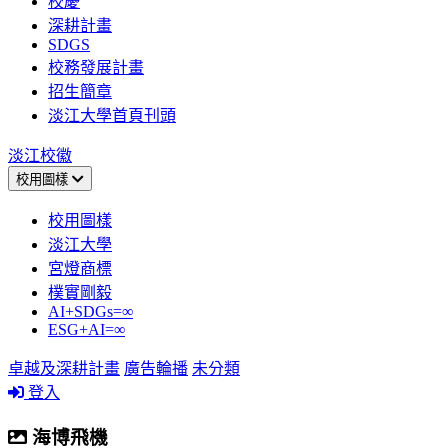
校慶
深耕計畫
SDGS
校務發展計畫
招生簡章
淡江大學首頁刊頭
淡江校徽
校用圖樣
校用圖樣
淡江大學
宮燈商標
樸實剛毅
AI+SDGs=∞
ESG+AI=∞
卓越及深耕計畫
廣告輪播
未分類
登入
海博飛機