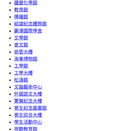
鍾靈化學館
教育館
傳播館
紹謨紀念體育館
麗澤國際學舍
文學館
會文館
商管大樓
海事博物館
工學館
工學大樓
松濤館
文錙藝術中心
外國語文大樓
驚聲紀念大樓
覺生紀念圖書館
覺生綜合大樓
學生活動中心
視聽教育館