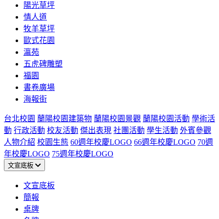
陽光草坪
情人道
牧羊草坪
歐式花園
瀛苑
五虎碑雕塑
福園
書卷廣場
海報街
台北校園
蘭陽校園建築物
蘭陽校園景觀
蘭陽校園活動
學術活
動
行政活動
校友活動
傑出表現
社團活動
學生活動
外賓參觀
人物介紹
校園生態
60週年校慶LOGO
66週年校慶LOGO
70週
年校慶LOGO
75週年校慶LOGO
文宣底板
文宣底板
簡報
桌牌