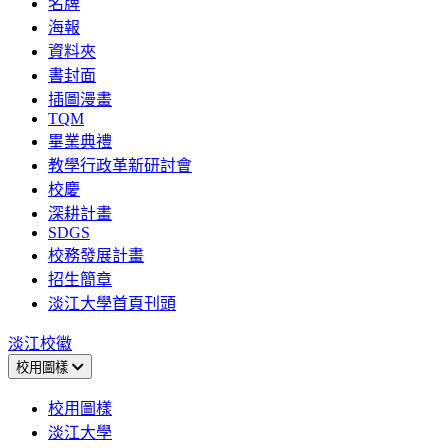
名牌
海報
資料夾
書封面
插圖漫畫
TQM
畢業典禮
教學行政革新研討會
校慶
深耕計畫
SDGS
校務發展計畫
招生簡章
淡江大學首頁刊頭
淡江校徽
校用圖樣
校用圖樣
淡江大學