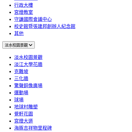
行政大樓
宮燈教室
守謙國際會議中心
校史館暨張建邦創辦人紀念館
其他
淡水校園景觀
淡水校園景觀
淡江大學花牆
克難坡
三化牆
驚聲銅像廣場
運動場
球場
地球村雕塑
覺軒花園
宮燈大道
海豚吉祥物里程碑