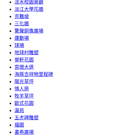
淡水校園景觀
淡江大學花牆
克難坡
三化牆
驚聲銅像廣場
運動場
球場
地球村雕塑
覺軒花園
宮燈大道
海豚吉祥物里程碑
陽光草坪
情人道
牧羊草坪
歐式花園
瀛苑
五虎碑雕塑
福園
書卷廣場