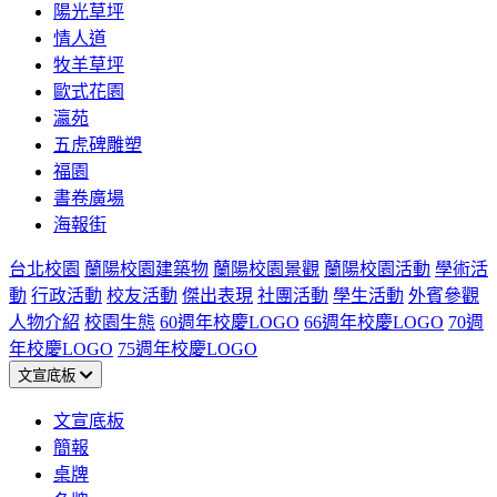
陽光草坪
情人道
牧羊草坪
歐式花園
瀛苑
五虎碑雕塑
福園
書卷廣場
海報街
台北校園
蘭陽校園建築物
蘭陽校園景觀
蘭陽校園活動
學術活
動
行政活動
校友活動
傑出表現
社團活動
學生活動
外賓參觀
人物介紹
校園生態
60週年校慶LOGO
66週年校慶LOGO
70週
年校慶LOGO
75週年校慶LOGO
文宣底板
文宣底板
簡報
桌牌