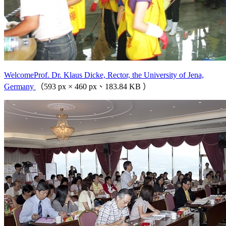
WelcomeProf. Dr. Klaus Dicke, Rector, the University of Jena,
Germany
（593 px × 460 px、183.84 KB ）