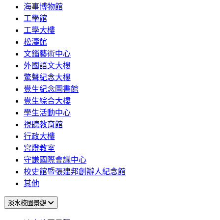
海事博物館
工學館
工學大樓
松濤館
文錙藝術中心
外國語文大樓
驚聲紀念大樓
覺生紀念圖書館
覺生綜合大樓
學生活動中心
視聽教育館
行政大樓
宮燈教室
守謙國際會議中心
校史館暨張建邦創辦人紀念館
其他
淡水校園景觀