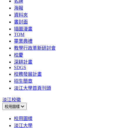
名牌
海報
資料夾
書封面
插圖漫畫
TQM
畢業典禮
教學行政革新研討會
校慶
深耕計畫
SDGS
校務發展計畫
招生簡章
淡江大學首頁刊頭
淡江校徽
校用圖樣
校用圖樣
淡江大學