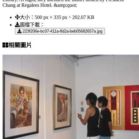
Chang at Regalees Hotel. &amp;quot;
大小：
500 px × 335 px、202.07 KB
圖檔下載：
223f206e-bc07-411a-8d2a-beb05682657a.jpg
相關圖片