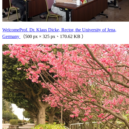
WelcomeProf. Dr. Klaus Dicke, Rector, the University of Jena,
Germany
（500 px × 325 px、170.62 KB ）