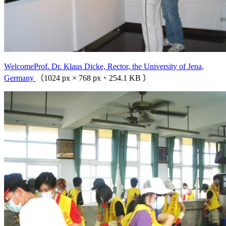
WelcomeProf. Dr. Klaus Dicke, Rector, the University of Jena,
Germany
（1024 px × 768 px、254.1 KB ）