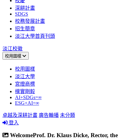
校慶
深耕計畫
SDGS
校務發展計畫
招生簡章
淡江大學首頁刊頭
淡江校徽
校用圖樣
校用圖樣
淡江大學
宮燈商標
樸實剛毅
AI+SDGs=∞
ESG+AI=∞
卓越及深耕計畫
廣告輪播
未分類
登入
WelcomeProf. Dr. Klaus Dicke, Rector, the