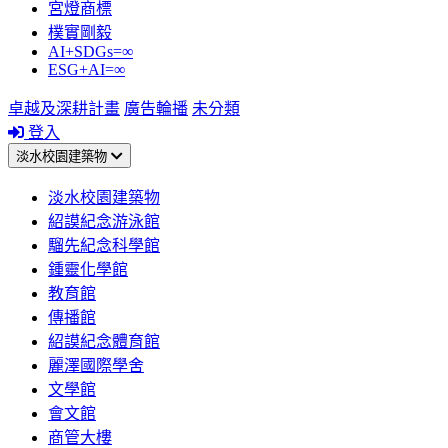
宮燈商標
樸實剛毅
AI+SDGs=∞
ESG+AI=∞
卓越及深耕計畫
廣告輪播
未分類
登入
淡水校園建築物
淡水校園建築物
紹謨紀念游泳館
騮先紀念科學館
鍾靈化學館
教育館
傳播館
紹謨紀念體育館
麗澤國際學舍
文學館
會文館
商管大樓