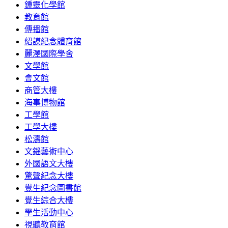
鍾靈化學館
教育館
傳播館
紹謨紀念體育館
麗澤國際學舍
文學館
會文館
商管大樓
海事博物館
工學館
工學大樓
松濤館
文錙藝術中心
外國語文大樓
驚聲紀念大樓
覺生紀念圖書館
覺生綜合大樓
學生活動中心
視聽教育館