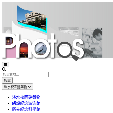
Open
sidebar
Search
搜尋
淡水校園建築物
淡水校園建築物
紹謨紀念游泳館
騮先紀念科學館