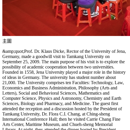
主圖
&amp;quot;Prof. Dr. Klaus Dicke, Rector of the University of Jena,
Germany, made a goodwill visit to Tamkang University on
September 25, 2009. The main purpose of his visit is to explore the
possibility of academic cooperation between two universities.
Founded in 1558, Jena University played a major role in the history
of ideas in Germany. The university has student number about
21,000. The University comprises ten Faculties: Technology, Law,
Economics and Business Administration, Philosophy (Arts and
Letters), Social and Behavioral Sciences, Mathematics and
Computer Science, Physics and Astronomy, Chemistry and Earth
Sciences, Biology and Pharmacy, and Medicine. The guest first
attended the reception and a discussion hosted by the President of
Tamkang University, Dr. Flora C.I. Chang, at Ching-sheng
International Conference Hall; then he visited Carrie Chang Fine
Arts Center, Maritime Museum, and Chueh-sheng Memorial
Library. At night, they attended the dinner hosted by President