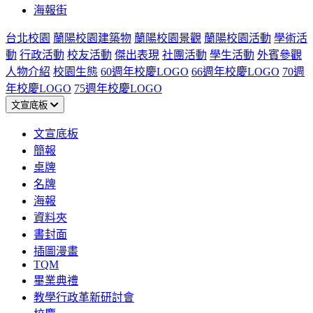
海報街
台北校園
蘭陽校園建築物
蘭陽校園景觀
蘭陽校園活動
學術活
動
行政活動
校友活動
傑出表現
社團活動
學生活動
外賓參觀
人物介紹
校園生態
60週年校慶LOGO
66週年校慶LOGO
70週
年校慶LOGO
75週年校慶LOGO
文宣底板
文宣底板
簡報
桌牌
名牌
海報
資料夾
書封面
插圖漫畫
TQM
畢業典禮
教學行政革新研討會