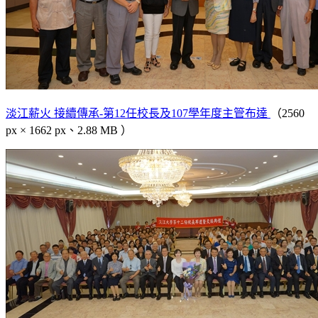
淡江薪火 接續傳承-第12任校長及107學年度主管布達
（2560
px × 1662 px、2.88 MB ）