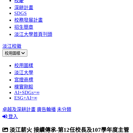
校慶
深耕計畫
SDGS
校務發展計畫
招生簡章
淡江大學首頁刊頭
淡江校徽
校用圖樣
校用圖樣
淡江大學
宮燈商標
樸實剛毅
AI+SDGs=∞
ESG+AI=∞
卓越及深耕計畫
廣告輪播
未分類
登入
淡江薪火 接續傳承-第12任校長及107學年度主管