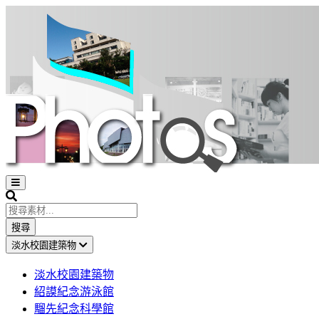
Open
sidebar
Search
搜尋
淡水校園建築物
淡水校園建築物
紹謨紀念游泳館
騮先紀念科學館