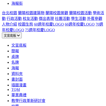
海報街
台北校園
蘭陽校園建築物
蘭陽校園景觀
蘭陽校園活動
學術活
動
行政活動
校友活動
傑出表現
社團活動
學生活動
外賓參觀
人物介紹
校園生態
60週年校慶LOGO
66週年校慶LOGO
70週
年校慶LOGO
75週年校慶LOGO
文宣底板
文宣底板
簡報
桌牌
名牌
海報
資料夾
書封面
插圖漫畫
TQM
畢業典禮
教學行政革新研討會