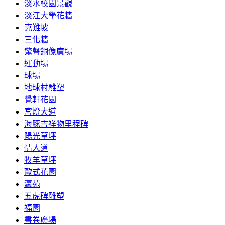
淡水校園景觀
淡江大學花牆
克難坡
三化牆
驚聲銅像廣場
運動場
球場
地球村雕塑
覺軒花園
宮燈大道
海豚吉祥物里程碑
陽光草坪
情人道
牧羊草坪
歐式花園
瀛苑
五虎碑雕塑
福園
書卷廣場