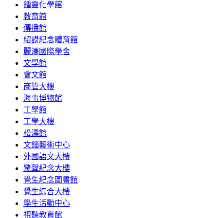
鍾靈化學館
教育館
傳播館
紹謨紀念體育館
麗澤國際學舍
文學館
會文館
商管大樓
海事博物館
工學館
工學大樓
松濤館
文錙藝術中心
外國語文大樓
驚聲紀念大樓
覺生紀念圖書館
覺生綜合大樓
學生活動中心
視聽教育館