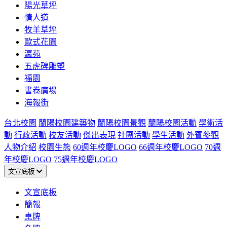
陽光草坪
情人道
牧羊草坪
歐式花園
瀛苑
五虎碑雕塑
福園
書卷廣場
海報街
台北校園
蘭陽校園建築物
蘭陽校園景觀
蘭陽校園活動
學術活
動
行政活動
校友活動
傑出表現
社團活動
學生活動
外賓參觀
人物介紹
校園生態
60週年校慶LOGO
66週年校慶LOGO
70週
年校慶LOGO
75週年校慶LOGO
文宣底板
文宣底板
簡報
桌牌