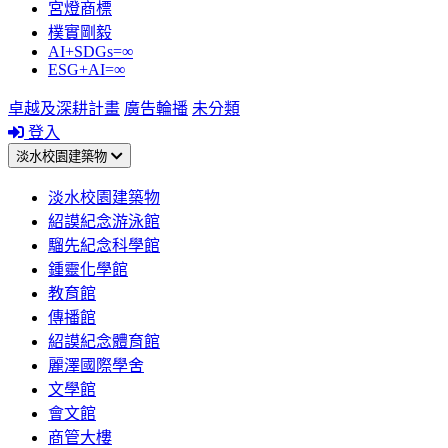
宮燈商標
樸實剛毅
AI+SDGs=∞
ESG+AI=∞
卓越及深耕計畫
廣告輪播
未分類
登入
淡水校園建築物
淡水校園建築物
紹謨紀念游泳館
騮先紀念科學館
鍾靈化學館
教育館
傳播館
紹謨紀念體育館
麗澤國際學舍
文學館
會文館
商管大樓