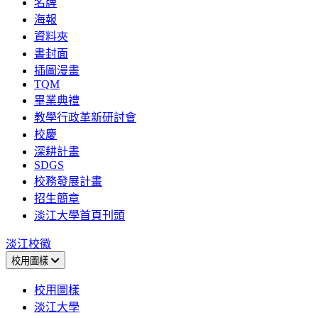
名牌
海報
資料夾
書封面
插圖漫畫
TQM
畢業典禮
教學行政革新研討會
校慶
深耕計畫
SDGS
校務發展計畫
招生簡章
淡江大學首頁刊頭
淡江校徽
校用圖樣
校用圖樣
淡江大學