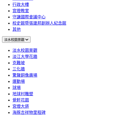
行政大樓
宮燈教室
守謙國際會議中心
校史館暨張建邦創辦人紀念館
其他
淡水校園景觀
淡水校園景觀
淡江大學花牆
克難坡
三化牆
驚聲銅像廣場
運動場
球場
地球村雕塑
覺軒花園
宮燈大道
海豚吉祥物里程碑