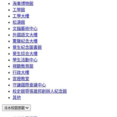
海事博物館
工學館
工學大樓
松濤館
文錙藝術中心
外國語文大樓
驚聲紀念大樓
覺生紀念圖書館
覺生綜合大樓
學生活動中心
視聽教育館
行政大樓
宮燈教室
守謙國際會議中心
校史館暨張建邦創辦人紀念館
其他
淡水校園景觀