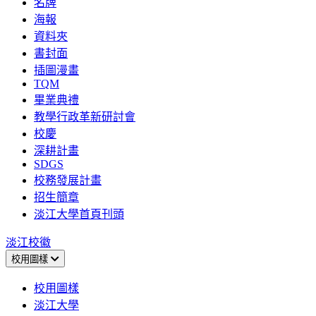
名牌
海報
資料夾
書封面
插圖漫畫
TQM
畢業典禮
教學行政革新研討會
校慶
深耕計畫
SDGS
校務發展計畫
招生簡章
淡江大學首頁刊頭
淡江校徽
校用圖樣
校用圖樣
淡江大學