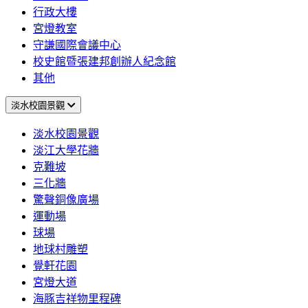
行政大樓
宮燈教室
守謙國際會議中心
校史館暨張建邦創辦人紀念館
其他
淡水校園景觀
淡水校園景觀
淡江大學花牆
克難坡
三化牆
驚聲銅像廣場
運動場
球場
地球村雕塑
覺軒花園
宮燈大道
海豚吉祥物里程碑