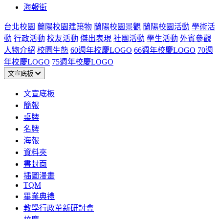
海報街
台北校園
蘭陽校園建築物
蘭陽校園景觀
蘭陽校園活動
學術活
動
行政活動
校友活動
傑出表現
社團活動
學生活動
外賓參觀
人物介紹
校園生態
60週年校慶LOGO
66週年校慶LOGO
70週
年校慶LOGO
75週年校慶LOGO
文宣底板
文宣底板
簡報
桌牌
名牌
海報
資料夾
書封面
插圖漫畫
TQM
畢業典禮
教學行政革新研討會