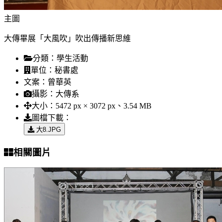
主圖
大傳畢展「大風吹」吹出傳播新思維
分類：
學生活動
單位：
秘書處
文案：
曾華英
攝影：
大傳系
大小：
5472 px × 3072 px、3.54 MB
圖檔下載：
大8.JPG
相關圖片