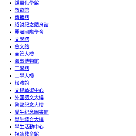
鍾靈化學館
教育館
傳播館
紹謨紀念體育館
麗澤國際學舍
文學館
會文館
商管大樓
海事博物館
工學館
工學大樓
松濤館
文錙藝術中心
外國語文大樓
驚聲紀念大樓
覺生紀念圖書館
覺生綜合大樓
學生活動中心
視聽教育館