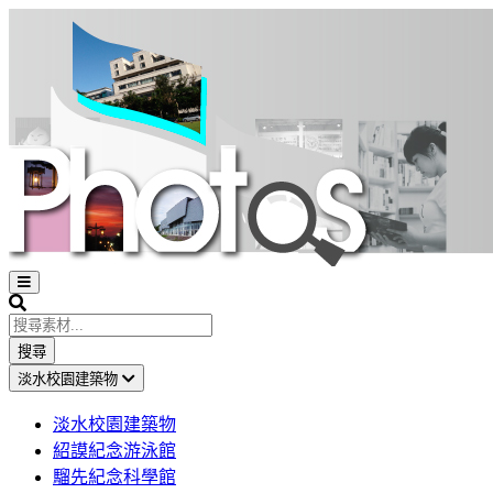
Open
sidebar
Search
搜尋
淡水校園建築物
淡水校園建築物
紹謨紀念游泳館
騮先紀念科學館