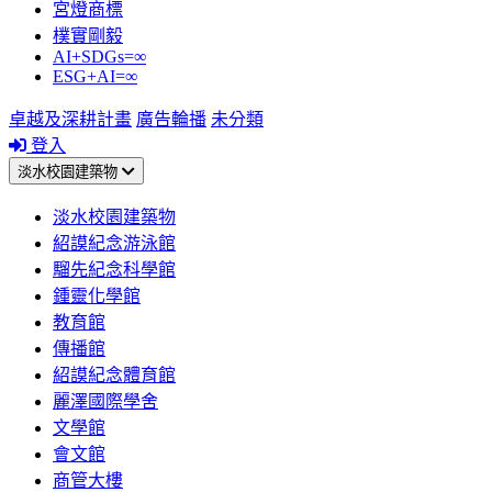
宮燈商標
樸實剛毅
AI+SDGs=∞
ESG+AI=∞
卓越及深耕計畫
廣告輪播
未分類
登入
淡水校園建築物
淡水校園建築物
紹謨紀念游泳館
騮先紀念科學館
鍾靈化學館
教育館
傳播館
紹謨紀念體育館
麗澤國際學舍
文學館
會文館
商管大樓