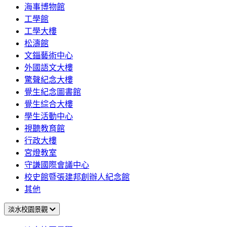
海事博物館
工學館
工學大樓
松濤館
文錙藝術中心
外國語文大樓
驚聲紀念大樓
覺生紀念圖書館
覺生綜合大樓
學生活動中心
視聽教育館
行政大樓
宮燈教室
守謙國際會議中心
校史館暨張建邦創辦人紀念館
其他
淡水校園景觀