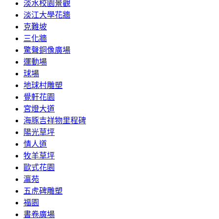
淡水校園景觀
淡江大學花牆
克難坡
三化牆
驚聲銅像廣場
運動場
球場
地球村雕塑
覺軒花園
宮燈大道
海豚吉祥物里程碑
陽光草坪
情人道
牧羊草坪
歐式花園
瀛苑
五虎碑雕塑
福園
書卷廣場