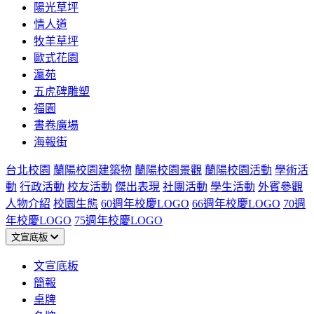
陽光草坪
情人道
牧羊草坪
歐式花園
瀛苑
五虎碑雕塑
福園
書卷廣場
海報街
台北校園
蘭陽校園建築物
蘭陽校園景觀
蘭陽校園活動
學術活
動
行政活動
校友活動
傑出表現
社團活動
學生活動
外賓參觀
人物介紹
校園生態
60週年校慶LOGO
66週年校慶LOGO
70週
年校慶LOGO
75週年校慶LOGO
文宣底板
文宣底板
簡報
桌牌