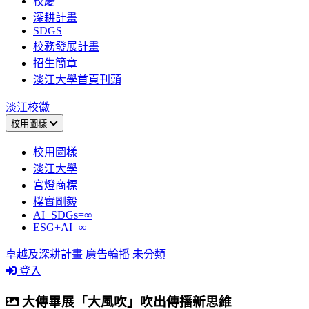
校慶
深耕計畫
SDGS
校務發展計畫
招生簡章
淡江大學首頁刊頭
淡江校徽
校用圖樣
校用圖樣
淡江大學
宮燈商標
樸實剛毅
AI+SDGs=∞
ESG+AI=∞
卓越及深耕計畫
廣告輪播
未分類
登入
大傳畢展「大風吹」吹出傳播新思維