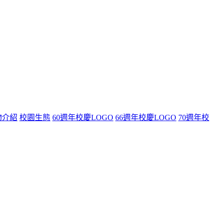
物介紹
校園生態
60週年校慶LOGO
66週年校慶LOGO
70週年校