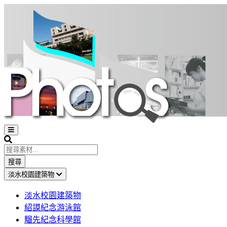
Open
sidebar
Search
搜尋
淡水校園建築物
淡水校園建築物
紹謨紀念游泳館
騮先紀念科學館