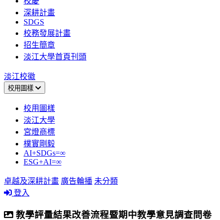
校慶
深耕計畫
SDGS
校務發展計畫
招生簡章
淡江大學首頁刊頭
淡江校徽
校用圖樣
校用圖樣
淡江大學
宮燈商標
樸實剛毅
AI+SDGs=∞
ESG+AI=∞
卓越及深耕計畫
廣告輪播
未分類
登入
教學評量結果改善流程暨期中教學意見調查問卷