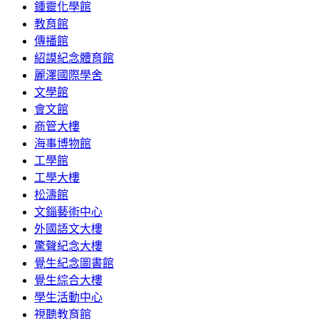
鍾靈化學館
教育館
傳播館
紹謨紀念體育館
麗澤國際學舍
文學館
會文館
商管大樓
海事博物館
工學館
工學大樓
松濤館
文錙藝術中心
外國語文大樓
驚聲紀念大樓
覺生紀念圖書館
覺生綜合大樓
學生活動中心
視聽教育館