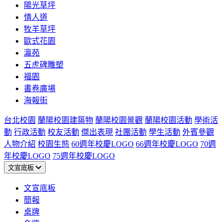
陽光草坪
情人道
牧羊草坪
歐式花園
瀛苑
五虎碑雕塑
福園
書卷廣場
海報街
台北校園
蘭陽校園建築物
蘭陽校園景觀
蘭陽校園活動
學術活
動
行政活動
校友活動
傑出表現
社團活動
學生活動
外賓參觀
人物介紹
校園生態
60週年校慶LOGO
66週年校慶LOGO
70週
年校慶LOGO
75週年校慶LOGO
文宣底板
文宣底板
簡報
桌牌