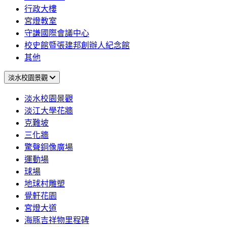
行政大樓
宮燈教室
守謙國際會議中心
校史館暨張建邦創辦人紀念館
其他
淡水校園景觀
淡水校園景觀
淡江大學花牆
克難坡
三化牆
驚聲銅像廣場
運動場
球場
地球村雕塑
覺軒花園
宮燈大道
海豚吉祥物里程碑