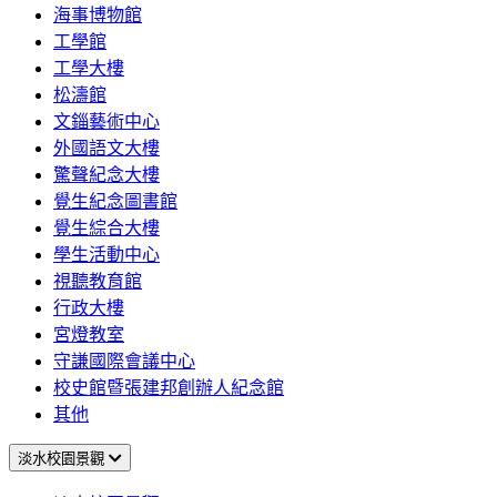
海事博物館
工學館
工學大樓
松濤館
文錙藝術中心
外國語文大樓
驚聲紀念大樓
覺生紀念圖書館
覺生綜合大樓
學生活動中心
視聽教育館
行政大樓
宮燈教室
守謙國際會議中心
校史館暨張建邦創辦人紀念館
其他
淡水校園景觀