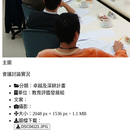
主圖
會議討論實況
分類：
卓越及深耕計畫
單位：
教育評鑑發展組
文案：
攝影：
大小：
2048 px × 1536 px、1.1 MB
圖檔下載：
DSC04121.JPG