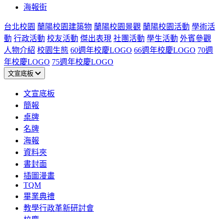
海報街
台北校園
蘭陽校園建築物
蘭陽校園景觀
蘭陽校園活動
學術活
動
行政活動
校友活動
傑出表現
社團活動
學生活動
外賓參觀
人物介紹
校園生態
60週年校慶LOGO
66週年校慶LOGO
70週
年校慶LOGO
75週年校慶LOGO
文宣底板
文宣底板
簡報
桌牌
名牌
海報
資料夾
書封面
插圖漫畫
TQM
畢業典禮
教學行政革新研討會