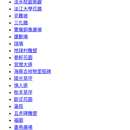
淡水校園景觀
淡江大學花牆
克難坡
三化牆
驚聲銅像廣場
運動場
球場
地球村雕塑
覺軒花園
宮燈大道
海豚吉祥物里程碑
陽光草坪
情人道
牧羊草坪
歐式花園
瀛苑
五虎碑雕塑
福園
書卷廣場