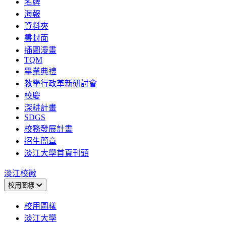
名牌
海報
資料夾
書封面
插圖漫畫
TQM
畢業典禮
教學行政革新研討會
校慶
深耕計畫
SDGS
校務發展計畫
招生簡章
淡江大學首頁刊頭
淡江校徽
校用圖樣
校用圖樣
淡江大學