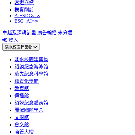
宮燈商標
樸實剛毅
AI+SDGs=∞
ESG+AI=∞
卓越及深耕計畫
廣告輪播
未分類
登入
淡水校園建築物
淡水校園建築物
紹謨紀念游泳館
騮先紀念科學館
鍾靈化學館
教育館
傳播館
紹謨紀念體育館
麗澤國際學舍
文學館
會文館
商管大樓