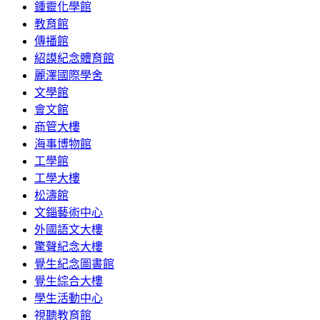
鍾靈化學館
教育館
傳播館
紹謨紀念體育館
麗澤國際學舍
文學館
會文館
商管大樓
海事博物館
工學館
工學大樓
松濤館
文錙藝術中心
外國語文大樓
驚聲紀念大樓
覺生紀念圖書館
覺生綜合大樓
學生活動中心
視聽教育館