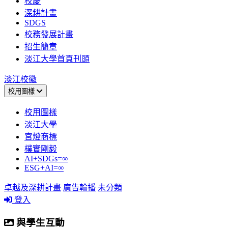
校慶
深耕計畫
SDGS
校務發展計畫
招生簡章
淡江大學首頁刊頭
淡江校徽
校用圖樣
校用圖樣
淡江大學
宮燈商標
樸實剛毅
AI+SDGs=∞
ESG+AI=∞
卓越及深耕計畫
廣告輪播
未分類
登入
與學生互動