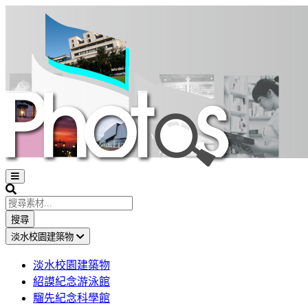
Open
sidebar
Search
搜尋
淡水校園建築物
淡水校園建築物
紹謨紀念游泳館
騮先紀念科學館