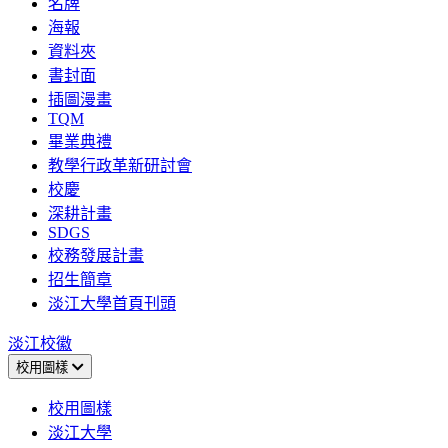
名牌
海報
資料夾
書封面
插圖漫畫
TQM
畢業典禮
教學行政革新研討會
校慶
深耕計畫
SDGS
校務發展計畫
招生簡章
淡江大學首頁刊頭
淡江校徽
校用圖樣
校用圖樣
淡江大學