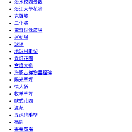
淡水校園景觀
淡江大學花牆
克難坡
三化牆
驚聲銅像廣場
運動場
球場
地球村雕塑
覺軒花園
宮燈大道
海豚吉祥物里程碑
陽光草坪
情人道
牧羊草坪
歐式花園
瀛苑
五虎碑雕塑
福園
書卷廣場