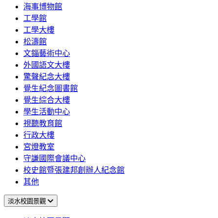
海事博物館
工學館
工學大樓
松濤館
文錙藝術中心
外國語文大樓
驚聲紀念大樓
覺生紀念圖書館
覺生綜合大樓
學生活動中心
視聽教育館
行政大樓
宮燈教室
守謙國際會議中心
校史館暨張建邦創辦人紀念館
其他
淡水校園景觀