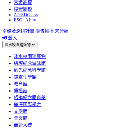
宮燈商標
樸實剛毅
AI+SDGs=∞
ESG+AI=∞
卓越及深耕計畫
廣告輪播
未分類
登入
淡水校園建築物
淡水校園建築物
紹謨紀念游泳館
騮先紀念科學館
鍾靈化學館
教育館
傳播館
紹謨紀念體育館
麗澤國際學舍
文學館
會文館
商管大樓