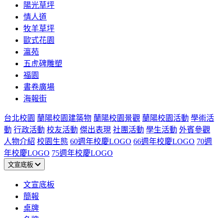
陽光草坪
情人道
牧羊草坪
歐式花園
瀛苑
五虎碑雕塑
福園
書卷廣場
海報街
台北校園
蘭陽校園建築物
蘭陽校園景觀
蘭陽校園活動
學術活
動
行政活動
校友活動
傑出表現
社團活動
學生活動
外賓參觀
人物介紹
校園生態
60週年校慶LOGO
66週年校慶LOGO
70週
年校慶LOGO
75週年校慶LOGO
文宣底板
文宣底板
簡報
桌牌