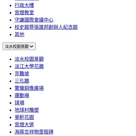
行政大樓
宮燈教室
守謙國際會議中心
校史館暨張建邦創辦人紀念館
其他
淡水校園景觀
淡水校園景觀
淡江大學花牆
克難坡
三化牆
驚聲銅像廣場
運動場
球場
地球村雕塑
覺軒花園
宮燈大道
海豚吉祥物里程碑