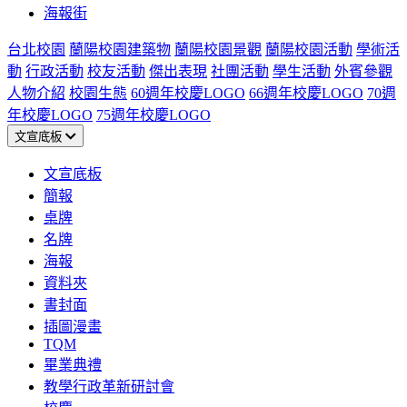
海報街
台北校園
蘭陽校園建築物
蘭陽校園景觀
蘭陽校園活動
學術活
動
行政活動
校友活動
傑出表現
社團活動
學生活動
外賓參觀
人物介紹
校園生態
60週年校慶LOGO
66週年校慶LOGO
70週
年校慶LOGO
75週年校慶LOGO
文宣底板
文宣底板
簡報
桌牌
名牌
海報
資料夾
書封面
插圖漫畫
TQM
畢業典禮
教學行政革新研討會