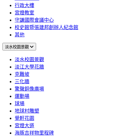
行政大樓
宮燈教室
守謙國際會議中心
校史館暨張建邦創辦人紀念館
其他
淡水校園景觀
淡水校園景觀
淡江大學花牆
克難坡
三化牆
驚聲銅像廣場
運動場
球場
地球村雕塑
覺軒花園
宮燈大道
海豚吉祥物里程碑