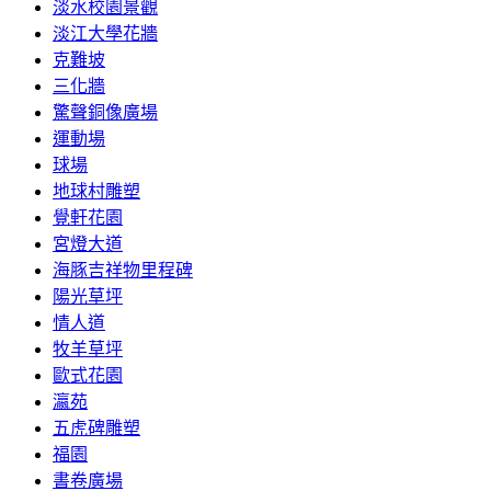
淡水校園景觀
淡江大學花牆
克難坡
三化牆
驚聲銅像廣場
運動場
球場
地球村雕塑
覺軒花園
宮燈大道
海豚吉祥物里程碑
陽光草坪
情人道
牧羊草坪
歐式花園
瀛苑
五虎碑雕塑
福園
書卷廣場