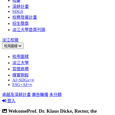
校慶
深耕計畫
SDGS
校務發展計畫
招生簡章
淡江大學首頁刊頭
淡江校徽
校用圖樣
校用圖樣
淡江大學
宮燈商標
樸實剛毅
AI+SDGs=∞
ESG+AI=∞
卓越及深耕計畫
廣告輪播
未分類
登入
WelcomeProf. Dr. Klaus Dicke, Rector, the