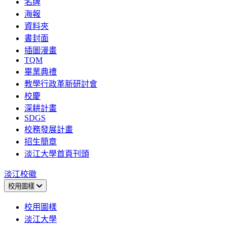
名牌
海報
資料夾
書封面
插圖漫畫
TQM
畢業典禮
教學行政革新研討會
校慶
深耕計畫
SDGS
校務發展計畫
招生簡章
淡江大學首頁刊頭
淡江校徽
校用圖樣
校用圖樣
淡江大學