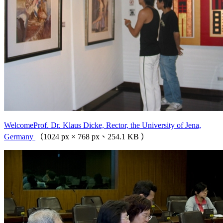
WelcomeProf. Dr. Klaus Dicke, Rector, the University of Jena,
Germany
（1024 px × 768 px、254.1 KB ）