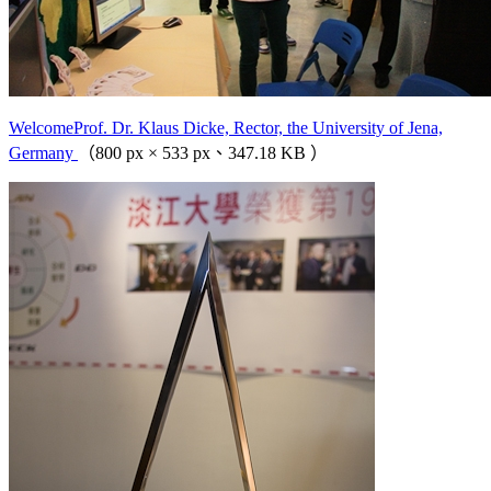
WelcomeProf. Dr. Klaus Dicke, Rector, the University of Jena,
Germany
（800 px × 533 px、347.18 KB ）