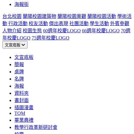
海報街
台北校園
蘭陽校園建築物
蘭陽校園景觀
蘭陽校園活動
學術活
動
行政活動
校友活動
傑出表現
社團活動
學生活動
外賓參觀
人物介紹
校園生態
60週年校慶LOGO
66週年校慶LOGO
70週
年校慶LOGO
75週年校慶LOGO
文宣底板
文宣底板
簡報
桌牌
名牌
海報
資料夾
書封面
插圖漫畫
TQM
畢業典禮
教學行政革新研討會