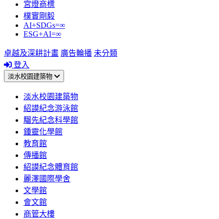
宮燈商標
樸實剛毅
AI+SDGs=∞
ESG+AI=∞
卓越及深耕計畫
廣告輪播
未分類
登入
淡水校園建築物
淡水校園建築物
紹謨紀念游泳館
騮先紀念科學館
鍾靈化學館
教育館
傳播館
紹謨紀念體育館
麗澤國際學舍
文學館
會文館
商管大樓