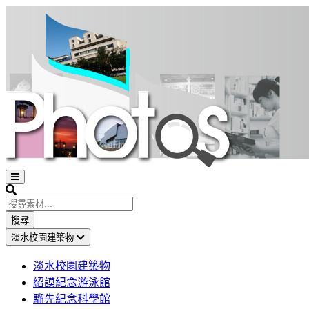
Open
sidebar
Search
搜尋
淡水校園建築物
淡水校園建築物
紹謨紀念游泳館
騮先紀念科學館