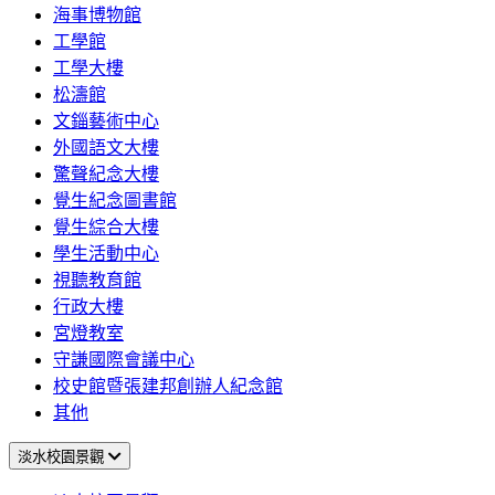
海事博物館
工學館
工學大樓
松濤館
文錙藝術中心
外國語文大樓
驚聲紀念大樓
覺生紀念圖書館
覺生綜合大樓
學生活動中心
視聽教育館
行政大樓
宮燈教室
守謙國際會議中心
校史館暨張建邦創辦人紀念館
其他
淡水校園景觀