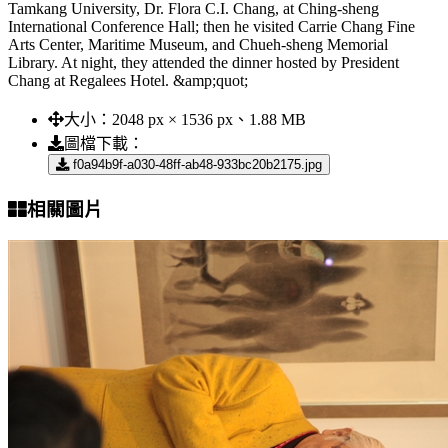
Tamkang University, Dr. Flora C.I. Chang, at Ching-sheng
International Conference Hall; then he visited Carrie Chang Fine
Arts Center, Maritime Museum, and Chueh-sheng Memorial
Library. At night, they attended the dinner hosted by President
Chang at Regalees Hotel. &amp;quot;
大小：
2048 px × 1536 px、1.88 MB
圖檔下載：
f0a94b9f-a030-48ff-ab48-933bc20b2175.jpg
相關圖片