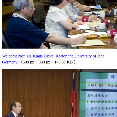
WelcomeProf. Dr. Klaus Dicke, Rector, the University of Jena,
Germany
（500 px × 333 px、148.57 KB ）