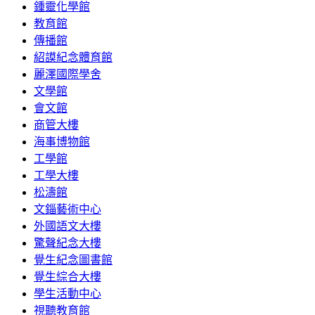
鍾靈化學館
教育館
傳播館
紹謨紀念體育館
麗澤國際學舍
文學館
會文館
商管大樓
海事博物館
工學館
工學大樓
松濤館
文錙藝術中心
外國語文大樓
驚聲紀念大樓
覺生紀念圖書館
覺生綜合大樓
學生活動中心
視聽教育館