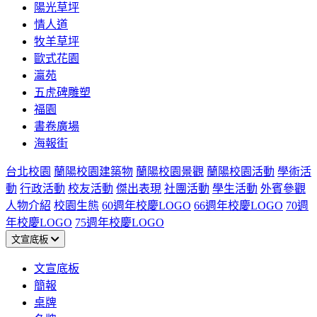
陽光草坪
情人道
牧羊草坪
歐式花園
瀛苑
五虎碑雕塑
福園
書卷廣場
海報街
台北校園
蘭陽校園建築物
蘭陽校園景觀
蘭陽校園活動
學術活
動
行政活動
校友活動
傑出表現
社團活動
學生活動
外賓參觀
人物介紹
校園生態
60週年校慶LOGO
66週年校慶LOGO
70週
年校慶LOGO
75週年校慶LOGO
文宣底板
文宣底板
簡報
桌牌