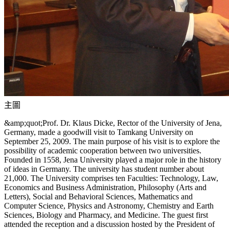
主圖
&amp;quot;Prof. Dr. Klaus Dicke, Rector of the University of Jena,
Germany, made a goodwill visit to Tamkang University on
September 25, 2009. The main purpose of his visit is to explore the
possibility of academic cooperation between two universities.
Founded in 1558, Jena University played a major role in the history
of ideas in Germany. The university has student number about
21,000. The University comprises ten Faculties: Technology, Law,
Economics and Business Administration, Philosophy (Arts and
Letters), Social and Behavioral Sciences, Mathematics and
Computer Science, Physics and Astronomy, Chemistry and Earth
Sciences, Biology and Pharmacy, and Medicine. The guest first
attended the reception and a discussion hosted by the President of