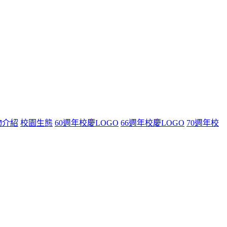
物介紹
校園生態
60週年校慶LOGO
66週年校慶LOGO
70週年校