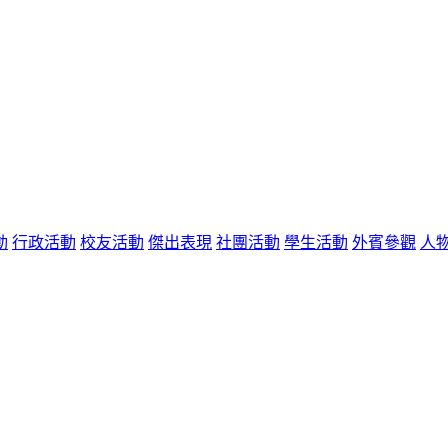
動
行政活動
校友活動
傑出表現
社團活動
學生活動
外賓參觀
人