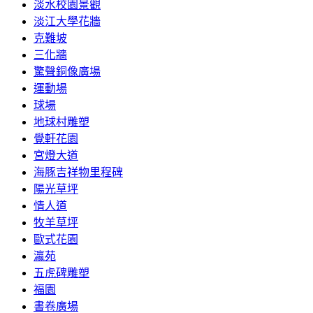
淡水校園景觀
淡江大學花牆
克難坡
三化牆
驚聲銅像廣場
運動場
球場
地球村雕塑
覺軒花園
宮燈大道
海豚吉祥物里程碑
陽光草坪
情人道
牧羊草坪
歐式花園
瀛苑
五虎碑雕塑
福園
書卷廣場