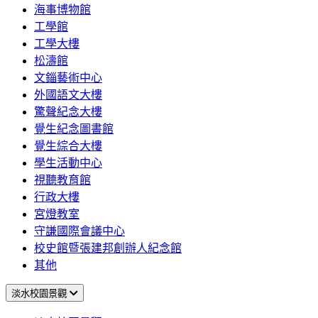
海事博物館
工學館
工學大樓
松濤館
文錙藝術中心
外國語文大樓
驚聲紀念大樓
覺生紀念圖書館
覺生綜合大樓
學生活動中心
視聽教育館
行政大樓
宮燈教室
守謙國際會議中心
校史館暨張建邦創辦人紀念館
其他
淡水校園景觀