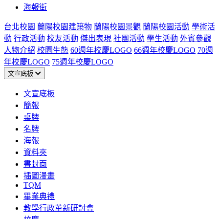
海報街
台北校園
蘭陽校園建築物
蘭陽校園景觀
蘭陽校園活動
學術活
動
行政活動
校友活動
傑出表現
社團活動
學生活動
外賓參觀
人物介紹
校園生態
60週年校慶LOGO
66週年校慶LOGO
70週
年校慶LOGO
75週年校慶LOGO
文宣底板
文宣底板
簡報
桌牌
名牌
海報
資料夾
書封面
插圖漫畫
TQM
畢業典禮
教學行政革新研討會