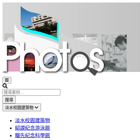
Open
sidebar
Search
搜尋
淡水校園建築物
淡水校園建築物
紹謨紀念游泳館
騮先紀念科學館