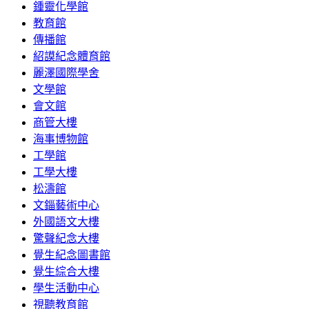
鍾靈化學館
教育館
傳播館
紹謨紀念體育館
麗澤國際學舍
文學館
會文館
商管大樓
海事博物館
工學館
工學大樓
松濤館
文錙藝術中心
外國語文大樓
驚聲紀念大樓
覺生紀念圖書館
覺生綜合大樓
學生活動中心
視聽教育館