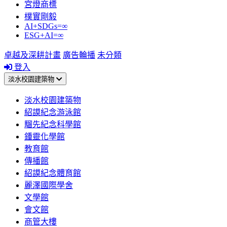
宮燈商標
樸實剛毅
AI+SDGs=∞
ESG+AI=∞
卓越及深耕計畫
廣告輪播
未分類
登入
淡水校園建築物
淡水校園建築物
紹謨紀念游泳館
騮先紀念科學館
鍾靈化學館
教育館
傳播館
紹謨紀念體育館
麗澤國際學舍
文學館
會文館
商管大樓