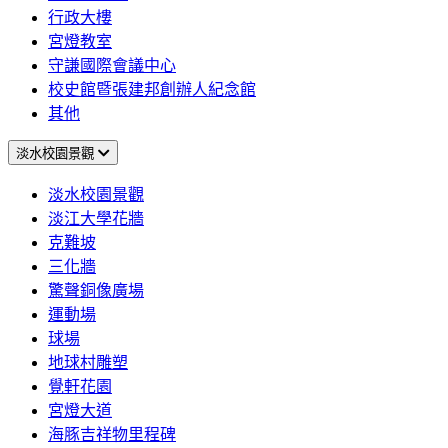
行政大樓
宮燈教室
守謙國際會議中心
校史館暨張建邦創辦人紀念館
其他
淡水校園景觀
淡水校園景觀
淡江大學花牆
克難坡
三化牆
驚聲銅像廣場
運動場
球場
地球村雕塑
覺軒花園
宮燈大道
海豚吉祥物里程碑