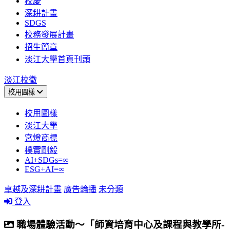
校慶
深耕計畫
SDGS
校務發展計畫
招生簡章
淡江大學首頁刊頭
淡江校徽
校用圖樣
校用圖樣
淡江大學
宮燈商標
樸實剛毅
AI+SDGs=∞
ESG+AI=∞
卓越及深耕計畫
廣告輪播
未分類
登入
職場體驗活動～「師資培育中心及課程與教學所-