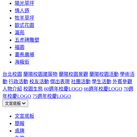
陽光草坪
情人道
牧羊草坪
歐式花園
瀛苑
五虎碑雕塑
福園
書卷廣場
海報街
台北校園
蘭陽校園建築物
蘭陽校園景觀
蘭陽校園活動
學術活
動
行政活動
校友活動
傑出表現
社團活動
學生活動
外賓參觀
人物介紹
校園生態
60週年校慶LOGO
66週年校慶LOGO
70週
年校慶LOGO
75週年校慶LOGO
文宣底板
文宣底板
簡報
桌牌