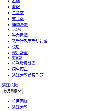
名牌
海報
資料夾
書封面
插圖漫畫
TQM
畢業典禮
教學行政革新研討會
校慶
深耕計畫
SDGS
校務發展計畫
招生簡章
淡江大學首頁刊頭
淡江校徽
校用圖樣
校用圖樣
淡江大學