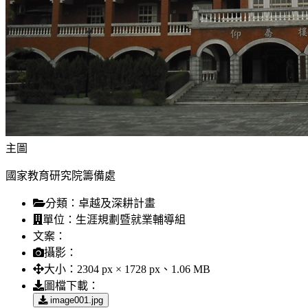
主圖
國家教育研究院籌備處
分類：
卓越及深耕計畫
單位：
生涯規劃暨就業輔導組
文案：
攝影：
大小：
2304 px × 1728 px、1.06 MB
圖檔下載：
image001.jpg