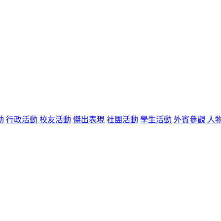
動
行政活動
校友活動
傑出表現
社團活動
學生活動
外賓參觀
人