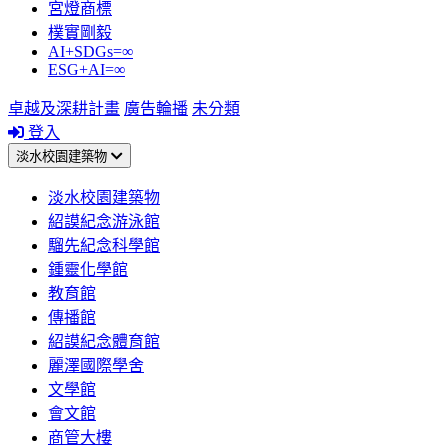
宮燈商標
樸實剛毅
AI+SDGs=∞
ESG+AI=∞
卓越及深耕計畫
廣告輪播
未分類
登入
淡水校園建築物
淡水校園建築物
紹謨紀念游泳館
騮先紀念科學館
鍾靈化學館
教育館
傳播館
紹謨紀念體育館
麗澤國際學舍
文學館
會文館
商管大樓