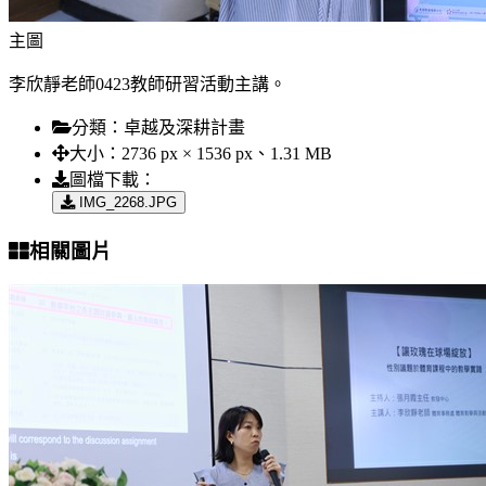
主圖
李欣靜老師0423教師研習活動主講。
分類：
卓越及深耕計畫
大小：
2736 px × 1536 px、1.31 MB
圖檔下載：
IMG_2268.JPG
相關圖片