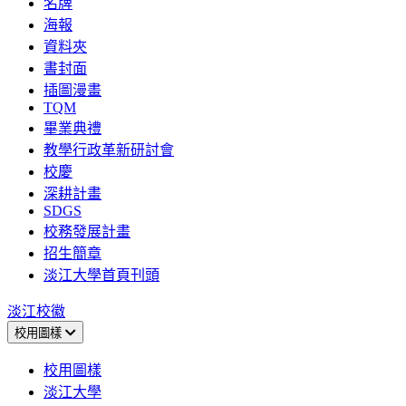
名牌
海報
資料夾
書封面
插圖漫畫
TQM
畢業典禮
教學行政革新研討會
校慶
深耕計畫
SDGS
校務發展計畫
招生簡章
淡江大學首頁刊頭
淡江校徽
校用圖樣
校用圖樣
淡江大學