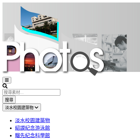
Open
sidebar
Search
搜尋
淡水校園建築物
淡水校園建築物
紹謨紀念游泳館
騮先紀念科學館