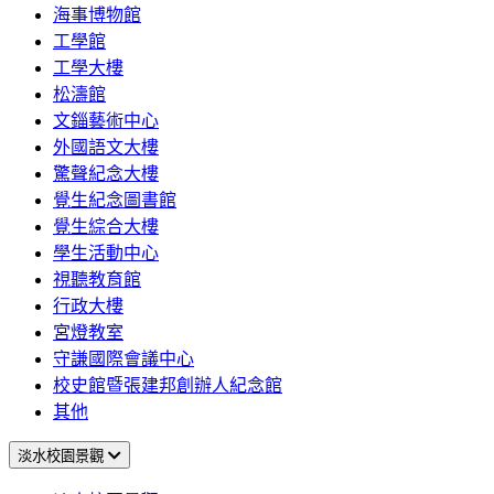
海事博物館
工學館
工學大樓
松濤館
文錙藝術中心
外國語文大樓
驚聲紀念大樓
覺生紀念圖書館
覺生綜合大樓
學生活動中心
視聽教育館
行政大樓
宮燈教室
守謙國際會議中心
校史館暨張建邦創辦人紀念館
其他
淡水校園景觀