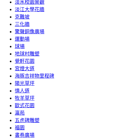
淡水校園景觀
淡江大學花牆
克難坡
三化牆
驚聲銅像廣場
運動場
球場
地球村雕塑
覺軒花園
宮燈大道
海豚吉祥物里程碑
陽光草坪
情人道
牧羊草坪
歐式花園
瀛苑
五虎碑雕塑
福園
書卷廣場