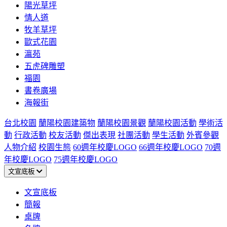
陽光草坪
情人道
牧羊草坪
歐式花園
瀛苑
五虎碑雕塑
福園
書卷廣場
海報街
台北校園
蘭陽校園建築物
蘭陽校園景觀
蘭陽校園活動
學術活
動
行政活動
校友活動
傑出表現
社團活動
學生活動
外賓參觀
人物介紹
校園生態
60週年校慶LOGO
66週年校慶LOGO
70週
年校慶LOGO
75週年校慶LOGO
文宣底板
文宣底板
簡報
桌牌