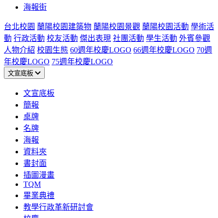
海報街
台北校園
蘭陽校園建築物
蘭陽校園景觀
蘭陽校園活動
學術活
動
行政活動
校友活動
傑出表現
社團活動
學生活動
外賓參觀
人物介紹
校園生態
60週年校慶LOGO
66週年校慶LOGO
70週
年校慶LOGO
75週年校慶LOGO
文宣底板
文宣底板
簡報
桌牌
名牌
海報
資料夾
書封面
插圖漫畫
TQM
畢業典禮
教學行政革新研討會