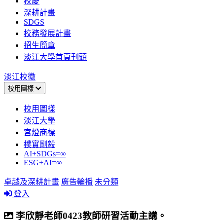
校慶
深耕計畫
SDGS
校務發展計畫
招生簡章
淡江大學首頁刊頭
淡江校徽
校用圖樣
校用圖樣
淡江大學
宮燈商標
樸實剛毅
AI+SDGs=∞
ESG+AI=∞
卓越及深耕計畫
廣告輪播
未分類
登入
李欣靜老師0423教師研習活動主講。