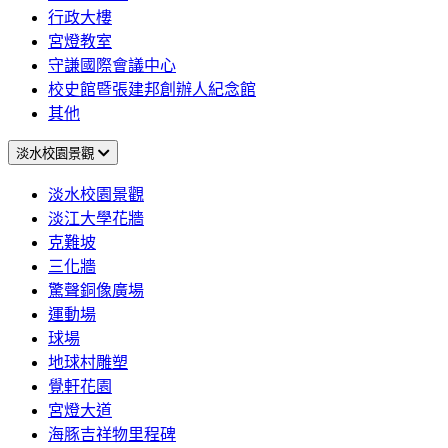
行政大樓
宮燈教室
守謙國際會議中心
校史館暨張建邦創辦人紀念館
其他
淡水校園景觀
淡水校園景觀
淡江大學花牆
克難坡
三化牆
驚聲銅像廣場
運動場
球場
地球村雕塑
覺軒花園
宮燈大道
海豚吉祥物里程碑