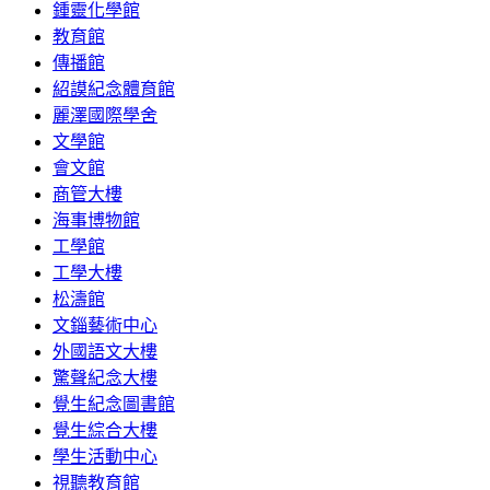
鍾靈化學館
教育館
傳播館
紹謨紀念體育館
麗澤國際學舍
文學館
會文館
商管大樓
海事博物館
工學館
工學大樓
松濤館
文錙藝術中心
外國語文大樓
驚聲紀念大樓
覺生紀念圖書館
覺生綜合大樓
學生活動中心
視聽教育館