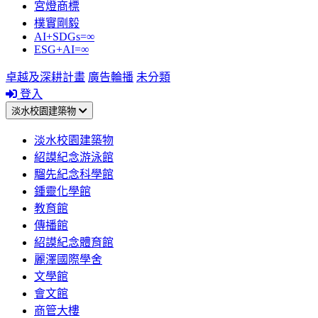
宮燈商標
樸實剛毅
AI+SDGs=∞
ESG+AI=∞
卓越及深耕計畫
廣告輪播
未分類
登入
淡水校園建築物
淡水校園建築物
紹謨紀念游泳館
騮先紀念科學館
鍾靈化學館
教育館
傳播館
紹謨紀念體育館
麗澤國際學舍
文學館
會文館
商管大樓