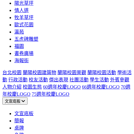
陽光草坪
情人道
牧羊草坪
歐式花園
瀛苑
五虎碑雕塑
福園
書卷廣場
海報街
台北校園
蘭陽校園建築物
蘭陽校園景觀
蘭陽校園活動
學術活
動
行政活動
校友活動
傑出表現
社團活動
學生活動
外賓參觀
人物介紹
校園生態
60週年校慶LOGO
66週年校慶LOGO
70週
年校慶LOGO
75週年校慶LOGO
文宣底板
文宣底板
簡報
桌牌