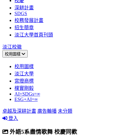
校慶
深耕計畫
SDGS
校務發展計畫
招生簡章
淡江大學首頁刊頭
淡江校徽
校用圖樣
校用圖樣
淡江大學
宮燈商標
樸實剛毅
AI+SDGs=∞
ESG+AI=∞
卓越及深耕計畫
廣告輪播
未分類
登入
外語5系盡情歌舞 校慶同歡