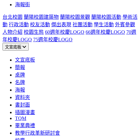
海報街
台北校園
蘭陽校園建築物
蘭陽校園景觀
蘭陽校園活動
學術活
動
行政活動
校友活動
傑出表現
社團活動
學生活動
外賓參觀
人物介紹
校園生態
60週年校慶LOGO
66週年校慶LOGO
70週
年校慶LOGO
75週年校慶LOGO
文宣底板
文宣底板
簡報
桌牌
名牌
海報
資料夾
書封面
插圖漫畫
TQM
畢業典禮
教學行政革新研討會