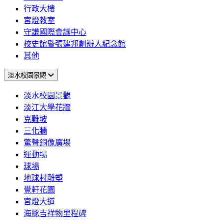
行政大樓
宮燈教室
守謙國際會議中心
校史館暨張建邦創辦人紀念館
其他
淡水校園景觀
淡水校園景觀
淡江大學花牆
克難坡
三化牆
驚聲銅像廣場
運動場
球場
地球村雕塑
覺軒花園
宮燈大道
海豚吉祥物里程碑