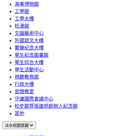
海事博物館
工學館
工學大樓
松濤館
文錙藝術中心
外國語文大樓
驚聲紀念大樓
覺生紀念圖書館
覺生綜合大樓
學生活動中心
視聽教育館
行政大樓
宮燈教室
守謙國際會議中心
校史館暨張建邦創辦人紀念館
其他
淡水校園景觀