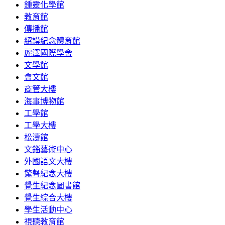
鍾靈化學館
教育館
傳播館
紹謨紀念體育館
麗澤國際學舍
文學館
會文館
商管大樓
海事博物館
工學館
工學大樓
松濤館
文錙藝術中心
外國語文大樓
驚聲紀念大樓
覺生紀念圖書館
覺生綜合大樓
學生活動中心
視聽教育館