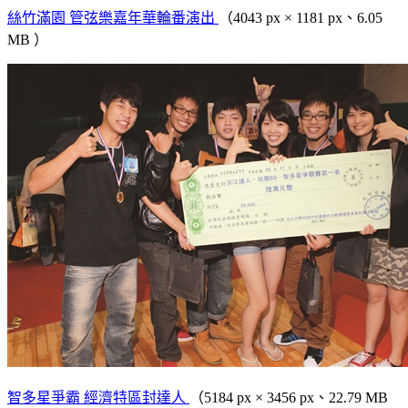
絲竹滿園 管弦樂嘉年華輪番演出
（4043 px × 1181 px、6.05
MB ）
智多星爭霸 經濟特區封達人
（5184 px × 3456 px、22.79 MB