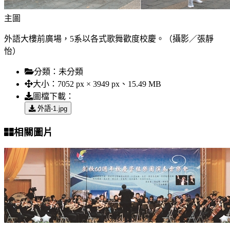
主圖
外語大樓前廣場，5系以各式歌舞歡度校慶。（攝影／張靜
怡）
分類：
未分類
大小：
7052 px × 3949 px、15.49 MB
圖檔下載：
外語-1.jpg
相關圖片