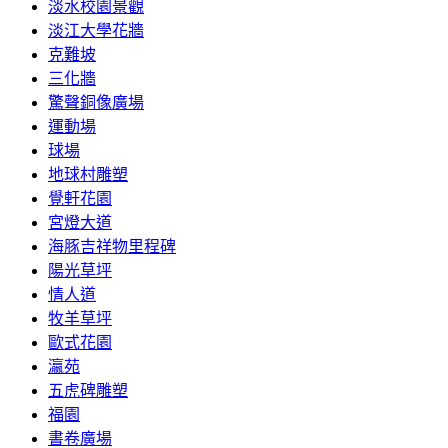
淡水校園景觀
淡江大學花牆
克難坡
三化牆
驚聲銅像廣場
運動場
球場
地球村雕塑
覺軒花園
宮燈大道
海豚吉祥物里程碑
陽光草坪
情人道
牧羊草坪
歐式花園
瀛苑
五虎碑雕塑
福園
書卷廣場