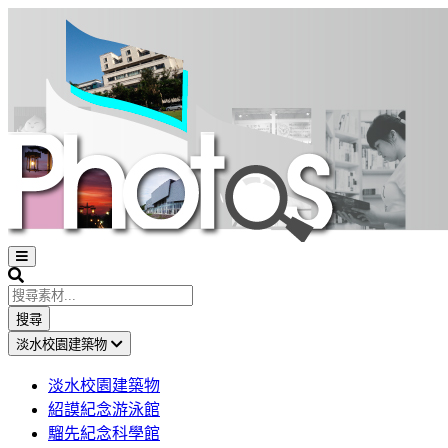
Open
sidebar
Search
搜尋
淡水校園建築物
淡水校園建築物
紹謨紀念游泳館
騮先紀念科學館