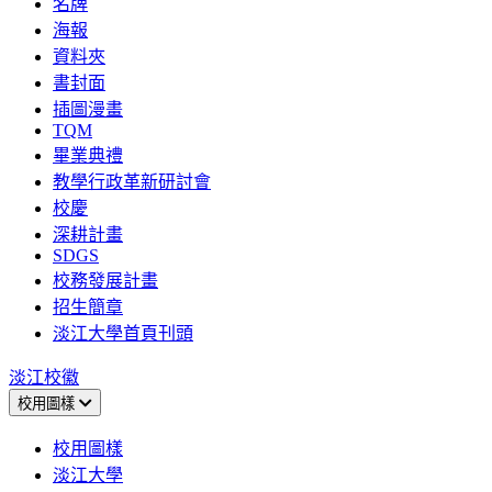
名牌
海報
資料夾
書封面
插圖漫畫
TQM
畢業典禮
教學行政革新研討會
校慶
深耕計畫
SDGS
校務發展計畫
招生簡章
淡江大學首頁刊頭
淡江校徽
校用圖樣
校用圖樣
淡江大學