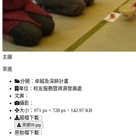
主圖
茶道
分類：
卓越及深耕計畫
單位：
校友服務暨資源發展處
文案：
攝影：
大小：
971 px × 728 px、142.97 KB
圖檔下載：
茶道59.jpg
原始檔下載：