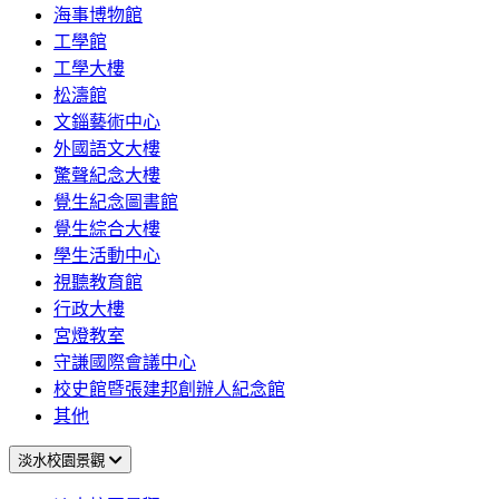
海事博物館
工學館
工學大樓
松濤館
文錙藝術中心
外國語文大樓
驚聲紀念大樓
覺生紀念圖書館
覺生綜合大樓
學生活動中心
視聽教育館
行政大樓
宮燈教室
守謙國際會議中心
校史館暨張建邦創辦人紀念館
其他
淡水校園景觀