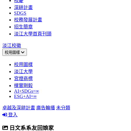
校慶
深耕計畫
SDGS
校務發展計畫
招生簡章
淡江大學首頁刊頭
淡江校徽
校用圖樣
校用圖樣
淡江大學
宮燈商標
樸實剛毅
AI+SDGs=∞
ESG+AI=∞
卓越及深耕計畫
廣告輪播
未分類
登入
日文系系友回娘家