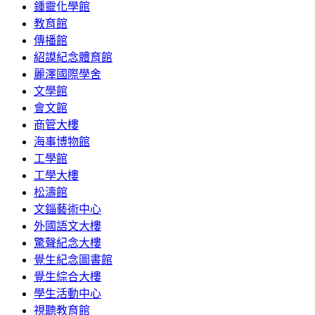
鍾靈化學館
教育館
傳播館
紹謨紀念體育館
麗澤國際學舍
文學館
會文館
商管大樓
海事博物館
工學館
工學大樓
松濤館
文錙藝術中心
外國語文大樓
驚聲紀念大樓
覺生紀念圖書館
覺生綜合大樓
學生活動中心
視聽教育館