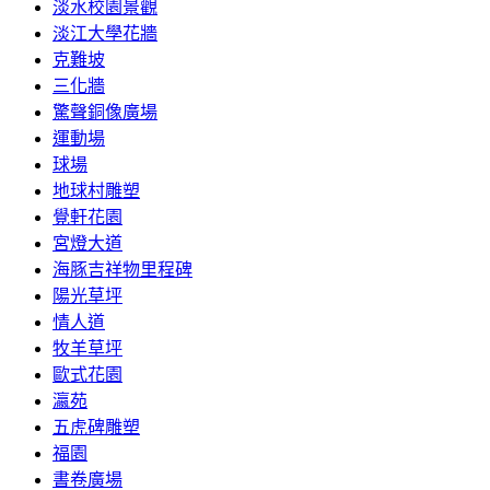
淡水校園景觀
淡江大學花牆
克難坡
三化牆
驚聲銅像廣場
運動場
球場
地球村雕塑
覺軒花園
宮燈大道
海豚吉祥物里程碑
陽光草坪
情人道
牧羊草坪
歐式花園
瀛苑
五虎碑雕塑
福園
書卷廣場