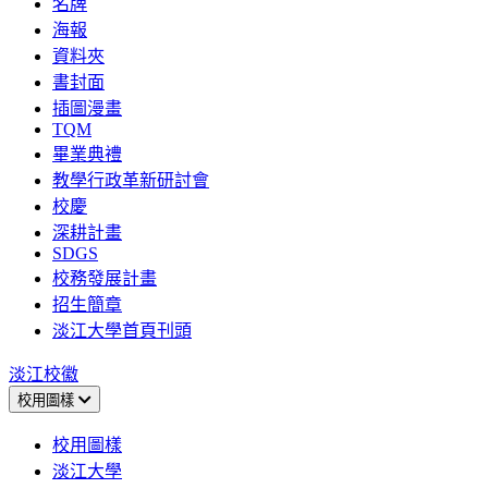
名牌
海報
資料夾
書封面
插圖漫畫
TQM
畢業典禮
教學行政革新研討會
校慶
深耕計畫
SDGS
校務發展計畫
招生簡章
淡江大學首頁刊頭
淡江校徽
校用圖樣
校用圖樣
淡江大學