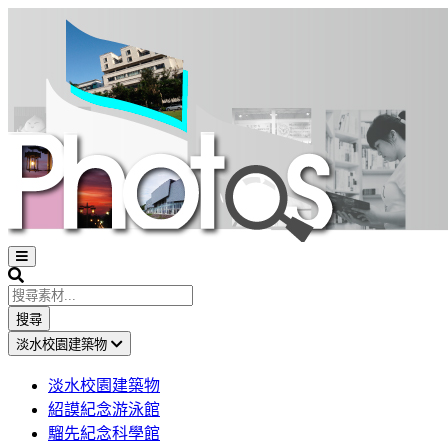
Open
sidebar
Search
搜尋
淡水校園建築物
淡水校園建築物
紹謨紀念游泳館
騮先紀念科學館