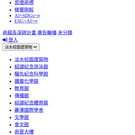
宮燈商標
樸實剛毅
AI+SDGs=∞
ESG+AI=∞
卓越及深耕計畫
廣告輪播
未分類
登入
淡水校園建築物
淡水校園建築物
紹謨紀念游泳館
騮先紀念科學館
鍾靈化學館
教育館
傳播館
紹謨紀念體育館
麗澤國際學舍
文學館
會文館
商管大樓