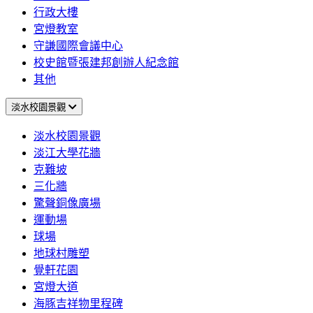
行政大樓
宮燈教室
守謙國際會議中心
校史館暨張建邦創辦人紀念館
其他
淡水校園景觀
淡水校園景觀
淡江大學花牆
克難坡
三化牆
驚聲銅像廣場
運動場
球場
地球村雕塑
覺軒花園
宮燈大道
海豚吉祥物里程碑