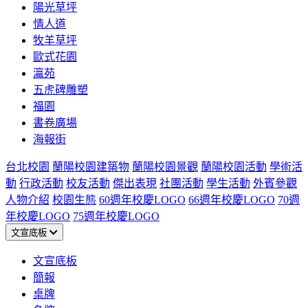
陽光草坪
情人道
牧羊草坪
歐式花園
瀛苑
五虎碑雕塑
福園
書卷廣場
海報街
台北校園
蘭陽校園建築物
蘭陽校園景觀
蘭陽校園活動
學術活
動
行政活動
校友活動
傑出表現
社團活動
學生活動
外賓參觀
人物介紹
校園生態
60週年校慶LOGO
66週年校慶LOGO
70週
年校慶LOGO
75週年校慶LOGO
文宣底板
文宣底板
簡報
桌牌