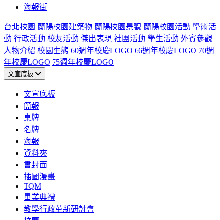
海報街
台北校園
蘭陽校園建築物
蘭陽校園景觀
蘭陽校園活動
學術活
動
行政活動
校友活動
傑出表現
社團活動
學生活動
外賓參觀
人物介紹
校園生態
60週年校慶LOGO
66週年校慶LOGO
70週
年校慶LOGO
75週年校慶LOGO
文宣底板
文宣底板
簡報
桌牌
名牌
海報
資料夾
書封面
插圖漫畫
TQM
畢業典禮
教學行政革新研討會