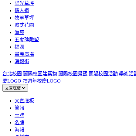
陽光草坪
情人道
牧羊草坪
歐式花園
瀛苑
五虎碑雕塑
福園
書卷廣場
海報街
台北校園
蘭陽校園建築物
蘭陽校園景觀
蘭陽校園活動
學術活
慶LOGO
75週年校慶LOGO
文宣底板
文宣底板
簡報
桌牌
名牌
海報