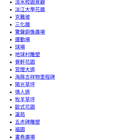
淡水校園景觀
淡江大學花牆
克難坡
三化牆
驚聲銅像廣場
運動場
球場
地球村雕塑
覺軒花園
宮燈大道
海豚吉祥物里程碑
陽光草坪
情人道
牧羊草坪
歐式花園
瀛苑
五虎碑雕塑
福園
書卷廣場