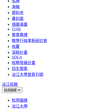
名牌
海報
資料夾
書封面
插圖漫畫
TQM
畢業典禮
教學行政革新研討會
校慶
深耕計畫
SDGS
校務發展計畫
招生簡章
淡江大學首頁刊頭
淡江校徽
校用圖樣
校用圖樣
淡江大學