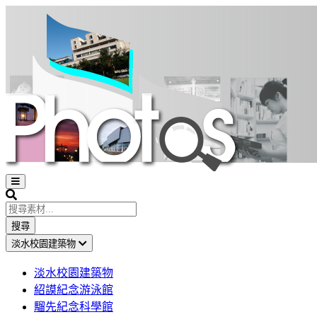
Open
sidebar
Search
搜尋
淡水校園建築物
淡水校園建築物
紹謨紀念游泳館
騮先紀念科學館