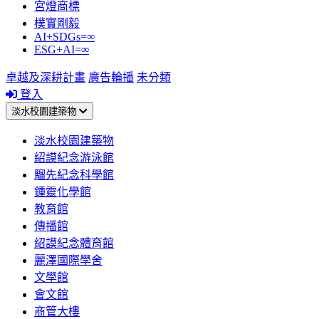
宮燈商標
樸實剛毅
AI+SDGs=∞
ESG+AI=∞
卓越及深耕計畫
廣告輪播
未分類
登入
淡水校園建築物
淡水校園建築物
紹謨紀念游泳館
騮先紀念科學館
鍾靈化學館
教育館
傳播館
紹謨紀念體育館
麗澤國際學舍
文學館
會文館
商管大樓