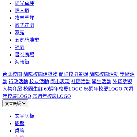
陽光草坪
情人道
牧羊草坪
歐式花園
瀛苑
五虎碑雕塑
福園
書卷廣場
海報街
台北校園
蘭陽校園建築物
蘭陽校園景觀
蘭陽校園活動
學術活
動
行政活動
校友活動
傑出表現
社團活動
學生活動
外賓參觀
人物介紹
校園生態
60週年校慶LOGO
66週年校慶LOGO
70週
年校慶LOGO
75週年校慶LOGO
文宣底板
文宣底板
簡報
桌牌