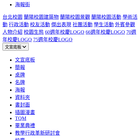
海報街
台北校園
蘭陽校園建築物
蘭陽校園景觀
蘭陽校園活動
學術活
動
行政活動
校友活動
傑出表現
社團活動
學生活動
外賓參觀
人物介紹
校園生態
60週年校慶LOGO
66週年校慶LOGO
70週
年校慶LOGO
75週年校慶LOGO
文宣底板
文宣底板
簡報
桌牌
名牌
海報
資料夾
書封面
插圖漫畫
TQM
畢業典禮
教學行政革新研討會