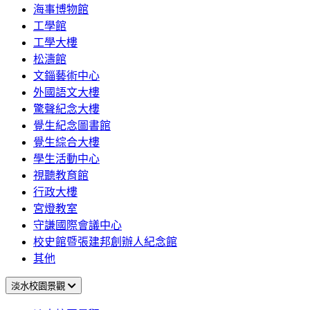
海事博物館
工學館
工學大樓
松濤館
文錙藝術中心
外國語文大樓
驚聲紀念大樓
覺生紀念圖書館
覺生綜合大樓
學生活動中心
視聽教育館
行政大樓
宮燈教室
守謙國際會議中心
校史館暨張建邦創辦人紀念館
其他
淡水校園景觀