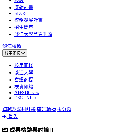
校慶
深耕計畫
SDGS
校務發展計畫
招生簡章
淡江大學首頁刊頭
淡江校徽
校用圖樣
校用圖樣
淡江大學
宮燈商標
樸實剛毅
AI+SDGs=∞
ESG+AI=∞
卓越及深耕計畫
廣告輪播
未分類
登入
成果檢驗與討論II