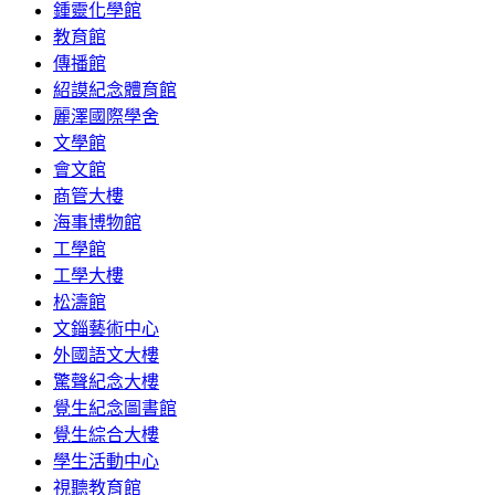
鍾靈化學館
教育館
傳播館
紹謨紀念體育館
麗澤國際學舍
文學館
會文館
商管大樓
海事博物館
工學館
工學大樓
松濤館
文錙藝術中心
外國語文大樓
驚聲紀念大樓
覺生紀念圖書館
覺生綜合大樓
學生活動中心
視聽教育館