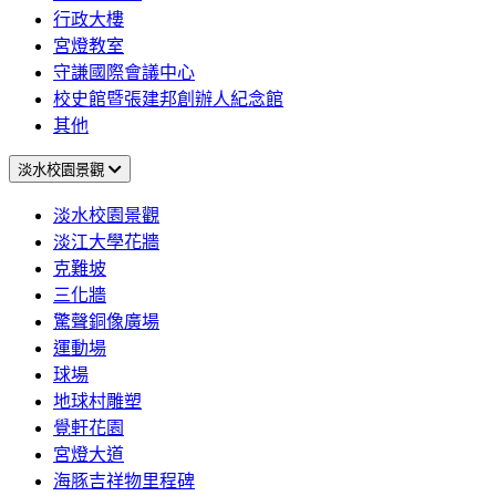
行政大樓
宮燈教室
守謙國際會議中心
校史館暨張建邦創辦人紀念館
其他
淡水校園景觀
淡水校園景觀
淡江大學花牆
克難坡
三化牆
驚聲銅像廣場
運動場
球場
地球村雕塑
覺軒花園
宮燈大道
海豚吉祥物里程碑