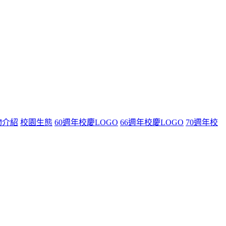
物介紹
校園生態
60週年校慶LOGO
66週年校慶LOGO
70週年校