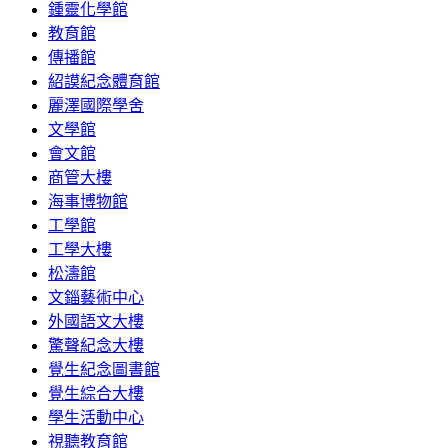
鍾靈化學館
教育館
傳播館
紹謨紀念體育館
麗澤國際學舍
文學館
會文館
商管大樓
海事博物館
工學館
工學大樓
松濤館
文錙藝術中心
外國語文大樓
驚聲紀念大樓
覺生紀念圖書館
覺生綜合大樓
學生活動中心
視聽教育館