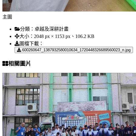
主圖
分類：
卓越及深耕計畫
大小：
2048 px × 1153 px、106.2 KB
圖檔下載：
600260647_1387932580010634_1720448326689560023_n.jpg
相關圖片