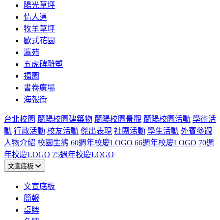
陽光草坪
情人道
牧羊草坪
歐式花園
瀛苑
五虎碑雕塑
福園
書卷廣場
海報街
台北校園
蘭陽校園建築物
蘭陽校園景觀
蘭陽校園活動
學術活
動
行政活動
校友活動
傑出表現
社團活動
學生活動
外賓參觀
人物介紹
校園生態
60週年校慶LOGO
66週年校慶LOGO
70週
年校慶LOGO
75週年校慶LOGO
文宣底板
文宣底板
簡報
桌牌