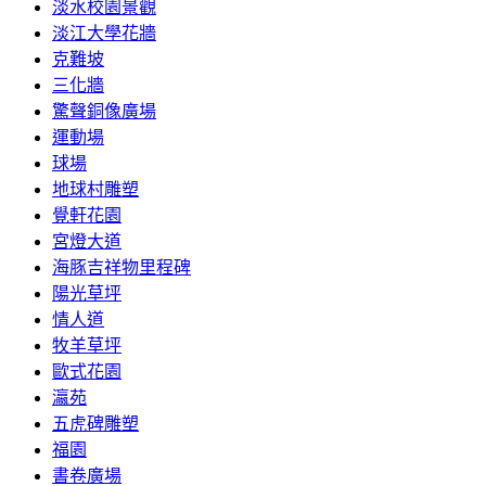
淡水校園景觀
淡江大學花牆
克難坡
三化牆
驚聲銅像廣場
運動場
球場
地球村雕塑
覺軒花園
宮燈大道
海豚吉祥物里程碑
陽光草坪
情人道
牧羊草坪
歐式花園
瀛苑
五虎碑雕塑
福園
書卷廣場