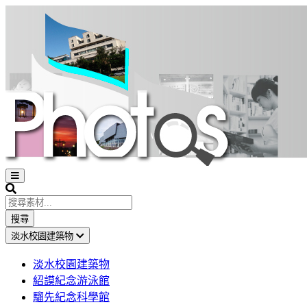
Open
sidebar
Search
搜尋
淡水校園建築物
淡水校園建築物
紹謨紀念游泳館
騮先紀念科學館