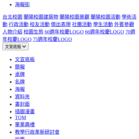
海報街
台北校園
蘭陽校園建築物
蘭陽校園景觀
蘭陽校園活動
學術活
動
行政活動
校友活動
傑出表現
社團活動
學生活動
外賓參觀
人物介紹
校園生態
60週年校慶LOGO
66週年校慶LOGO
70週
年校慶LOGO
75週年校慶LOGO
文宣底板
文宣底板
簡報
桌牌
名牌
海報
資料夾
書封面
插圖漫畫
TQM
畢業典禮
教學行政革新研討會