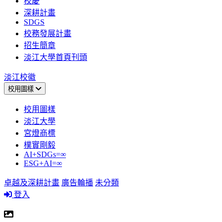
校慶
深耕計畫
SDGS
校務發展計畫
招生簡章
淡江大學首頁刊頭
淡江校徽
校用圖樣
校用圖樣
淡江大學
宮燈商標
樸實剛毅
AI+SDGs=∞
ESG+AI=∞
卓越及深耕計畫
廣告輪播
未分類
登入