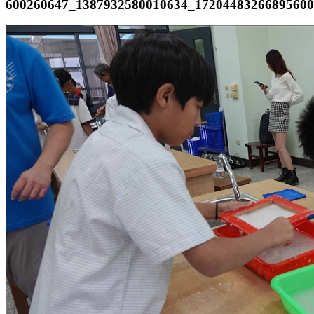
600260647_1387932580010634_17204483266895600