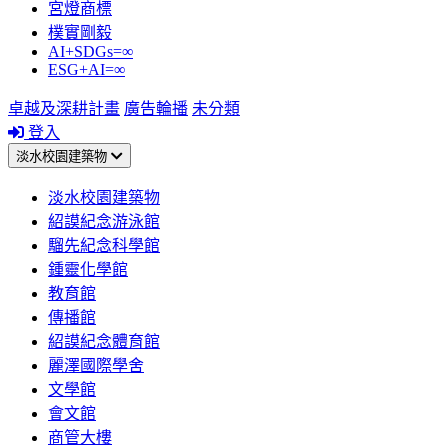
宮燈商標
樸實剛毅
AI+SDGs=∞
ESG+AI=∞
卓越及深耕計畫
廣告輪播
未分類
登入
淡水校園建築物
淡水校園建築物
紹謨紀念游泳館
騮先紀念科學館
鍾靈化學館
教育館
傳播館
紹謨紀念體育館
麗澤國際學舍
文學館
會文館
商管大樓