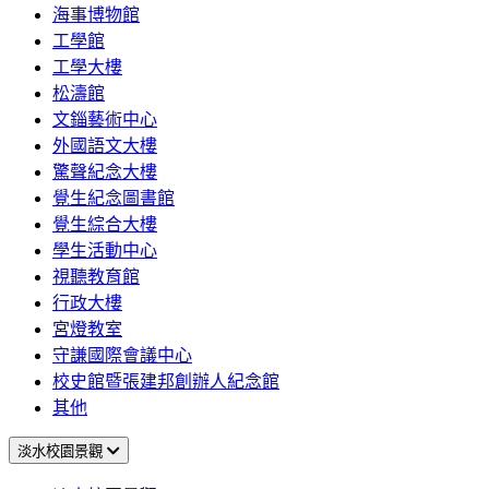
海事博物館
工學館
工學大樓
松濤館
文錙藝術中心
外國語文大樓
驚聲紀念大樓
覺生紀念圖書館
覺生綜合大樓
學生活動中心
視聽教育館
行政大樓
宮燈教室
守謙國際會議中心
校史館暨張建邦創辦人紀念館
其他
淡水校園景觀