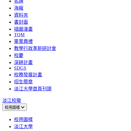
名牌
海報
資料夾
書封面
插圖漫畫
TQM
畢業典禮
教學行政革新研討會
校慶
深耕計畫
SDGS
校務發展計畫
招生簡章
淡江大學首頁刊頭
淡江校徽
校用圖樣
校用圖樣
淡江大學