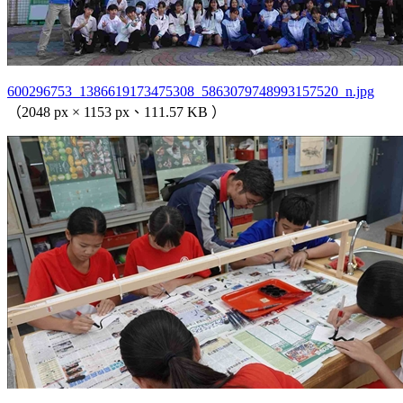
600296753_1386619173475308_5863079748993157520_n.jpg
（2048 px × 1153 px、111.57 KB ）