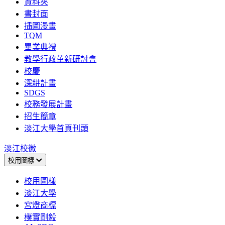
資料夾
書封面
插圖漫畫
TQM
畢業典禮
教學行政革新研討會
校慶
深耕計畫
SDGS
校務發展計畫
招生簡章
淡江大學首頁刊頭
淡江校徽
校用圖樣
校用圖樣
淡江大學
宮燈商標
樸實剛毅