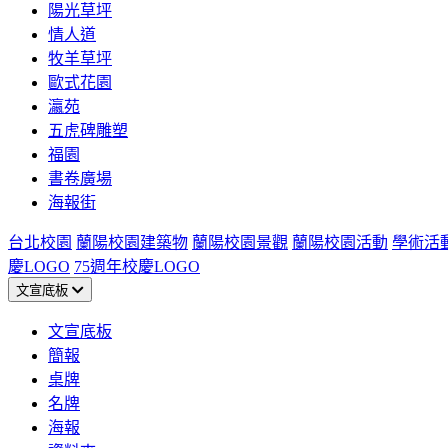
陽光草坪
情人道
牧羊草坪
歐式花園
瀛苑
五虎碑雕塑
福園
書卷廣場
海報街
台北校園
蘭陽校園建築物
蘭陽校園景觀
蘭陽校園活動
學術活
慶LOGO
75週年校慶LOGO
文宣底板
文宣底板
簡報
桌牌
名牌
海報