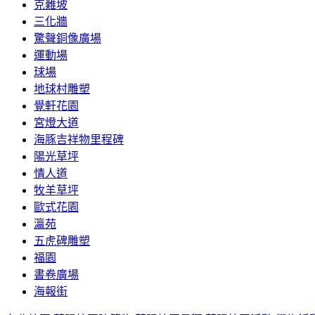
克難坡
三化牆
驚聲銅像廣場
運動場
球場
地球村雕塑
覺軒花園
宮燈大道
海豚吉祥物里程碑
陽光草坪
情人道
牧羊草坪
歐式花園
瀛苑
五虎碑雕塑
福園
書卷廣場
海報街