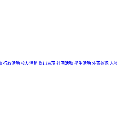
動
行政活動
校友活動
傑出表現
社團活動
學生活動
外賓參觀
人