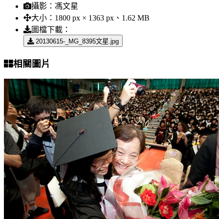
攝影：
馮文星
大小：
1800 px × 1363 px、1.62 MB
圖檔下載：
20130615-_MG_8395文星.jpg
相關圖片