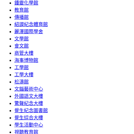
鍾靈化學館
教育館
傳播館
紹謨紀念體育館
麗澤國際學舍
文學館
會文館
商管大樓
海事博物館
工學館
工學大樓
松濤館
文錙藝術中心
外國語文大樓
驚聲紀念大樓
覺生紀念圖書館
覺生綜合大樓
學生活動中心
視聽教育館