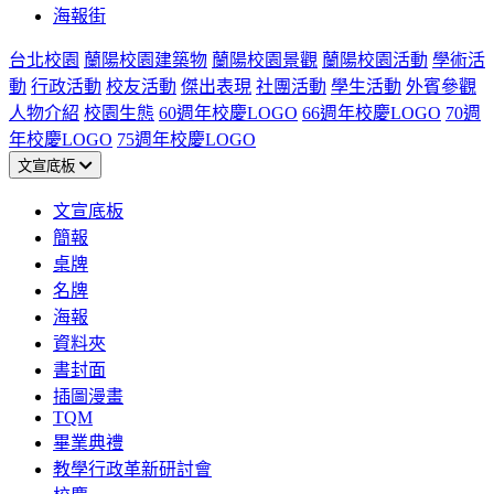
海報街
台北校園
蘭陽校園建築物
蘭陽校園景觀
蘭陽校園活動
學術活
動
行政活動
校友活動
傑出表現
社團活動
學生活動
外賓參觀
人物介紹
校園生態
60週年校慶LOGO
66週年校慶LOGO
70週
年校慶LOGO
75週年校慶LOGO
文宣底板
文宣底板
簡報
桌牌
名牌
海報
資料夾
書封面
插圖漫畫
TQM
畢業典禮
教學行政革新研討會