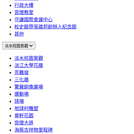
行政大樓
宮燈教室
守謙國際會議中心
校史館暨張建邦創辦人紀念館
其他
淡水校園景觀
淡水校園景觀
淡江大學花牆
克難坡
三化牆
驚聲銅像廣場
運動場
球場
地球村雕塑
覺軒花園
宮燈大道
海豚吉祥物里程碑