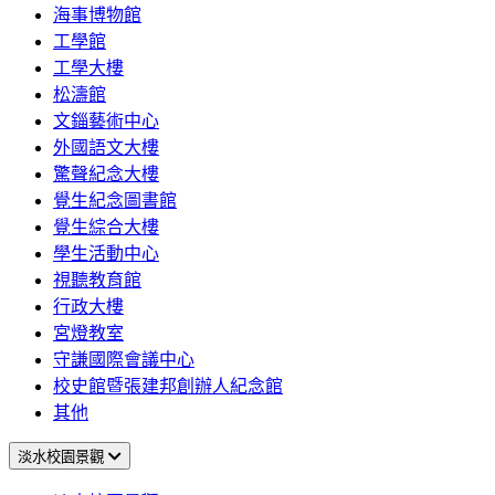
海事博物館
工學館
工學大樓
松濤館
文錙藝術中心
外國語文大樓
驚聲紀念大樓
覺生紀念圖書館
覺生綜合大樓
學生活動中心
視聽教育館
行政大樓
宮燈教室
守謙國際會議中心
校史館暨張建邦創辦人紀念館
其他
淡水校園景觀