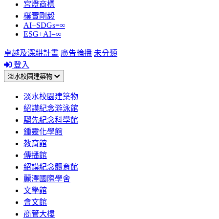
宮燈商標
樸實剛毅
AI+SDGs=∞
ESG+AI=∞
卓越及深耕計畫
廣告輪播
未分類
登入
淡水校園建築物
淡水校園建築物
紹謨紀念游泳館
騮先紀念科學館
鍾靈化學館
教育館
傳播館
紹謨紀念體育館
麗澤國際學舍
文學館
會文館
商管大樓