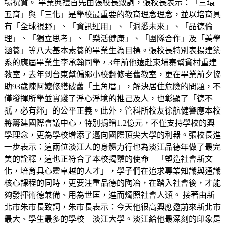
場祝賀。 畢業典禮首先由張校長致詞，張校長表示：「三環
五育」與「三化」是學校最重要的教育理念理念，並以培育具
有「全球視野」、「資訊運用」、「洞悉未來」、「品德倫
理」、「獨立思考」、「樂活健康」、「團隊合作」及「美學
涵養」等八大基本素養的畢業生為目標。張校長特別表揚建築
系的應屆畢業生李承翰同學，3年前他遠赴柬埔寨幫貧村重建
教室，去年到台東幫偏鄉小校翻修老舊教室，更在畢業前夕協
助93歲陳阿嬤修繕破舊「土角厝」，解決居住危險的問題，不
僅發揮所學並實踐了淨心淨境的推己及人，也彰顯了「德不
孤，必有鄰」的公平正義。此外，管科所校友徐航健響應本校
將籌建國際會議中心，特別捐贈1.2億元，不僅支持學校的興
學理念，更為學校增添了邁向國際頂尖大學的利器。張校長進
一步表示：這兩位淡江人的身體力行也為淡江品德年做了最完
美的詮釋，這也正符合了本校揭櫫的使命—「塑造社會新文
化，培育具心靈卓越的人才」，學子們在追求專業知識與通識
核心課程的同時，更要注重品德的陶冶，在踏入社會後，才能
夠發揮術德兼備、用為世匡，進而燭照社會人類。 接著由新
北市朱市長致詞，朱市長表示：今天他很高興應邀前來新北市
最大、學生最多的學校—淡江大學。淡江給他最深刻的印象是