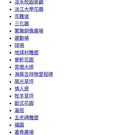
淡水校園景觀
淡江大學花牆
克難坡
三化牆
驚聲銅像廣場
運動場
球場
地球村雕塑
覺軒花園
宮燈大道
海豚吉祥物里程碑
陽光草坪
情人道
牧羊草坪
歐式花園
瀛苑
五虎碑雕塑
福園
書卷廣場