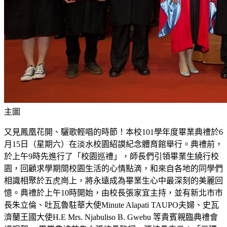
主圖
又見鳳凰花開、驪歌輕唱的時節！本校101學年度畢業典禮於6
月15日（星期六）在淡水校園紹謨紀念體育館舉行。典禮前，
於上午9時先進行了「校園巡禮」，師長們引領畢業生繞行校
園，回顧求學期間校園生活的心情點滴，和來自各地的同學們
相識相聚於五虎崗上，將永遠成為畢業生心中最深刻的美麗回
憶。典禮於上午10時開始，由校長張家宜主持，並有新北市市
長朱立倫、吐瓦魯駐華大使Minute Alapati TAUPO夫婦、史瓦
濟蘭王國大使H.E Mrs. Njabuliso B. Gwebu 等貴賓親臨典禮會