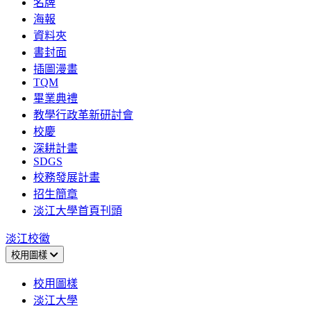
名牌
海報
資料夾
書封面
插圖漫畫
TQM
畢業典禮
教學行政革新研討會
校慶
深耕計畫
SDGS
校務發展計畫
招生簡章
淡江大學首頁刊頭
淡江校徽
校用圖樣
校用圖樣
淡江大學