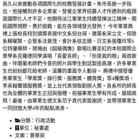
長久以來推動各項國際化的校務發展計畫。朱市長進一步指
出，他接觸到許多企業家，發覺企業界招募人才所遇到的瓶頸
是國際化人才不足，他期待淡江畢業生持續發揮淡江精神、開
拓國際視野、勇於挑戰，能在各領域發光發熱！ 今年畢業典
禮上張校長特別頒獎表揚中文系倪台瑛、建築系宋立文、保險
系賴曜賢、企管系沈景茂、會計系徐志順、日文系張瓊玲等6
位特優導師，現場由《超級偶像》歌唱比賽走紅的本校國際企
業學系克羅德同學演唱「吾愛吾師」、「你是我的眼」兩首歌
曲，伴隨著老師們今昔的照片與學生對話製造高潮，許多畢業
生也紛紛獻花給老師，溫馨的畫面令人動容。 典禮中頒發優
秀畢業生「學業獎、操行獎、服務獎、體育獎」等4種獎項，
李承翰獲頒服務獎，並上台代表領取創辦人獎。各系所的師長
也為全體的畢業生正冠與撥穗，祝福畢業生學有所成，展翅高
飛！最後，由畢業生德文系范于真代表致謝詞，並帶領畢業生
一同回憶大學4年的點點滴滴。
分類：
行政活動
單位：
秘書處
文案：
曾華英