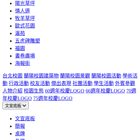
陽光草坪
情人道
牧羊草坪
歐式花園
瀛苑
五虎碑雕塑
福園
書卷廣場
海報街
台北校園
蘭陽校園建築物
蘭陽校園景觀
蘭陽校園活動
學術活
動
行政活動
校友活動
傑出表現
社團活動
學生活動
外賓參觀
人物介紹
校園生態
60週年校慶LOGO
66週年校慶LOGO
70週
年校慶LOGO
75週年校慶LOGO
文宣底板
文宣底板
簡報
桌牌