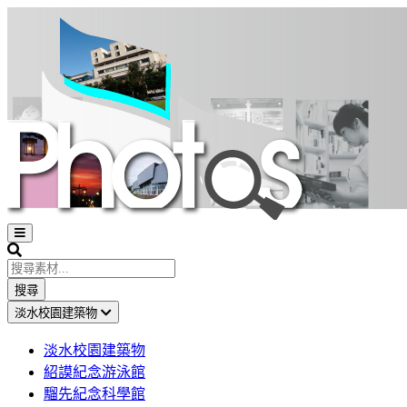
Open
sidebar
Search
搜尋
淡水校園建築物
淡水校園建築物
紹謨紀念游泳館
騮先紀念科學館