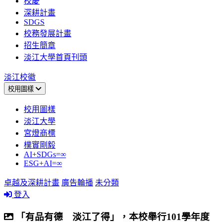
校慶
深耕計畫
SDGS
校務發展計畫
招生簡章
淡江大學首頁刊頭
淡江校徽
校用圖樣
校用圖樣
淡江大學
宮燈商標
樸實剛毅
AI+SDGs=∞
ESG+AI=∞
卓越及深耕計畫
廣告輪播
未分類
登入
「有品有德 淡江了得」，本校舉行101學年度