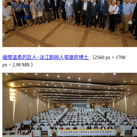
緬懷溫柔的巨人~淡江創辦人張建邦博士
（2560 px × 1708
px、2.98 MB ）