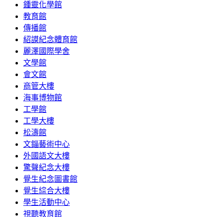
鍾靈化學館
教育館
傳播館
紹謨紀念體育館
麗澤國際學舍
文學館
會文館
商管大樓
海事博物館
工學館
工學大樓
松濤館
文錙藝術中心
外國語文大樓
驚聲紀念大樓
覺生紀念圖書館
覺生綜合大樓
學生活動中心
視聽教育館