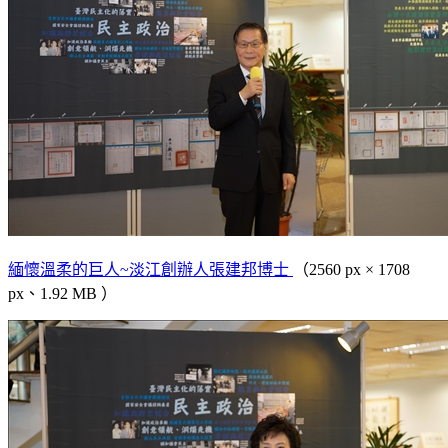
緬懷溫柔的巨人~淡江創辦人張建邦博士
（2560 px × 1708
px、1.92 MB ）