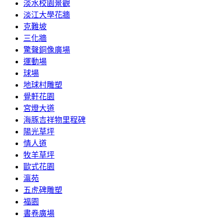
淡水校園景觀
淡江大學花牆
克難坡
三化牆
驚聲銅像廣場
運動場
球場
地球村雕塑
覺軒花園
宮燈大道
海豚吉祥物里程碑
陽光草坪
情人道
牧羊草坪
歐式花園
瀛苑
五虎碑雕塑
福園
書卷廣場