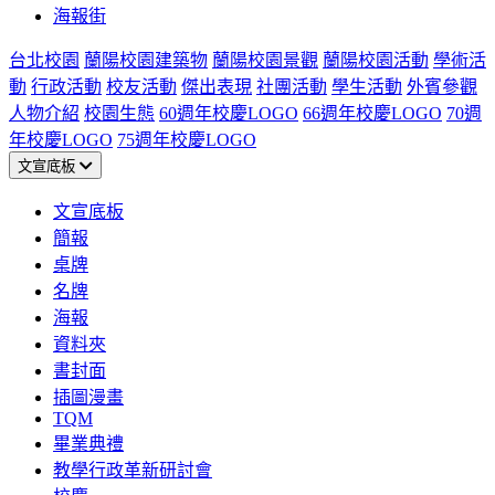
海報街
台北校園
蘭陽校園建築物
蘭陽校園景觀
蘭陽校園活動
學術活
動
行政活動
校友活動
傑出表現
社團活動
學生活動
外賓參觀
人物介紹
校園生態
60週年校慶LOGO
66週年校慶LOGO
70週
年校慶LOGO
75週年校慶LOGO
文宣底板
文宣底板
簡報
桌牌
名牌
海報
資料夾
書封面
插圖漫畫
TQM
畢業典禮
教學行政革新研討會