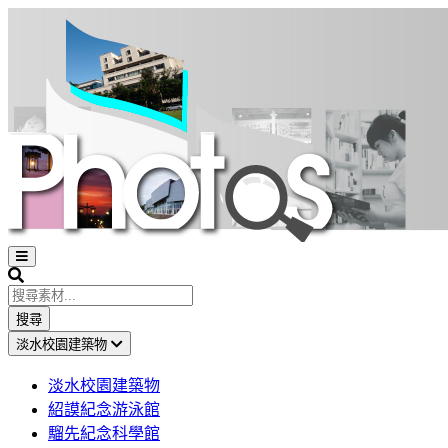
Open
sidebar
Search
搜尋
淡水校園建築物
淡水校園建築物
紹謨紀念游泳館
騮先紀念科學館