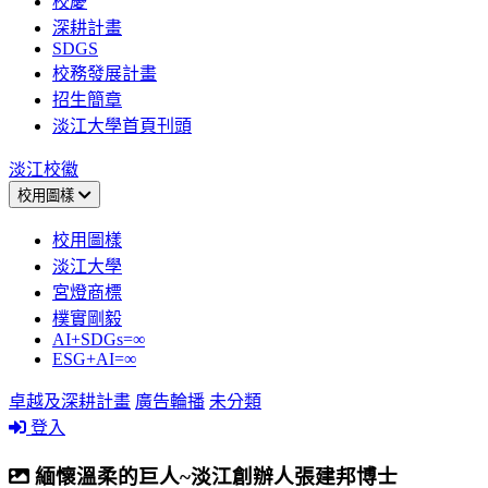
校慶
深耕計畫
SDGS
校務發展計畫
招生簡章
淡江大學首頁刊頭
淡江校徽
校用圖樣
校用圖樣
淡江大學
宮燈商標
樸實剛毅
AI+SDGs=∞
ESG+AI=∞
卓越及深耕計畫
廣告輪播
未分類
登入
緬懷溫柔的巨人~淡江創辦人張建邦博士