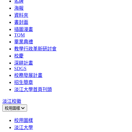
名牌
海報
資料夾
書封面
插圖漫畫
TQM
畢業典禮
教學行政革新研討會
校慶
深耕計畫
SDGS
校務發展計畫
招生簡章
淡江大學首頁刊頭
淡江校徽
校用圖樣
校用圖樣
淡江大學