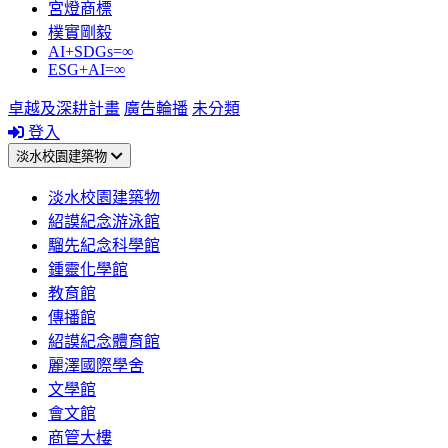
宮燈商標
樸實剛毅
AI+SDGs=∞
ESG+AI=∞
卓越及深耕計畫
廣告輪播
未分類
登入
淡水校園建築物
淡水校園建築物
紹謨紀念游泳館
騮先紀念科學館
鍾靈化學館
教育館
傳播館
紹謨紀念體育館
麗澤國際學舍
文學館
會文館
商管大樓