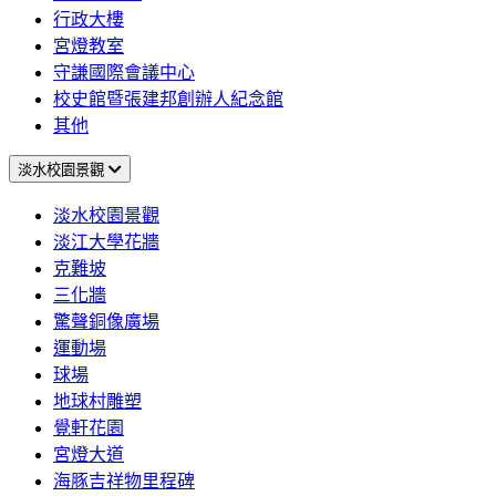
行政大樓
宮燈教室
守謙國際會議中心
校史館暨張建邦創辦人紀念館
其他
淡水校園景觀
淡水校園景觀
淡江大學花牆
克難坡
三化牆
驚聲銅像廣場
運動場
球場
地球村雕塑
覺軒花園
宮燈大道
海豚吉祥物里程碑