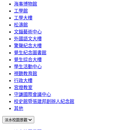
海事博物館
工學館
工學大樓
松濤館
文錙藝術中心
外國語文大樓
驚聲紀念大樓
覺生紀念圖書館
覺生綜合大樓
學生活動中心
視聽教育館
行政大樓
宮燈教室
守謙國際會議中心
校史館暨張建邦創辦人紀念館
其他
淡水校園景觀