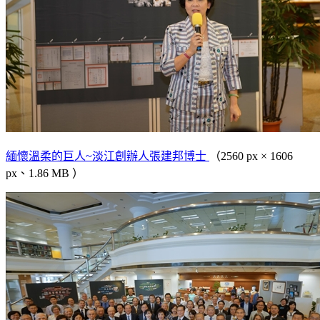
緬懷溫柔的巨人~淡江創辦人張建邦博士
（2560 px × 1606
px、1.86 MB ）