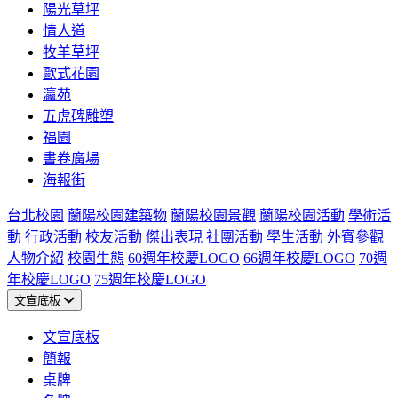
陽光草坪
情人道
牧羊草坪
歐式花園
瀛苑
五虎碑雕塑
福園
書卷廣場
海報街
台北校園
蘭陽校園建築物
蘭陽校園景觀
蘭陽校園活動
學術活
動
行政活動
校友活動
傑出表現
社團活動
學生活動
外賓參觀
人物介紹
校園生態
60週年校慶LOGO
66週年校慶LOGO
70週
年校慶LOGO
75週年校慶LOGO
文宣底板
文宣底板
簡報
桌牌