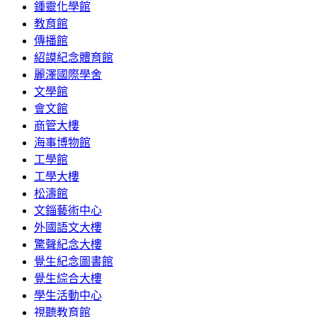
鍾靈化學館
教育館
傳播館
紹謨紀念體育館
麗澤國際學舍
文學館
會文館
商管大樓
海事博物館
工學館
工學大樓
松濤館
文錙藝術中心
外國語文大樓
驚聲紀念大樓
覺生紀念圖書館
覺生綜合大樓
學生活動中心
視聽教育館