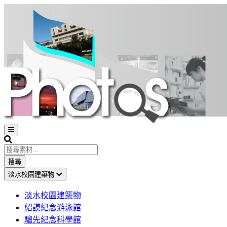
Open
sidebar
Search
搜尋
淡水校園建築物
淡水校園建築物
紹謨紀念游泳館
騮先紀念科學館