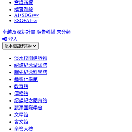
宮燈商標
樸實剛毅
AI+SDGs=∞
ESG+AI=∞
卓越及深耕計畫
廣告輪播
未分類
登入
淡水校園建築物
淡水校園建築物
紹謨紀念游泳館
騮先紀念科學館
鍾靈化學館
教育館
傳播館
紹謨紀念體育館
麗澤國際學舍
文學館
會文館
商管大樓