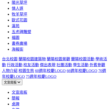
陽光草坪
情人道
牧羊草坪
歐式花園
瀛苑
五虎碑雕塑
福園
書卷廣場
海報街
台北校園
蘭陽校園建築物
蘭陽校園景觀
蘭陽校園活動
學術活
動
行政活動
校友活動
傑出表現
社團活動
學生活動
外賓參觀
人物介紹
校園生態
60週年校慶LOGO
66週年校慶LOGO
70週
年校慶LOGO
75週年校慶LOGO
文宣底板
文宣底板
簡報
桌牌