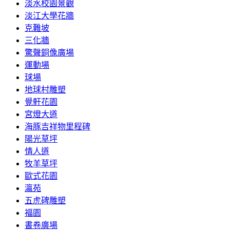
淡水校園景觀
淡江大學花牆
克難坡
三化牆
驚聲銅像廣場
運動場
球場
地球村雕塑
覺軒花園
宮燈大道
海豚吉祥物里程碑
陽光草坪
情人道
牧羊草坪
歐式花園
瀛苑
五虎碑雕塑
福園
書卷廣場