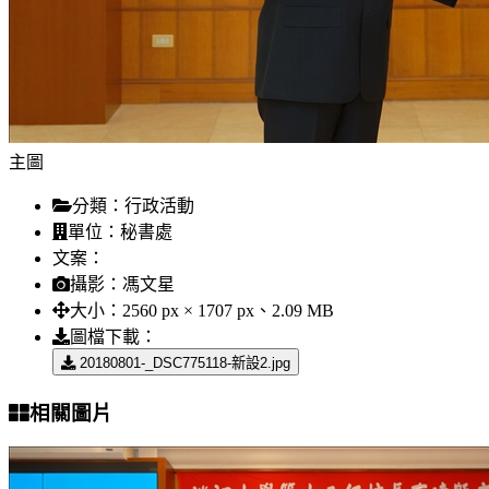
主圖
分類：
行政活動
單位：
秘書處
文案：
攝影：
馮文星
大小：
2560 px × 1707 px、2.09 MB
圖檔下載：
20180801-_DSC775118-新設2.jpg
相關圖片