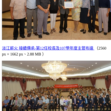
淡江薪火 接續傳承-第12任校長及107學年度主管布達
（2560
px × 1662 px、2.88 MB ）