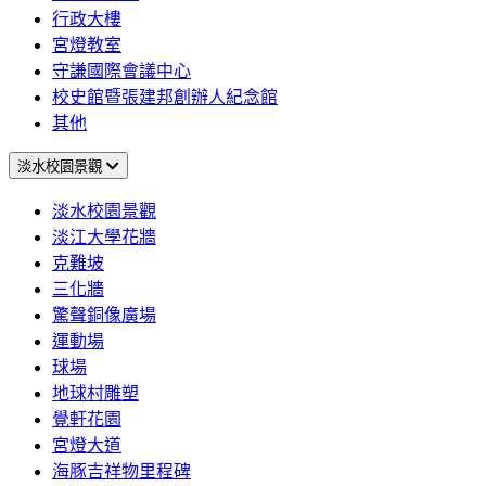
行政大樓
宮燈教室
守謙國際會議中心
校史館暨張建邦創辦人紀念館
其他
淡水校園景觀
淡水校園景觀
淡江大學花牆
克難坡
三化牆
驚聲銅像廣場
運動場
球場
地球村雕塑
覺軒花園
宮燈大道
海豚吉祥物里程碑