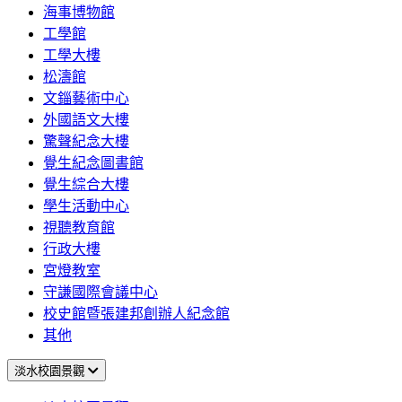
海事博物館
工學館
工學大樓
松濤館
文錙藝術中心
外國語文大樓
驚聲紀念大樓
覺生紀念圖書館
覺生綜合大樓
學生活動中心
視聽教育館
行政大樓
宮燈教室
守謙國際會議中心
校史館暨張建邦創辦人紀念館
其他
淡水校園景觀