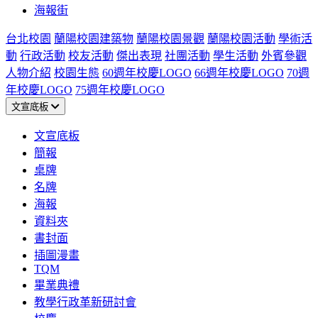
海報街
台北校園
蘭陽校園建築物
蘭陽校園景觀
蘭陽校園活動
學術活
動
行政活動
校友活動
傑出表現
社團活動
學生活動
外賓參觀
人物介紹
校園生態
60週年校慶LOGO
66週年校慶LOGO
70週
年校慶LOGO
75週年校慶LOGO
文宣底板
文宣底板
簡報
桌牌
名牌
海報
資料夾
書封面
插圖漫畫
TQM
畢業典禮
教學行政革新研討會