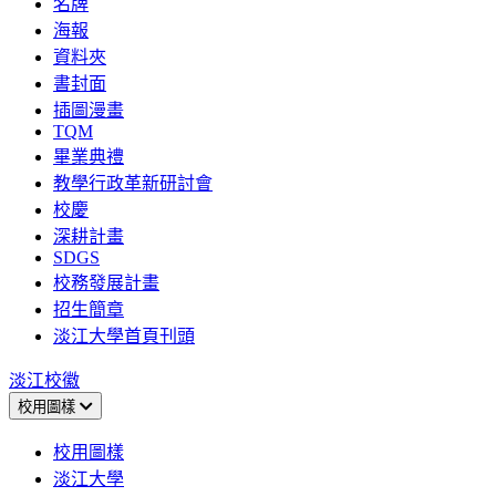
名牌
海報
資料夾
書封面
插圖漫畫
TQM
畢業典禮
教學行政革新研討會
校慶
深耕計畫
SDGS
校務發展計畫
招生簡章
淡江大學首頁刊頭
淡江校徽
校用圖樣
校用圖樣
淡江大學