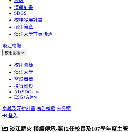
校慶
深耕計畫
SDGS
校務發展計畫
招生簡章
淡江大學首頁刊頭
淡江校徽
校用圖樣
校用圖樣
淡江大學
宮燈商標
樸實剛毅
AI+SDGs=∞
ESG+AI=∞
卓越及深耕計畫
廣告輪播
未分類
登入
淡江薪火 接續傳承-第12任校長及107學年度主管