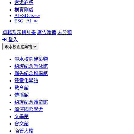
宮燈商標
樸實剛毅
AI+SDGs=∞
ESG+AI=∞
卓越及深耕計畫
廣告輪播
未分類
登入
淡水校園建築物
淡水校園建築物
紹謨紀念游泳館
騮先紀念科學館
鍾靈化學館
教育館
傳播館
紹謨紀念體育館
麗澤國際學舍
文學館
會文館
商管大樓