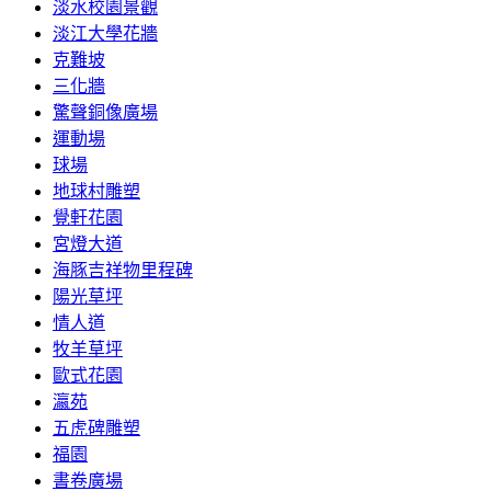
淡水校園景觀
淡江大學花牆
克難坡
三化牆
驚聲銅像廣場
運動場
球場
地球村雕塑
覺軒花園
宮燈大道
海豚吉祥物里程碑
陽光草坪
情人道
牧羊草坪
歐式花園
瀛苑
五虎碑雕塑
福園
書卷廣場