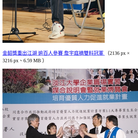
金韶獎重出江湖 逾百人參賽 詹宇庭摘雙料冠軍
（2136 px ×
3216 px、6.59 MB ）