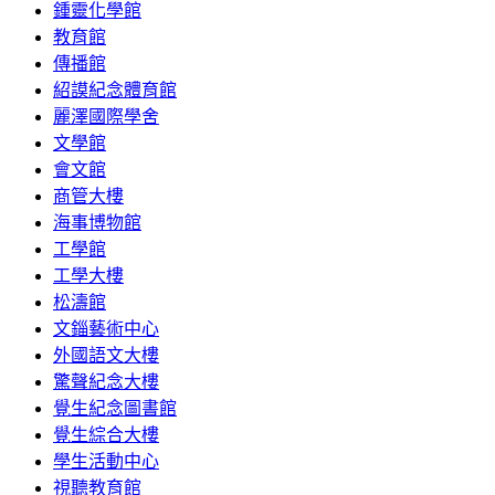
鍾靈化學館
教育館
傳播館
紹謨紀念體育館
麗澤國際學舍
文學館
會文館
商管大樓
海事博物館
工學館
工學大樓
松濤館
文錙藝術中心
外國語文大樓
驚聲紀念大樓
覺生紀念圖書館
覺生綜合大樓
學生活動中心
視聽教育館