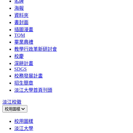
名牌
海報
資料夾
書封面
插圖漫畫
TQM
畢業典禮
教學行政革新研討會
校慶
深耕計畫
SDGS
校務發展計畫
招生簡章
淡江大學首頁刊頭
淡江校徽
校用圖樣
校用圖樣
淡江大學