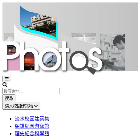
Open
sidebar
Search
搜尋
淡水校園建築物
淡水校園建築物
紹謨紀念游泳館
騮先紀念科學館