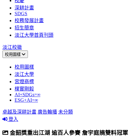
校慶
深耕計畫
SDGS
校務發展計畫
招生簡章
淡江大學首頁刊頭
淡江校徽
校用圖樣
校用圖樣
淡江大學
宮燈商標
樸實剛毅
AI+SDGs=∞
ESG+AI=∞
卓越及深耕計畫
廣告輪播
未分類
登入
金韶獎重出江湖 逾百人參賽 詹宇庭摘雙料冠軍