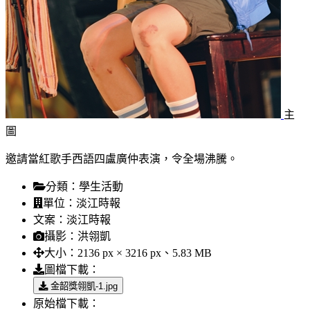
主
圖
邀請當紅歌手西語四盧廣仲表演，令全場沸騰。
分類：
學生活動
單位：
淡江時報
文案：
淡江時報
攝影：
洪翎凱
大小：
2136 px × 3216 px、5.83 MB
圖檔下載：
金韶獎翎凱-1.jpg
原始檔下載：