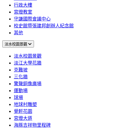
行政大樓
宮燈教室
守謙國際會議中心
校史館暨張建邦創辦人紀念館
其他
淡水校園景觀
淡水校園景觀
淡江大學花牆
克難坡
三化牆
驚聲銅像廣場
運動場
球場
地球村雕塑
覺軒花園
宮燈大道
海豚吉祥物里程碑