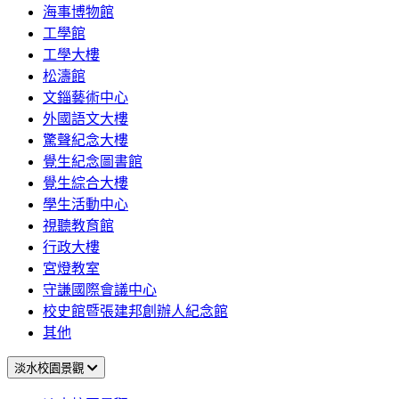
海事博物館
工學館
工學大樓
松濤館
文錙藝術中心
外國語文大樓
驚聲紀念大樓
覺生紀念圖書館
覺生綜合大樓
學生活動中心
視聽教育館
行政大樓
宮燈教室
守謙國際會議中心
校史館暨張建邦創辦人紀念館
其他
淡水校園景觀