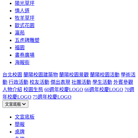
陽光草坪
情人道
牧羊草坪
歐式花園
瀛苑
五虎碑雕塑
福園
書卷廣場
海報街
台北校園
蘭陽校園建築物
蘭陽校園景觀
蘭陽校園活動
學術活
動
行政活動
校友活動
傑出表現
社團活動
學生活動
外賓參觀
人物介紹
校園生態
60週年校慶LOGO
66週年校慶LOGO
70週
年校慶LOGO
75週年校慶LOGO
文宣底板
文宣底板
簡報
桌牌