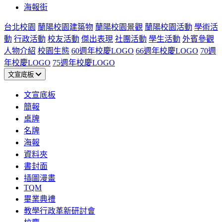
海報街
台北校園
蘭陽校園建築物
蘭陽校園景觀
蘭陽校園活動
學術活
動
行政活動
校友活動
傑出表現
社團活動
學生活動
外賓參觀
人物介紹
校園生態
60週年校慶LOGO
66週年校慶LOGO
70週
年校慶LOGO
75週年校慶LOGO
文宣底板
文宣底板
簡報
桌牌
名牌
海報
資料夾
書封面
插圖漫畫
TQM
畢業典禮
教學行政革新研討會