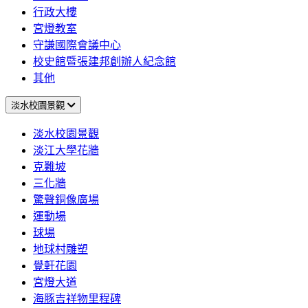
行政大樓
宮燈教室
守謙國際會議中心
校史館暨張建邦創辦人紀念館
其他
淡水校園景觀
淡水校園景觀
淡江大學花牆
克難坡
三化牆
驚聲銅像廣場
運動場
球場
地球村雕塑
覺軒花園
宮燈大道
海豚吉祥物里程碑