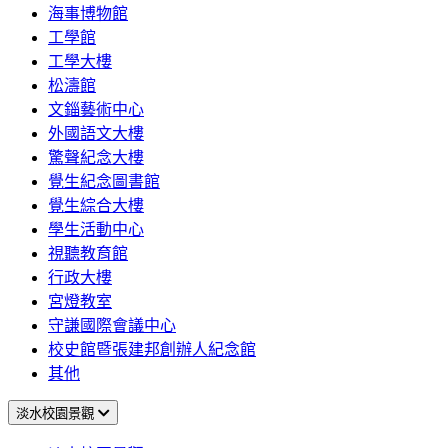
海事博物館
工學館
工學大樓
松濤館
文錙藝術中心
外國語文大樓
驚聲紀念大樓
覺生紀念圖書館
覺生綜合大樓
學生活動中心
視聽教育館
行政大樓
宮燈教室
守謙國際會議中心
校史館暨張建邦創辦人紀念館
其他
淡水校園景觀