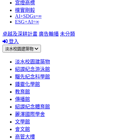
宮燈商標
樸實剛毅
AI+SDGs=∞
ESG+AI=∞
卓越及深耕計畫
廣告輪播
未分類
登入
淡水校園建築物
淡水校園建築物
紹謨紀念游泳館
騮先紀念科學館
鍾靈化學館
教育館
傳播館
紹謨紀念體育館
麗澤國際學舍
文學館
會文館
商管大樓