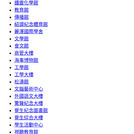
鍾靈化學館
教育館
傳播館
紹謨紀念體育館
麗澤國際學舍
文學館
會文館
商管大樓
海事博物館
工學館
工學大樓
松濤館
文錙藝術中心
外國語文大樓
驚聲紀念大樓
覺生紀念圖書館
覺生綜合大樓
學生活動中心
視聽教育館