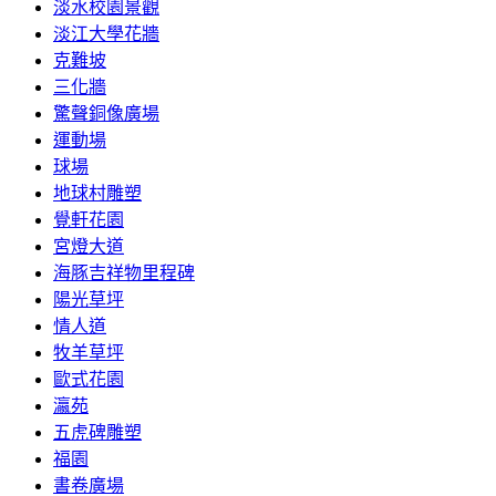
淡水校園景觀
淡江大學花牆
克難坡
三化牆
驚聲銅像廣場
運動場
球場
地球村雕塑
覺軒花園
宮燈大道
海豚吉祥物里程碑
陽光草坪
情人道
牧羊草坪
歐式花園
瀛苑
五虎碑雕塑
福園
書卷廣場