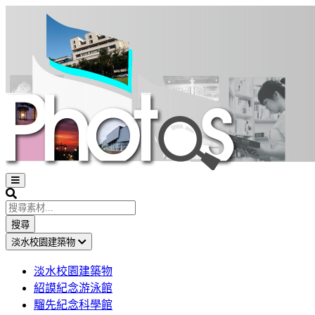
Open
sidebar
Search
搜尋
淡水校園建築物
淡水校園建築物
紹謨紀念游泳館
騮先紀念科學館