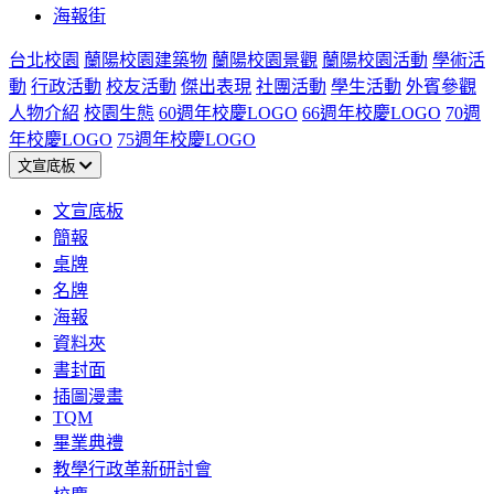
海報街
台北校園
蘭陽校園建築物
蘭陽校園景觀
蘭陽校園活動
學術活
動
行政活動
校友活動
傑出表現
社團活動
學生活動
外賓參觀
人物介紹
校園生態
60週年校慶LOGO
66週年校慶LOGO
70週
年校慶LOGO
75週年校慶LOGO
文宣底板
文宣底板
簡報
桌牌
名牌
海報
資料夾
書封面
插圖漫畫
TQM
畢業典禮
教學行政革新研討會