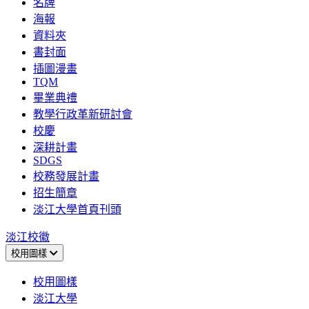
名牌
海報
資料夾
書封面
插圖漫畫
TQM
畢業典禮
教學行政革新研討會
校慶
深耕計畫
SDGS
校務發展計畫
招生簡章
淡江大學首頁刊頭
淡江校徽
校用圖樣
校用圖樣
淡江大學