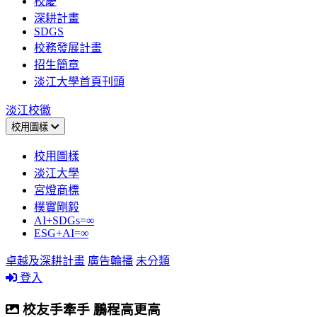
校慶
深耕計畫
SDGS
校務發展計畫
招生簡章
淡江大學首頁刊頭
淡江校徽
校用圖樣
校用圖樣
淡江大學
宮燈商標
樸實剛毅
AI+SDGs=∞
ESG+AI=∞
卓越及深耕計畫
廣告輪播
未分類
登入
校友手牽手 鵬程高更高