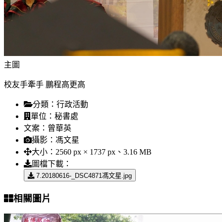
主圖
校友手牽手 鵬程高更高
分類：
行政活動
單位：
秘書處
文案：
曾華英
攝影：
馮文星
大小：
2560 px × 1737 px、3.16 MB
圖檔下載：
7.20180616-_DSC4871馮文星.jpg
相關圖片