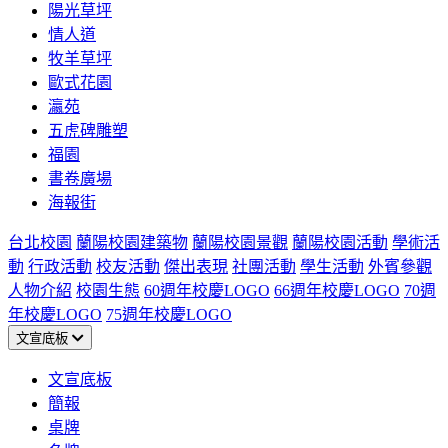
陽光草坪
情人道
牧羊草坪
歐式花園
瀛苑
五虎碑雕塑
福園
書卷廣場
海報街
台北校園
蘭陽校園建築物
蘭陽校園景觀
蘭陽校園活動
學術活
動
行政活動
校友活動
傑出表現
社團活動
學生活動
外賓參觀
人物介紹
校園生態
60週年校慶LOGO
66週年校慶LOGO
70週
年校慶LOGO
75週年校慶LOGO
文宣底板
文宣底板
簡報
桌牌