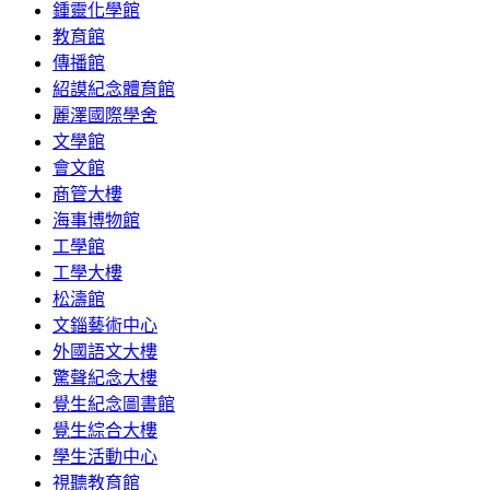
鍾靈化學館
教育館
傳播館
紹謨紀念體育館
麗澤國際學舍
文學館
會文館
商管大樓
海事博物館
工學館
工學大樓
松濤館
文錙藝術中心
外國語文大樓
驚聲紀念大樓
覺生紀念圖書館
覺生綜合大樓
學生活動中心
視聽教育館