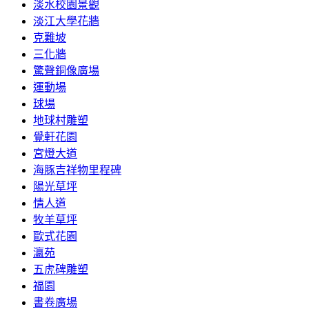
淡水校園景觀
淡江大學花牆
克難坡
三化牆
驚聲銅像廣場
運動場
球場
地球村雕塑
覺軒花園
宮燈大道
海豚吉祥物里程碑
陽光草坪
情人道
牧羊草坪
歐式花園
瀛苑
五虎碑雕塑
福園
書卷廣場