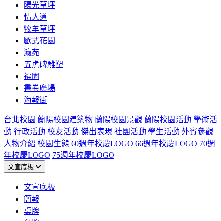
陽光草坪
情人道
牧羊草坪
歐式花園
瀛苑
五虎碑雕塑
福園
書卷廣場
海報街
台北校園
蘭陽校園建築物
蘭陽校園景觀
蘭陽校園活動
學術活
動
行政活動
校友活動
傑出表現
社團活動
學生活動
外賓參觀
人物介紹
校園生態
60週年校慶LOGO
66週年校慶LOGO
70週
年校慶LOGO
75週年校慶LOGO
文宣底板
文宣底板
簡報
桌牌