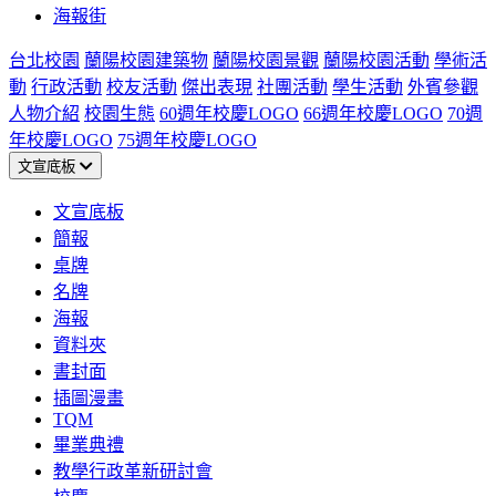
海報街
台北校園
蘭陽校園建築物
蘭陽校園景觀
蘭陽校園活動
學術活
動
行政活動
校友活動
傑出表現
社團活動
學生活動
外賓參觀
人物介紹
校園生態
60週年校慶LOGO
66週年校慶LOGO
70週
年校慶LOGO
75週年校慶LOGO
文宣底板
文宣底板
簡報
桌牌
名牌
海報
資料夾
書封面
插圖漫畫
TQM
畢業典禮
教學行政革新研討會