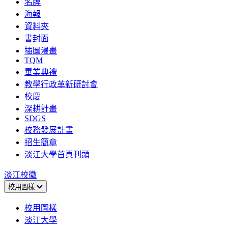
名牌
海報
資料夾
書封面
插圖漫畫
TQM
畢業典禮
教學行政革新研討會
校慶
深耕計畫
SDGS
校務發展計畫
招生簡章
淡江大學首頁刊頭
淡江校徽
校用圖樣
校用圖樣
淡江大學