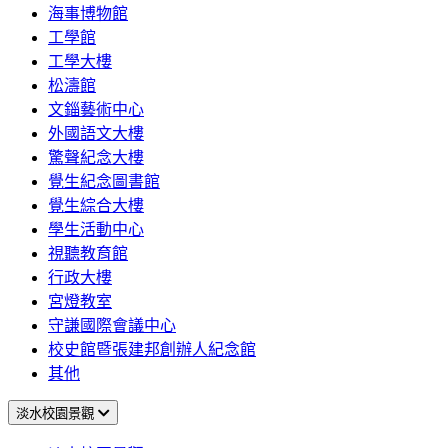
海事博物館
工學館
工學大樓
松濤館
文錙藝術中心
外國語文大樓
驚聲紀念大樓
覺生紀念圖書館
覺生綜合大樓
學生活動中心
視聽教育館
行政大樓
宮燈教室
守謙國際會議中心
校史館暨張建邦創辦人紀念館
其他
淡水校園景觀