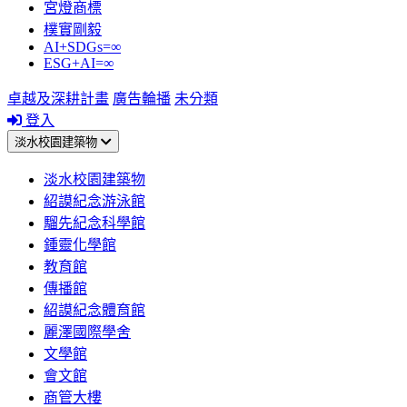
宮燈商標
樸實剛毅
AI+SDGs=∞
ESG+AI=∞
卓越及深耕計畫
廣告輪播
未分類
登入
淡水校園建築物
淡水校園建築物
紹謨紀念游泳館
騮先紀念科學館
鍾靈化學館
教育館
傳播館
紹謨紀念體育館
麗澤國際學舍
文學館
會文館
商管大樓