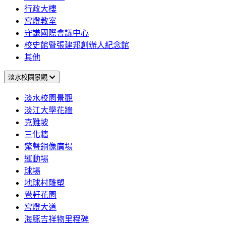
行政大樓
宮燈教室
守謙國際會議中心
校史館暨張建邦創辦人紀念館
其他
淡水校園景觀
淡水校園景觀
淡江大學花牆
克難坡
三化牆
驚聲銅像廣場
運動場
球場
地球村雕塑
覺軒花園
宮燈大道
海豚吉祥物里程碑