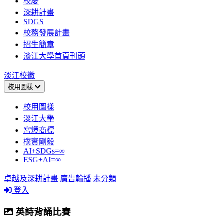
校慶
深耕計畫
SDGS
校務發展計畫
招生簡章
淡江大學首頁刊頭
淡江校徽
校用圖樣
校用圖樣
淡江大學
宮燈商標
樸實剛毅
AI+SDGs=∞
ESG+AI=∞
卓越及深耕計畫
廣告輪播
未分類
登入
英詩背誦比賽