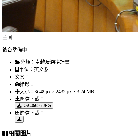
主圖
後台準備中
分類：
卓越及深耕計畫
單位：
英文系
文案：
攝影：
大小：
3648 px × 2432 px、3.24 MB
圖檔下載：
DSC05636.JPG
原始檔下載：
相關圖片