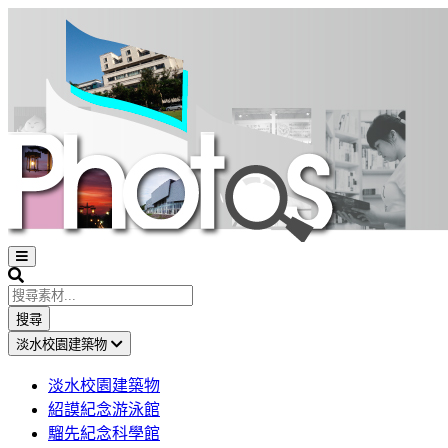
Open
sidebar
Search
搜尋
淡水校園建築物
淡水校園建築物
紹謨紀念游泳館
騮先紀念科學館