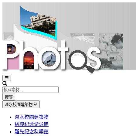
Open
sidebar
Search
搜尋
淡水校園建築物
淡水校園建築物
紹謨紀念游泳館
騮先紀念科學館