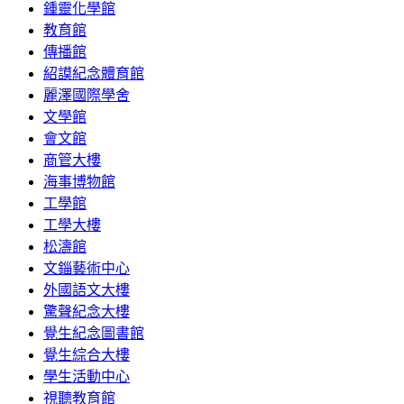
鍾靈化學館
教育館
傳播館
紹謨紀念體育館
麗澤國際學舍
文學館
會文館
商管大樓
海事博物館
工學館
工學大樓
松濤館
文錙藝術中心
外國語文大樓
驚聲紀念大樓
覺生紀念圖書館
覺生綜合大樓
學生活動中心
視聽教育館