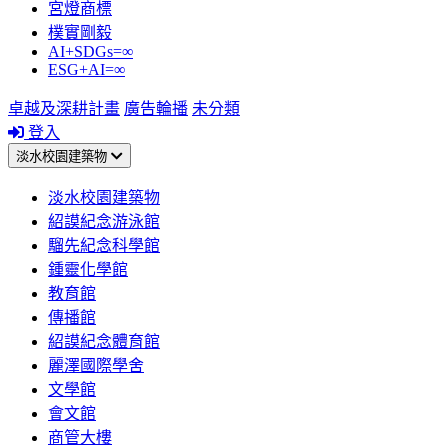
宮燈商標
樸實剛毅
AI+SDGs=∞
ESG+AI=∞
卓越及深耕計畫
廣告輪播
未分類
登入
淡水校園建築物
淡水校園建築物
紹謨紀念游泳館
騮先紀念科學館
鍾靈化學館
教育館
傳播館
紹謨紀念體育館
麗澤國際學舍
文學館
會文館
商管大樓