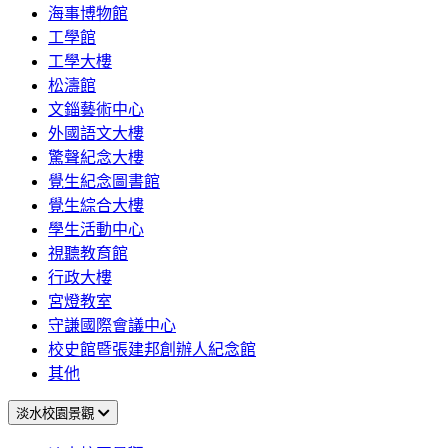
海事博物館
工學館
工學大樓
松濤館
文錙藝術中心
外國語文大樓
驚聲紀念大樓
覺生紀念圖書館
覺生綜合大樓
學生活動中心
視聽教育館
行政大樓
宮燈教室
守謙國際會議中心
校史館暨張建邦創辦人紀念館
其他
淡水校園景觀