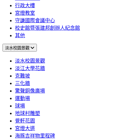
行政大樓
宮燈教室
守謙國際會議中心
校史館暨張建邦創辦人紀念館
其他
淡水校園景觀
淡水校園景觀
淡江大學花牆
克難坡
三化牆
驚聲銅像廣場
運動場
球場
地球村雕塑
覺軒花園
宮燈大道
海豚吉祥物里程碑