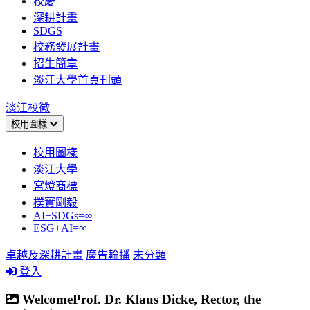
校慶
深耕計畫
SDGS
校務發展計畫
招生簡章
淡江大學首頁刊頭
淡江校徽
校用圖樣
校用圖樣
淡江大學
宮燈商標
樸實剛毅
AI+SDGs=∞
ESG+AI=∞
卓越及深耕計畫
廣告輪播
未分類
登入
WelcomeProf. Dr. Klaus Dicke, Rector, the