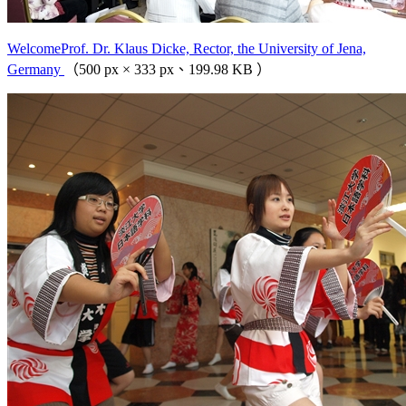
WelcomeProf. Dr. Klaus Dicke, Rector, the University of Jena,
Germany
（500 px × 333 px、199.98 KB ）