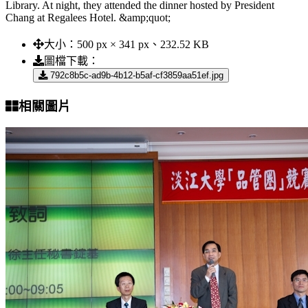
Library. At night, they attended the dinner hosted by President
Chang at Regalees Hotel. &amp;quot;
大小：
500 px × 341 px、232.52 KB
圖檔下載：
792c8b5c-ad9b-4b12-b5af-cf3859aa51ef.jpg
相關圖片