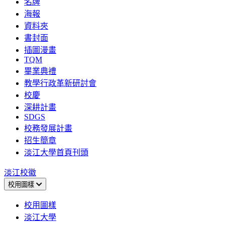
名牌
海報
資料夾
書封面
插圖漫畫
TQM
畢業典禮
教學行政革新研討會
校慶
深耕計畫
SDGS
校務發展計畫
招生簡章
淡江大學首頁刊頭
淡江校徽
校用圖樣
校用圖樣
淡江大學