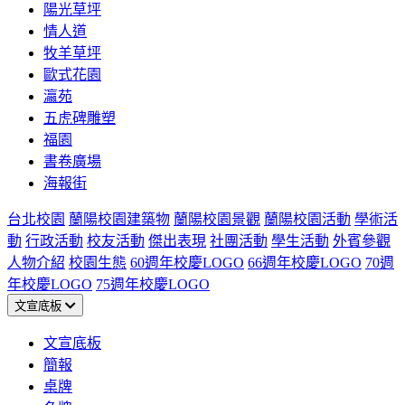
陽光草坪
情人道
牧羊草坪
歐式花園
瀛苑
五虎碑雕塑
福園
書卷廣場
海報街
台北校園
蘭陽校園建築物
蘭陽校園景觀
蘭陽校園活動
學術活
動
行政活動
校友活動
傑出表現
社團活動
學生活動
外賓參觀
人物介紹
校園生態
60週年校慶LOGO
66週年校慶LOGO
70週
年校慶LOGO
75週年校慶LOGO
文宣底板
文宣底板
簡報
桌牌