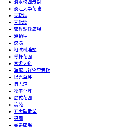
淡水校園景觀
淡江大學花牆
克難坡
三化牆
驚聲銅像廣場
運動場
球場
地球村雕塑
覺軒花園
宮燈大道
海豚吉祥物里程碑
陽光草坪
情人道
牧羊草坪
歐式花園
瀛苑
五虎碑雕塑
福園
書卷廣場