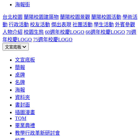
海報街
台北校園
蘭陽校園建築物
蘭陽校園景觀
蘭陽校園活動
學術活
動
行政活動
校友活動
傑出表現
社團活動
學生活動
外賓參觀
人物介紹
校園生態
60週年校慶LOGO
66週年校慶LOGO
70週
年校慶LOGO
75週年校慶LOGO
文宣底板
文宣底板
簡報
桌牌
名牌
海報
資料夾
書封面
插圖漫畫
TQM
畢業典禮
教學行政革新研討會