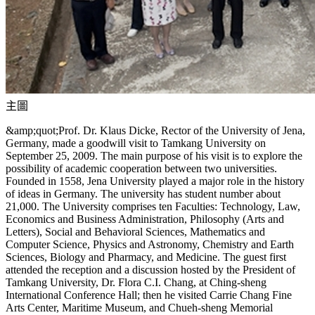
主圖
&amp;quot;Prof. Dr. Klaus Dicke, Rector of the University of Jena,
Germany, made a goodwill visit to Tamkang University on
September 25, 2009. The main purpose of his visit is to explore the
possibility of academic cooperation between two universities.
Founded in 1558, Jena University played a major role in the history
of ideas in Germany. The university has student number about
21,000. The University comprises ten Faculties: Technology, Law,
Economics and Business Administration, Philosophy (Arts and
Letters), Social and Behavioral Sciences, Mathematics and
Computer Science, Physics and Astronomy, Chemistry and Earth
Sciences, Biology and Pharmacy, and Medicine. The guest first
attended the reception and a discussion hosted by the President of
Tamkang University, Dr. Flora C.I. Chang, at Ching-sheng
International Conference Hall; then he visited Carrie Chang Fine
Arts Center, Maritime Museum, and Chueh-sheng Memorial