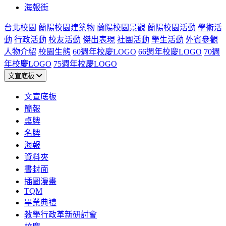
海報街
台北校園
蘭陽校園建築物
蘭陽校園景觀
蘭陽校園活動
學術活
動
行政活動
校友活動
傑出表現
社團活動
學生活動
外賓參觀
人物介紹
校園生態
60週年校慶LOGO
66週年校慶LOGO
70週
年校慶LOGO
75週年校慶LOGO
文宣底板
文宣底板
簡報
桌牌
名牌
海報
資料夾
書封面
插圖漫畫
TQM
畢業典禮
教學行政革新研討會