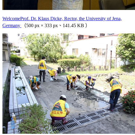
WelcomeProf. Dr. Klaus Dicke, Rector, the University of Jena,
Germany
（500 px × 333 px、141.45 KB ）