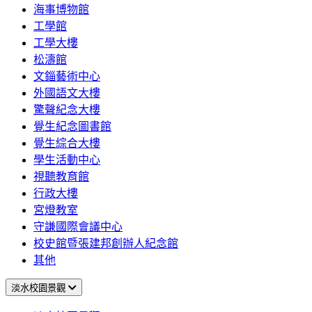
海事博物館
工學館
工學大樓
松濤館
文錙藝術中心
外國語文大樓
驚聲紀念大樓
覺生紀念圖書館
覺生綜合大樓
學生活動中心
視聽教育館
行政大樓
宮燈教室
守謙國際會議中心
校史館暨張建邦創辦人紀念館
其他
淡水校園景觀