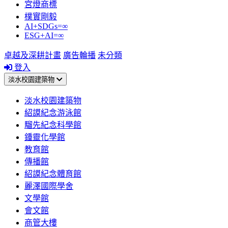
宮燈商標
樸實剛毅
AI+SDGs=∞
ESG+AI=∞
卓越及深耕計畫
廣告輪播
未分類
登入
淡水校園建築物
淡水校園建築物
紹謨紀念游泳館
騮先紀念科學館
鍾靈化學館
教育館
傳播館
紹謨紀念體育館
麗澤國際學舍
文學館
會文館
商管大樓