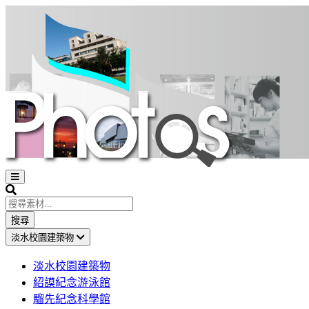
Open
sidebar
Search
搜尋
淡水校園建築物
淡水校園建築物
紹謨紀念游泳館
騮先紀念科學館