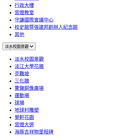
行政大樓
宮燈教室
守謙國際會議中心
校史館暨張建邦創辦人紀念館
其他
淡水校園景觀
淡水校園景觀
淡江大學花牆
克難坡
三化牆
驚聲銅像廣場
運動場
球場
地球村雕塑
覺軒花園
宮燈大道
海豚吉祥物里程碑