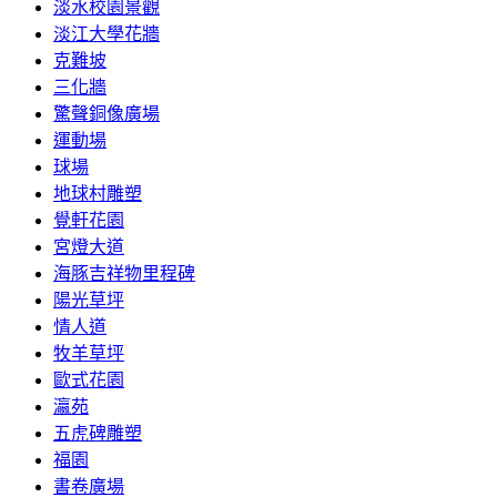
淡水校園景觀
淡江大學花牆
克難坡
三化牆
驚聲銅像廣場
運動場
球場
地球村雕塑
覺軒花園
宮燈大道
海豚吉祥物里程碑
陽光草坪
情人道
牧羊草坪
歐式花園
瀛苑
五虎碑雕塑
福園
書卷廣場