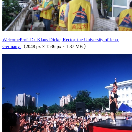
WelcomeProf. Dr. Klaus Dicke, Rector, the University of Jena,
Germany
（2048 px × 1536 px、1.37 MB ）