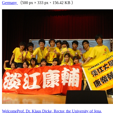
Germany
（500 px × 333 px、156.42 KB ）
WelcomeProf. Dr. Klaus Dicke, Rector, the University of Jena,