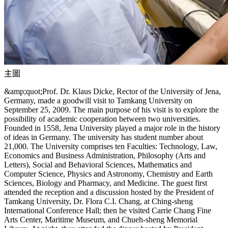
主圖
&amp;quot;Prof. Dr. Klaus Dicke, Rector of the University of Jena,
Germany, made a goodwill visit to Tamkang University on
September 25, 2009. The main purpose of his visit is to explore the
possibility of academic cooperation between two universities.
Founded in 1558, Jena University played a major role in the history
of ideas in Germany. The university has student number about
21,000. The University comprises ten Faculties: Technology, Law,
Economics and Business Administration, Philosophy (Arts and
Letters), Social and Behavioral Sciences, Mathematics and
Computer Science, Physics and Astronomy, Chemistry and Earth
Sciences, Biology and Pharmacy, and Medicine. The guest first
attended the reception and a discussion hosted by the President of
Tamkang University, Dr. Flora C.I. Chang, at Ching-sheng
International Conference Hall; then he visited Carrie Chang Fine
Arts Center, Maritime Museum, and Chueh-sheng Memorial