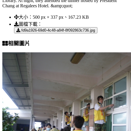
Library. At night, they attended the dinner hosted by President
Chang at Regalees Hotel. &amp;quot;
大小：
500 px × 337 px、167.23 KB
圖檔下載：
fd9a1926-69d0-4c48-a84f-8f092863c736.jpg
相關圖片