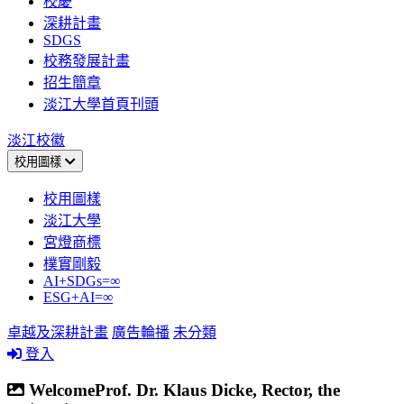
校慶
深耕計畫
SDGS
校務發展計畫
招生簡章
淡江大學首頁刊頭
淡江校徽
校用圖樣
校用圖樣
淡江大學
宮燈商標
樸實剛毅
AI+SDGs=∞
ESG+AI=∞
卓越及深耕計畫
廣告輪播
未分類
登入
WelcomeProf. Dr. Klaus Dicke, Rector, the