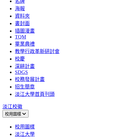
名牌
海報
資料夾
書封面
插圖漫畫
TQM
畢業典禮
教學行政革新研討會
校慶
深耕計畫
SDGS
校務發展計畫
招生簡章
淡江大學首頁刊頭
淡江校徽
校用圖樣
校用圖樣
淡江大學