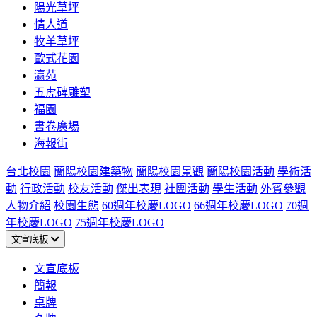
陽光草坪
情人道
牧羊草坪
歐式花園
瀛苑
五虎碑雕塑
福園
書卷廣場
海報街
台北校園
蘭陽校園建築物
蘭陽校園景觀
蘭陽校園活動
學術活
動
行政活動
校友活動
傑出表現
社團活動
學生活動
外賓參觀
人物介紹
校園生態
60週年校慶LOGO
66週年校慶LOGO
70週
年校慶LOGO
75週年校慶LOGO
文宣底板
文宣底板
簡報
桌牌