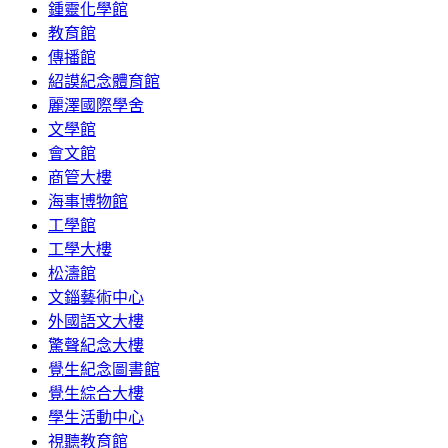
鍾靈化學館
教育館
傳播館
紹謨紀念體育館
麗澤國際學舍
文學館
會文館
商管大樓
海事博物館
工學館
工學大樓
松濤館
文錙藝術中心
外國語文大樓
驚聲紀念大樓
覺生紀念圖書館
覺生綜合大樓
學生活動中心
視聽教育館