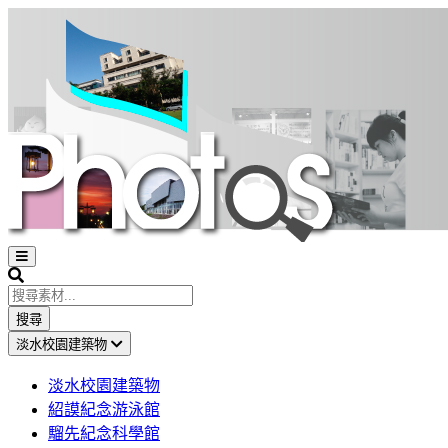
Open
sidebar
Search
搜尋
淡水校園建築物
淡水校園建築物
紹謨紀念游泳館
騮先紀念科學館