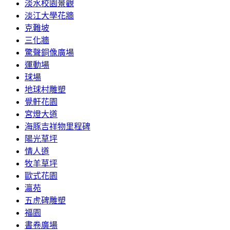
淡水校園景觀
淡江大學花牆
克難坡
三化牆
驚聲銅像廣場
運動場
球場
地球村雕塑
覺軒花園
宮燈大道
海豚吉祥物里程碑
陽光草坪
情人道
牧羊草坪
歐式花園
瀛苑
五虎碑雕塑
福園
書卷廣場