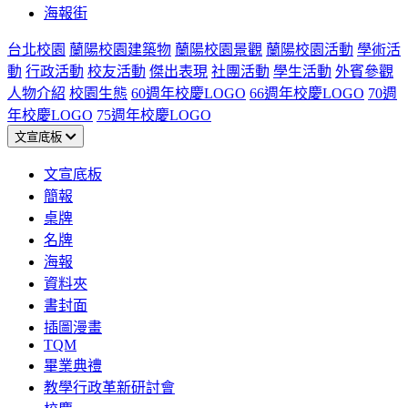
海報街
台北校園
蘭陽校園建築物
蘭陽校園景觀
蘭陽校園活動
學術活
動
行政活動
校友活動
傑出表現
社團活動
學生活動
外賓參觀
人物介紹
校園生態
60週年校慶LOGO
66週年校慶LOGO
70週
年校慶LOGO
75週年校慶LOGO
文宣底板
文宣底板
簡報
桌牌
名牌
海報
資料夾
書封面
插圖漫畫
TQM
畢業典禮
教學行政革新研討會