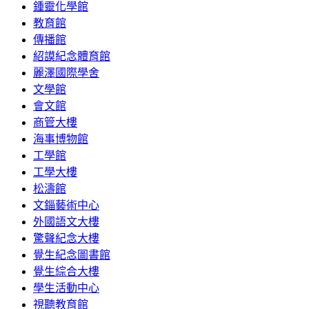
鍾靈化學館
教育館
傳播館
紹謨紀念體育館
麗澤國際學舍
文學館
會文館
商管大樓
海事博物館
工學館
工學大樓
松濤館
文錙藝術中心
外國語文大樓
驚聲紀念大樓
覺生紀念圖書館
覺生綜合大樓
學生活動中心
視聽教育館