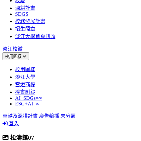
校慶
深耕計畫
SDGS
校務發展計畫
招生簡章
淡江大學首頁刊頭
淡江校徽
校用圖樣
校用圖樣
淡江大學
宮燈商標
樸實剛毅
AI+SDGs=∞
ESG+AI=∞
卓越及深耕計畫
廣告輪播
未分類
登入
松濤館07