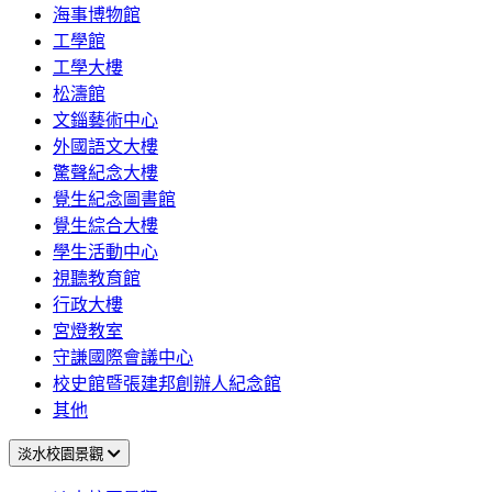
海事博物館
工學館
工學大樓
松濤館
文錙藝術中心
外國語文大樓
驚聲紀念大樓
覺生紀念圖書館
覺生綜合大樓
學生活動中心
視聽教育館
行政大樓
宮燈教室
守謙國際會議中心
校史館暨張建邦創辦人紀念館
其他
淡水校園景觀