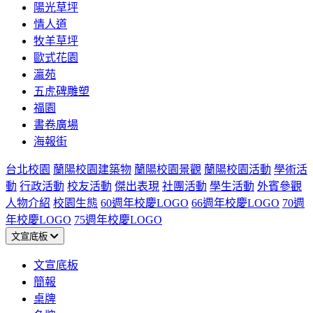
陽光草坪
情人道
牧羊草坪
歐式花園
瀛苑
五虎碑雕塑
福園
書卷廣場
海報街
台北校園
蘭陽校園建築物
蘭陽校園景觀
蘭陽校園活動
學術活
動
行政活動
校友活動
傑出表現
社團活動
學生活動
外賓參觀
人物介紹
校園生態
60週年校慶LOGO
66週年校慶LOGO
70週
年校慶LOGO
75週年校慶LOGO
文宣底板
文宣底板
簡報
桌牌