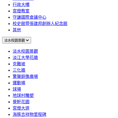
行政大樓
宮燈教室
守謙國際會議中心
校史館暨張建邦創辦人紀念館
其他
淡水校園景觀
淡水校園景觀
淡江大學花牆
克難坡
三化牆
驚聲銅像廣場
運動場
球場
地球村雕塑
覺軒花園
宮燈大道
海豚吉祥物里程碑