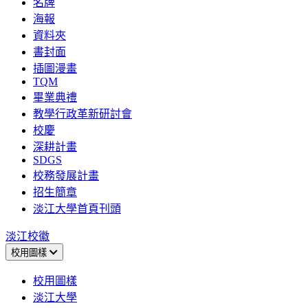
名牌
海報
資料夾
書封面
插圖漫畫
TQM
畢業典禮
教學行政革新研討會
校慶
深耕計畫
SDGS
校務發展計畫
招生簡章
淡江大學首頁刊頭
淡江校徽
校用圖樣
校用圖樣
淡江大學