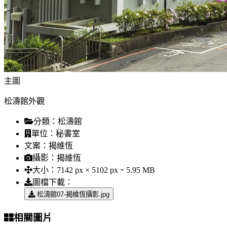
主圖
松濤館外觀
分類：
松濤館
單位：
秘書室
文案：
揭維恆
攝影：
揭維恆
大小：
7142 px × 5102 px、5.95 MB
圖檔下載：
松濤館07-揭維恆攝影.jpg
相關圖片