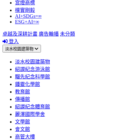
宮燈商標
樸實剛毅
AI+SDGs=∞
ESG+AI=∞
卓越及深耕計畫
廣告輪播
未分類
登入
淡水校園建築物
淡水校園建築物
紹謨紀念游泳館
騮先紀念科學館
鍾靈化學館
教育館
傳播館
紹謨紀念體育館
麗澤國際學舍
文學館
會文館
商管大樓