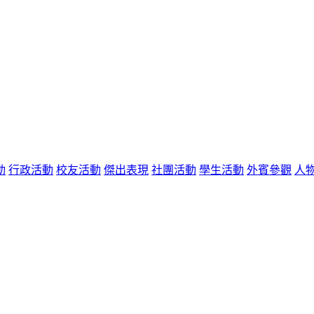
動
行政活動
校友活動
傑出表現
社團活動
學生活動
外賓參觀
人