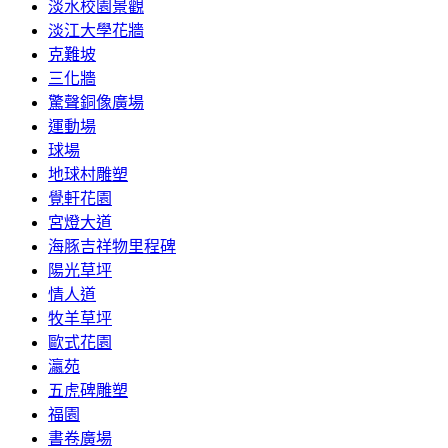
淡水校園景觀
淡江大學花牆
克難坡
三化牆
驚聲銅像廣場
運動場
球場
地球村雕塑
覺軒花園
宮燈大道
海豚吉祥物里程碑
陽光草坪
情人道
牧羊草坪
歐式花園
瀛苑
五虎碑雕塑
福園
書卷廣場