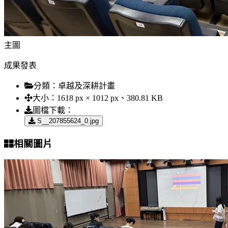
主圖
成果發表
分類：
卓越及深耕計畫
大小：
1618 px × 1012 px、380.81 KB
圖檔下載：
S__207855624_0.jpg
相關圖片