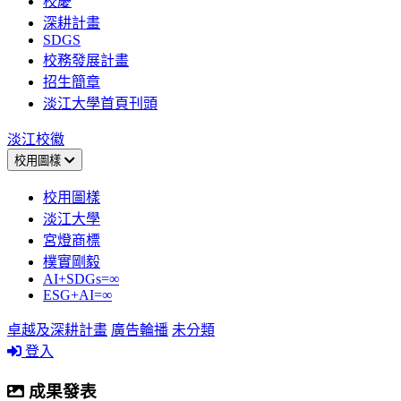
校慶
深耕計畫
SDGS
校務發展計畫
招生簡章
淡江大學首頁刊頭
淡江校徽
校用圖樣
校用圖樣
淡江大學
宮燈商標
樸實剛毅
AI+SDGs=∞
ESG+AI=∞
卓越及深耕計畫
廣告輪播
未分類
登入
成果發表