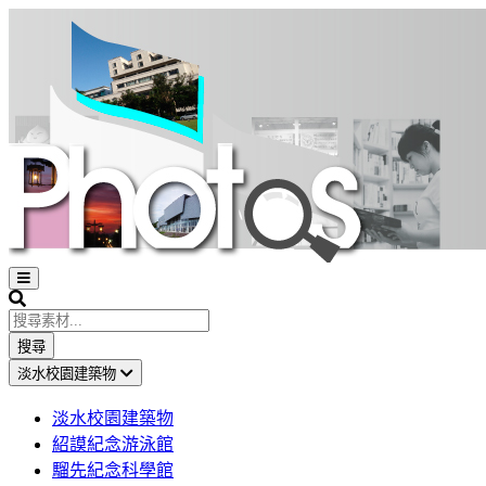
Open
sidebar
Search
搜尋
淡水校園建築物
淡水校園建築物
紹謨紀念游泳館
騮先紀念科學館