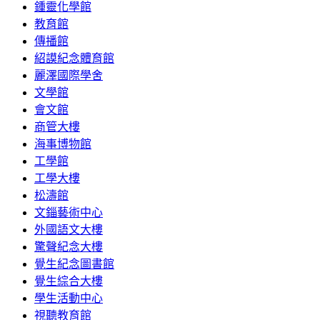
鍾靈化學館
教育館
傳播館
紹謨紀念體育館
麗澤國際學舍
文學館
會文館
商管大樓
海事博物館
工學館
工學大樓
松濤館
文錙藝術中心
外國語文大樓
驚聲紀念大樓
覺生紀念圖書館
覺生綜合大樓
學生活動中心
視聽教育館