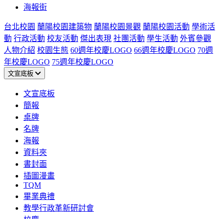
海報街
台北校園
蘭陽校園建築物
蘭陽校園景觀
蘭陽校園活動
學術活
動
行政活動
校友活動
傑出表現
社團活動
學生活動
外賓參觀
人物介紹
校園生態
60週年校慶LOGO
66週年校慶LOGO
70週
年校慶LOGO
75週年校慶LOGO
文宣底板
文宣底板
簡報
桌牌
名牌
海報
資料夾
書封面
插圖漫畫
TQM
畢業典禮
教學行政革新研討會