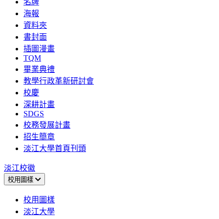
名牌
海報
資料夾
書封面
插圖漫畫
TQM
畢業典禮
教學行政革新研討會
校慶
深耕計畫
SDGS
校務發展計畫
招生簡章
淡江大學首頁刊頭
淡江校徽
校用圖樣
校用圖樣
淡江大學