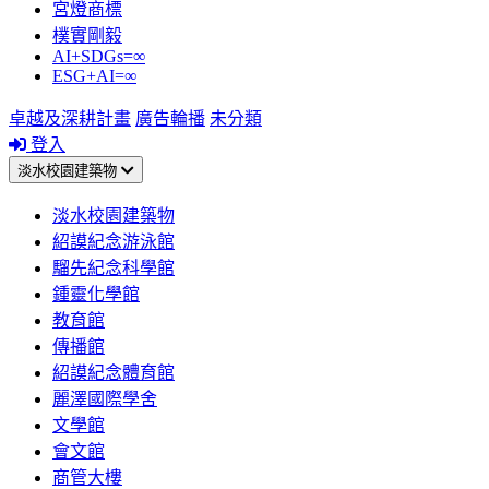
宮燈商標
樸實剛毅
AI+SDGs=∞
ESG+AI=∞
卓越及深耕計畫
廣告輪播
未分類
登入
淡水校園建築物
淡水校園建築物
紹謨紀念游泳館
騮先紀念科學館
鍾靈化學館
教育館
傳播館
紹謨紀念體育館
麗澤國際學舍
文學館
會文館
商管大樓