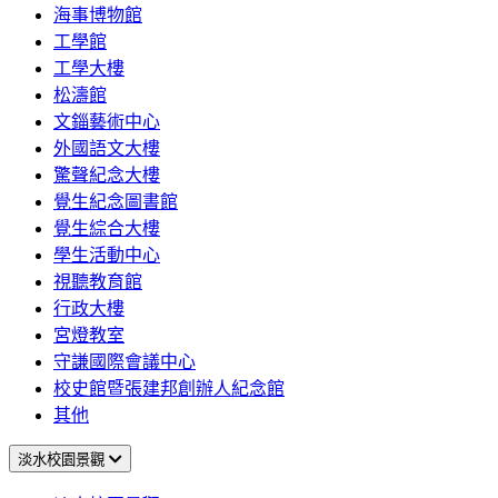
海事博物館
工學館
工學大樓
松濤館
文錙藝術中心
外國語文大樓
驚聲紀念大樓
覺生紀念圖書館
覺生綜合大樓
學生活動中心
視聽教育館
行政大樓
宮燈教室
守謙國際會議中心
校史館暨張建邦創辦人紀念館
其他
淡水校園景觀