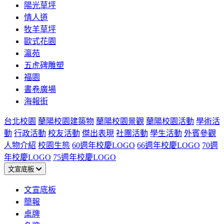
陽光草坪
情人道
牧羊草坪
歐式花園
瀛苑
五虎碑雕塑
福園
書卷廣場
海報街
台北校園
蘭陽校園建築物
蘭陽校園景觀
蘭陽校園活動
學術活
動
行政活動
校友活動
傑出表現
社團活動
學生活動
外賓參觀
人物介紹
校園生態
60週年校慶LOGO
66週年校慶LOGO
70週
年校慶LOGO
75週年校慶LOGO
文宣底板
文宣底板
簡報
桌牌