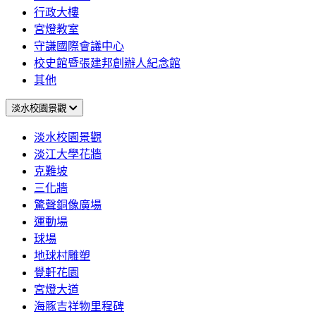
行政大樓
宮燈教室
守謙國際會議中心
校史館暨張建邦創辦人紀念館
其他
淡水校園景觀
淡水校園景觀
淡江大學花牆
克難坡
三化牆
驚聲銅像廣場
運動場
球場
地球村雕塑
覺軒花園
宮燈大道
海豚吉祥物里程碑