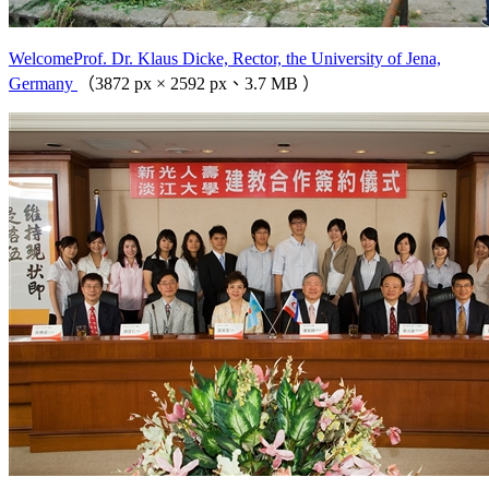
WelcomeProf. Dr. Klaus Dicke, Rector, the University of Jena,
Germany
（3872 px × 2592 px、3.7 MB ）