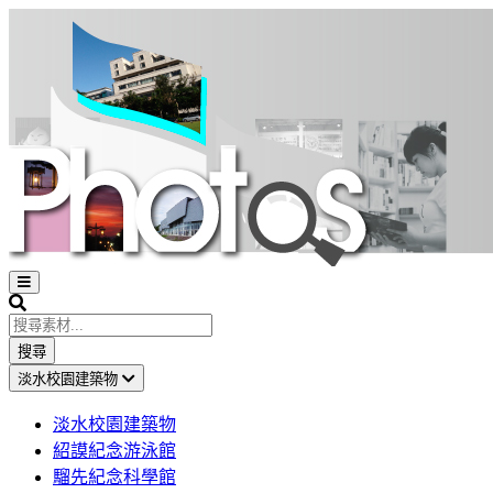
Open
sidebar
Search
搜尋
淡水校園建築物
淡水校園建築物
紹謨紀念游泳館
騮先紀念科學館