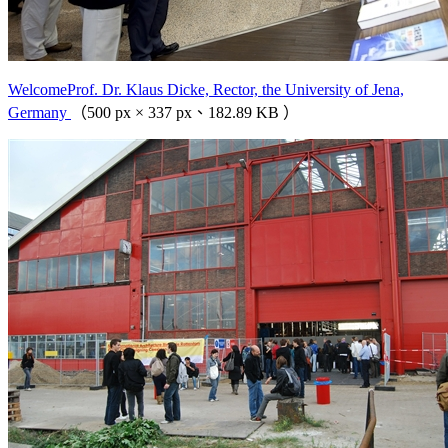
WelcomeProf. Dr. Klaus Dicke, Rector, the University of Jena,
Germany
（500 px × 337 px、182.89 KB ）