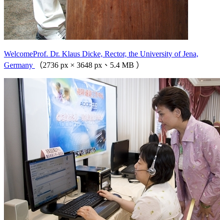
WelcomeProf. Dr. Klaus Dicke, Rector, the University of Jena,
Germany
（2736 px × 3648 px、5.4 MB ）