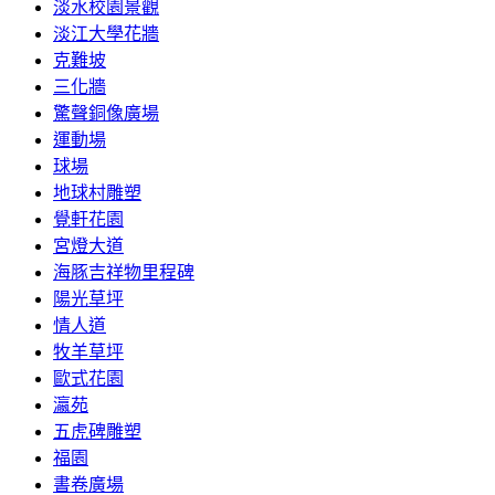
淡水校園景觀
淡江大學花牆
克難坡
三化牆
驚聲銅像廣場
運動場
球場
地球村雕塑
覺軒花園
宮燈大道
海豚吉祥物里程碑
陽光草坪
情人道
牧羊草坪
歐式花園
瀛苑
五虎碑雕塑
福園
書卷廣場