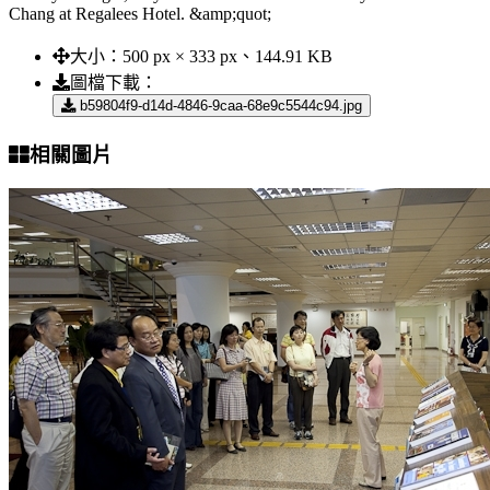
Chang at Regalees Hotel. &amp;quot;
大小：
500 px × 333 px、144.91 KB
圖檔下載：
b59804f9-d14d-4846-9caa-68e9c5544c94.jpg
相關圖片