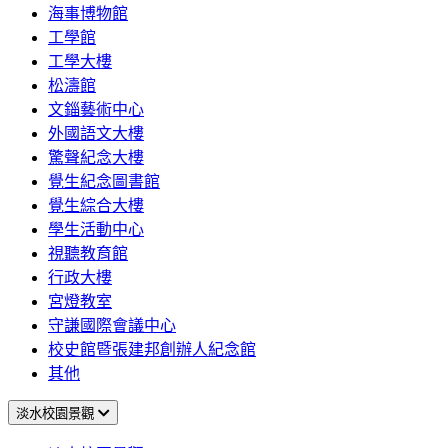
海事博物館
工學館
工學大樓
松濤館
文錙藝術中心
外國語文大樓
驚聲紀念大樓
覺生紀念圖書館
覺生綜合大樓
學生活動中心
視聽教育館
行政大樓
宮燈教室
守謙國際會議中心
校史館暨張建邦創辦人紀念館
其他
淡水校園景觀