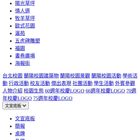
陽光草坪
情人道
牧羊草坪
歐式花園
瀛苑
五虎碑雕塑
福園
書卷廣場
海報街
台北校園
蘭陽校園建築物
蘭陽校園景觀
蘭陽校園活動
學術活
動
行政活動
校友活動
傑出表現
社團活動
學生活動
外賓參觀
人物介紹
校園生態
60週年校慶LOGO
66週年校慶LOGO
70週
年校慶LOGO
75週年校慶LOGO
文宣底板
文宣底板
簡報
桌牌