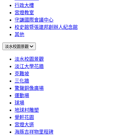
行政大樓
宮燈教室
守謙國際會議中心
校史館暨張建邦創辦人紀念館
其他
淡水校園景觀
淡水校園景觀
淡江大學花牆
克難坡
三化牆
驚聲銅像廣場
運動場
球場
地球村雕塑
覺軒花園
宮燈大道
海豚吉祥物里程碑