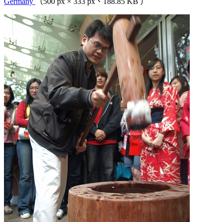
Germany
（500 px × 333 px、188.85 KB ）