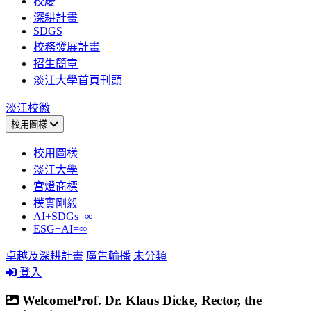
校慶
深耕計畫
SDGS
校務發展計畫
招生簡章
淡江大學首頁刊頭
淡江校徽
校用圖樣
校用圖樣
淡江大學
宮燈商標
樸實剛毅
AI+SDGs=∞
ESG+AI=∞
卓越及深耕計畫
廣告輪播
未分類
登入
WelcomeProf. Dr. Klaus Dicke, Rector, the