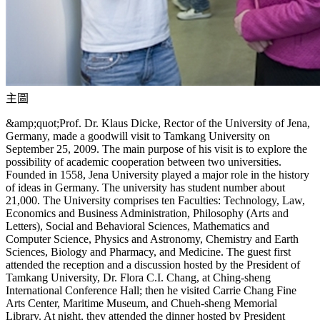
主圖
&amp;quot;Prof. Dr. Klaus Dicke, Rector of the University of Jena,
Germany, made a goodwill visit to Tamkang University on
September 25, 2009. The main purpose of his visit is to explore the
possibility of academic cooperation between two universities.
Founded in 1558, Jena University played a major role in the history
of ideas in Germany. The university has student number about
21,000. The University comprises ten Faculties: Technology, Law,
Economics and Business Administration, Philosophy (Arts and
Letters), Social and Behavioral Sciences, Mathematics and
Computer Science, Physics and Astronomy, Chemistry and Earth
Sciences, Biology and Pharmacy, and Medicine. The guest first
attended the reception and a discussion hosted by the President of
Tamkang University, Dr. Flora C.I. Chang, at Ching-sheng
International Conference Hall; then he visited Carrie Chang Fine
Arts Center, Maritime Museum, and Chueh-sheng Memorial
Library. At night, they attended the dinner hosted by President