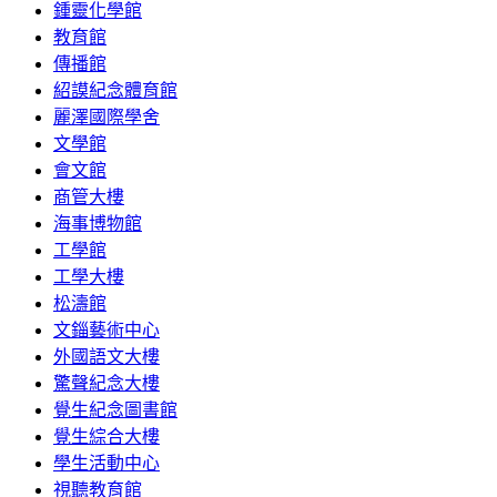
鍾靈化學館
教育館
傳播館
紹謨紀念體育館
麗澤國際學舍
文學館
會文館
商管大樓
海事博物館
工學館
工學大樓
松濤館
文錙藝術中心
外國語文大樓
驚聲紀念大樓
覺生紀念圖書館
覺生綜合大樓
學生活動中心
視聽教育館