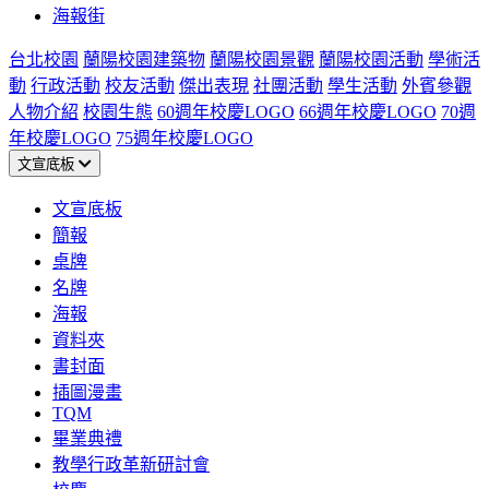
海報街
台北校園
蘭陽校園建築物
蘭陽校園景觀
蘭陽校園活動
學術活
動
行政活動
校友活動
傑出表現
社團活動
學生活動
外賓參觀
人物介紹
校園生態
60週年校慶LOGO
66週年校慶LOGO
70週
年校慶LOGO
75週年校慶LOGO
文宣底板
文宣底板
簡報
桌牌
名牌
海報
資料夾
書封面
插圖漫畫
TQM
畢業典禮
教學行政革新研討會