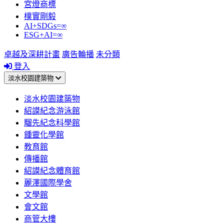
宮燈商標
樸實剛毅
AI+SDGs=∞
ESG+AI=∞
卓越及深耕計畫
廣告輪播
未分類
登入
淡水校園建築物
淡水校園建築物
紹謨紀念游泳館
騮先紀念科學館
鍾靈化學館
教育館
傳播館
紹謨紀念體育館
麗澤國際學舍
文學館
會文館
商管大樓