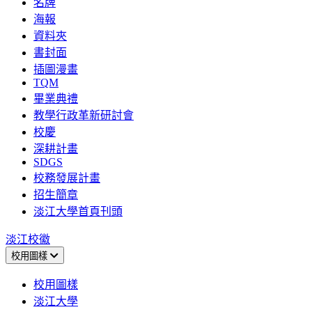
名牌
海報
資料夾
書封面
插圖漫畫
TQM
畢業典禮
教學行政革新研討會
校慶
深耕計畫
SDGS
校務發展計畫
招生簡章
淡江大學首頁刊頭
淡江校徽
校用圖樣
校用圖樣
淡江大學