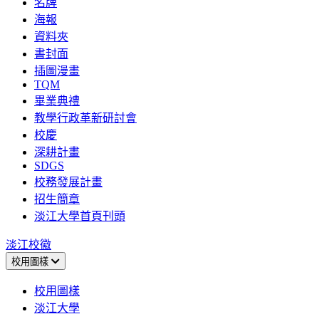
名牌
海報
資料夾
書封面
插圖漫畫
TQM
畢業典禮
教學行政革新研討會
校慶
深耕計畫
SDGS
校務發展計畫
招生簡章
淡江大學首頁刊頭
淡江校徽
校用圖樣
校用圖樣
淡江大學