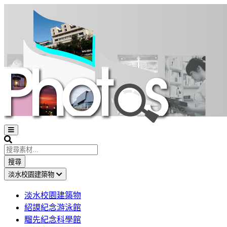
Open
sidebar
Search
搜尋
淡水校園建築物
淡水校園建築物
紹謨紀念游泳館
騮先紀念科學館