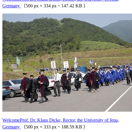
Germany
（500 px × 334 px、147.42 KB ）
WelcomeProf. Dr. Klaus Dicke, Rector, the University of Jena,
Germany
（500 px × 333 px、188.59 KB ）