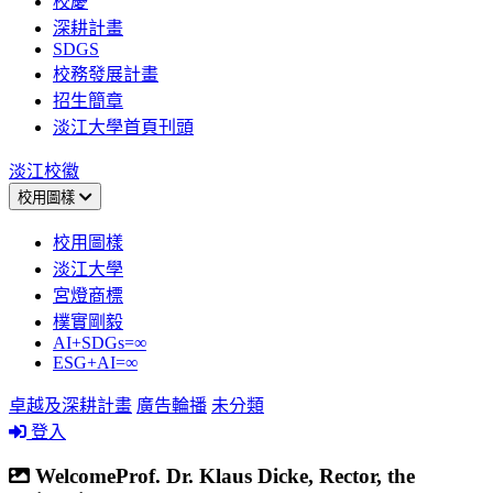
校慶
深耕計畫
SDGS
校務發展計畫
招生簡章
淡江大學首頁刊頭
淡江校徽
校用圖樣
校用圖樣
淡江大學
宮燈商標
樸實剛毅
AI+SDGs=∞
ESG+AI=∞
卓越及深耕計畫
廣告輪播
未分類
登入
WelcomeProf. Dr. Klaus Dicke, Rector, the