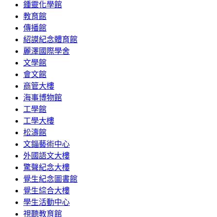
鍾靈化學館
教育館
傳播館
紹謨紀念體育館
麗澤國際學舍
文學館
會文館
商管大樓
海事博物館
工學館
工學大樓
松濤館
文錙藝術中心
外國語文大樓
驚聲紀念大樓
覺生紀念圖書館
覺生綜合大樓
學生活動中心
視聽教育館