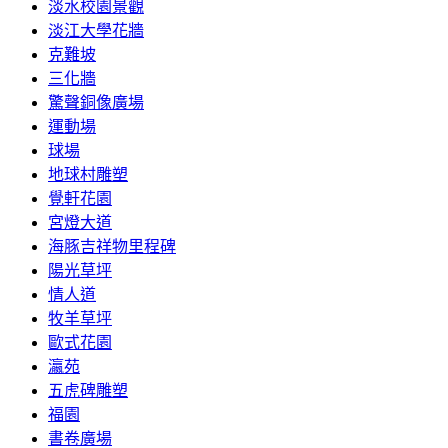
淡水校園景觀
淡江大學花牆
克難坡
三化牆
驚聲銅像廣場
運動場
球場
地球村雕塑
覺軒花園
宮燈大道
海豚吉祥物里程碑
陽光草坪
情人道
牧羊草坪
歐式花園
瀛苑
五虎碑雕塑
福園
書卷廣場