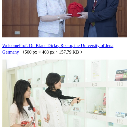
WelcomeProf. Dr. Klaus Dicke, Rector, the University of Jena,
Germany
（500 px × 408 px、157.79 KB ）