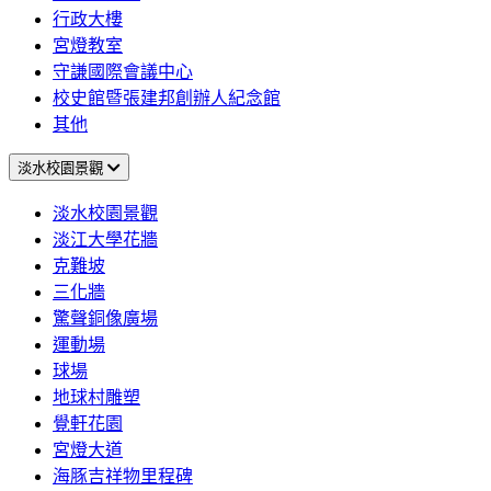
行政大樓
宮燈教室
守謙國際會議中心
校史館暨張建邦創辦人紀念館
其他
淡水校園景觀
淡水校園景觀
淡江大學花牆
克難坡
三化牆
驚聲銅像廣場
運動場
球場
地球村雕塑
覺軒花園
宮燈大道
海豚吉祥物里程碑