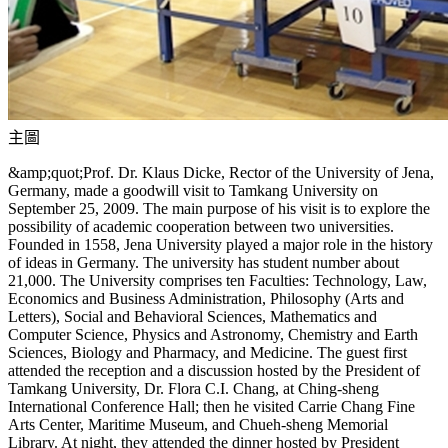
主圖
&amp;quot;Prof. Dr. Klaus Dicke, Rector of the University of Jena,
Germany, made a goodwill visit to Tamkang University on
September 25, 2009. The main purpose of his visit is to explore the
possibility of academic cooperation between two universities.
Founded in 1558, Jena University played a major role in the history
of ideas in Germany. The university has student number about
21,000. The University comprises ten Faculties: Technology, Law,
Economics and Business Administration, Philosophy (Arts and
Letters), Social and Behavioral Sciences, Mathematics and
Computer Science, Physics and Astronomy, Chemistry and Earth
Sciences, Biology and Pharmacy, and Medicine. The guest first
attended the reception and a discussion hosted by the President of
Tamkang University, Dr. Flora C.I. Chang, at Ching-sheng
International Conference Hall; then he visited Carrie Chang Fine
Arts Center, Maritime Museum, and Chueh-sheng Memorial
Library. At night, they attended the dinner hosted by President