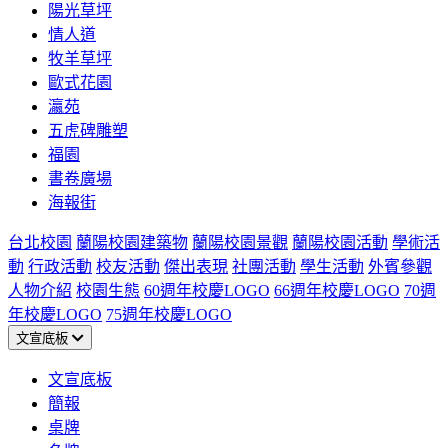
陽光草坪
情人道
牧羊草坪
歐式花園
瀛苑
五虎碑雕塑
福園
書卷廣場
海報街
台北校園
蘭陽校園建築物
蘭陽校園景觀
蘭陽校園活動
學術活
動
行政活動
校友活動
傑出表現
社團活動
學生活動
外賓參觀
人物介紹
校園生態
60週年校慶LOGO
66週年校慶LOGO
70週
年校慶LOGO
75週年校慶LOGO
文宣底板
文宣底板
簡報
桌牌