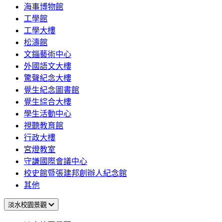
海事博物館
工學館
工學大樓
松濤館
文錙藝術中心
外國語文大樓
驚聲紀念大樓
覺生紀念圖書館
覺生綜合大樓
學生活動中心
視聽教育館
行政大樓
宮燈教室
守謙國際會議中心
校史館暨張建邦創辦人紀念館
其他
淡水校園景觀