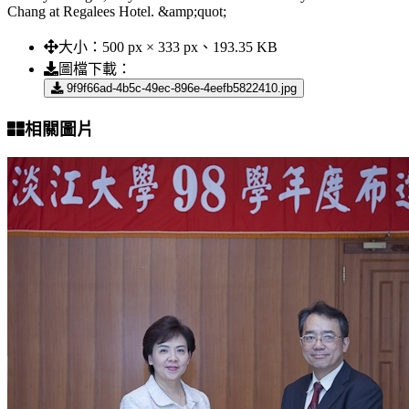
Chang at Regalees Hotel. &amp;quot;
大小：
500 px × 333 px、193.35 KB
圖檔下載：
9f9f66ad-4b5c-49ec-896e-4eefb5822410.jpg
相關圖片