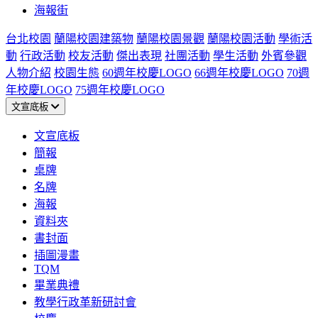
海報街
台北校園
蘭陽校園建築物
蘭陽校園景觀
蘭陽校園活動
學術活
動
行政活動
校友活動
傑出表現
社團活動
學生活動
外賓參觀
人物介紹
校園生態
60週年校慶LOGO
66週年校慶LOGO
70週
年校慶LOGO
75週年校慶LOGO
文宣底板
文宣底板
簡報
桌牌
名牌
海報
資料夾
書封面
插圖漫畫
TQM
畢業典禮
教學行政革新研討會