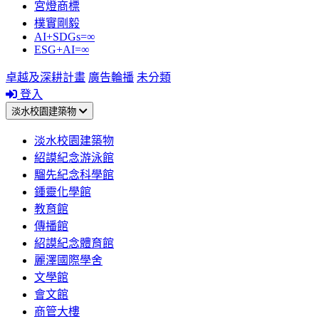
宮燈商標
樸實剛毅
AI+SDGs=∞
ESG+AI=∞
卓越及深耕計畫
廣告輪播
未分類
登入
淡水校園建築物
淡水校園建築物
紹謨紀念游泳館
騮先紀念科學館
鍾靈化學館
教育館
傳播館
紹謨紀念體育館
麗澤國際學舍
文學館
會文館
商管大樓