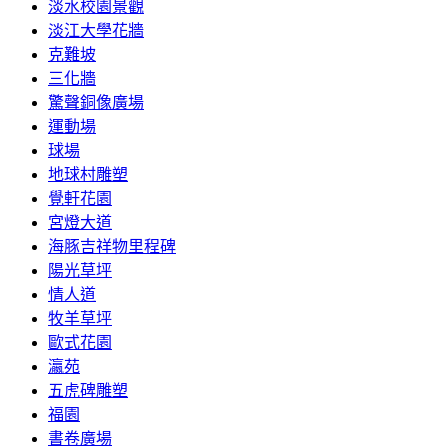
淡水校園景觀
淡江大學花牆
克難坡
三化牆
驚聲銅像廣場
運動場
球場
地球村雕塑
覺軒花園
宮燈大道
海豚吉祥物里程碑
陽光草坪
情人道
牧羊草坪
歐式花園
瀛苑
五虎碑雕塑
福園
書卷廣場