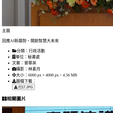
主圖
因應AI新趨勢，開創智慧大未來
分類：
行政活動
單位：
秘書處
文案：
曾華英
攝影：
林素月
大小：
6000 px × 4000 px、4.56 MB
圖檔下載：
行17.JPG
相關圖片