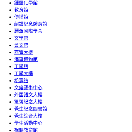
鍾靈化學館
教育館
傳播館
紹謨紀念體育館
麗澤國際學舍
文學館
會文館
商管大樓
海事博物館
工學館
工學大樓
松濤館
文錙藝術中心
外國語文大樓
驚聲紀念大樓
覺生紀念圖書館
覺生綜合大樓
學生活動中心
視聽教育館