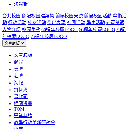
海報街
台北校園
蘭陽校園建築物
蘭陽校園景觀
蘭陽校園活動
學術活
動
行政活動
校友活動
傑出表現
社團活動
學生活動
外賓參觀
人物介紹
校園生態
60週年校慶LOGO
66週年校慶LOGO
70週
年校慶LOGO
75週年校慶LOGO
文宣底板
文宣底板
簡報
桌牌
名牌
海報
資料夾
書封面
插圖漫畫
TQM
畢業典禮
教學行政革新研討會