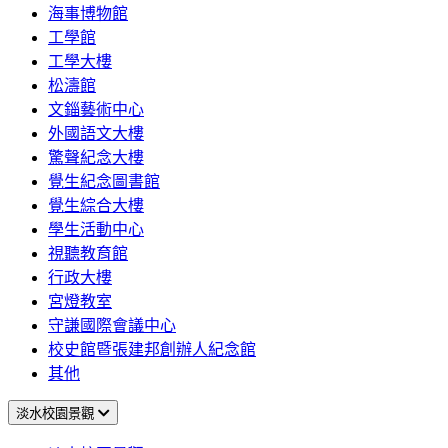
海事博物館
工學館
工學大樓
松濤館
文錙藝術中心
外國語文大樓
驚聲紀念大樓
覺生紀念圖書館
覺生綜合大樓
學生活動中心
視聽教育館
行政大樓
宮燈教室
守謙國際會議中心
校史館暨張建邦創辦人紀念館
其他
淡水校園景觀