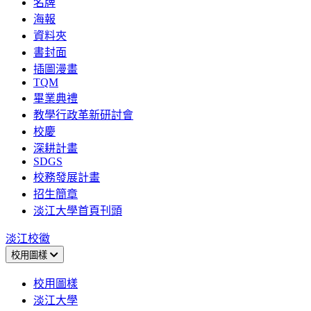
名牌
海報
資料夾
書封面
插圖漫畫
TQM
畢業典禮
教學行政革新研討會
校慶
深耕計畫
SDGS
校務發展計畫
招生簡章
淡江大學首頁刊頭
淡江校徽
校用圖樣
校用圖樣
淡江大學