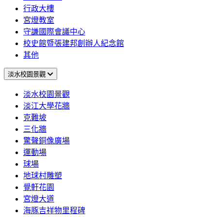
行政大樓
宮燈教室
守謙國際會議中心
校史館暨張建邦創辦人紀念館
其他
淡水校園景觀
淡水校園景觀
淡江大學花牆
克難坡
三化牆
驚聲銅像廣場
運動場
球場
地球村雕塑
覺軒花園
宮燈大道
海豚吉祥物里程碑