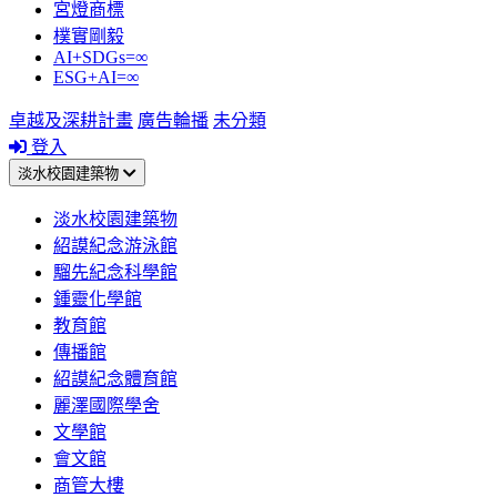
宮燈商標
樸實剛毅
AI+SDGs=∞
ESG+AI=∞
卓越及深耕計畫
廣告輪播
未分類
登入
淡水校園建築物
淡水校園建築物
紹謨紀念游泳館
騮先紀念科學館
鍾靈化學館
教育館
傳播館
紹謨紀念體育館
麗澤國際學舍
文學館
會文館
商管大樓