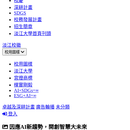
校慶
深耕計畫
SDGS
校務發展計畫
招生簡章
淡江大學首頁刊頭
淡江校徽
校用圖樣
校用圖樣
淡江大學
宮燈商標
樸實剛毅
AI+SDGs=∞
ESG+AI=∞
卓越及深耕計畫
廣告輪播
未分類
登入
因應AI新趨勢，開創智慧大未來