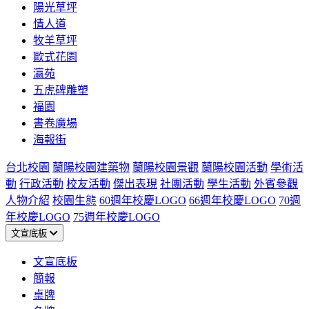
陽光草坪
情人道
牧羊草坪
歐式花園
瀛苑
五虎碑雕塑
福園
書卷廣場
海報街
台北校園
蘭陽校園建築物
蘭陽校園景觀
蘭陽校園活動
學術活
動
行政活動
校友活動
傑出表現
社團活動
學生活動
外賓參觀
人物介紹
校園生態
60週年校慶LOGO
66週年校慶LOGO
70週
年校慶LOGO
75週年校慶LOGO
文宣底板
文宣底板
簡報
桌牌