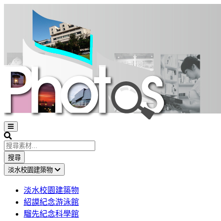
Open
sidebar
Search
搜尋
淡水校園建築物
淡水校園建築物
紹謨紀念游泳館
騮先紀念科學館