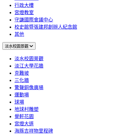
行政大樓
宮燈教室
守謙國際會議中心
校史館暨張建邦創辦人紀念館
其他
淡水校園景觀
淡水校園景觀
淡江大學花牆
克難坡
三化牆
驚聲銅像廣場
運動場
球場
地球村雕塑
覺軒花園
宮燈大道
海豚吉祥物里程碑