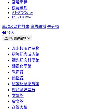
宮燈商標
樸實剛毅
AI+SDGs=∞
ESG+AI=∞
卓越及深耕計畫
廣告輪播
未分類
登入
淡水校園建築物
淡水校園建築物
紹謨紀念游泳館
騮先紀念科學館
鍾靈化學館
教育館
傳播館
紹謨紀念體育館
麗澤國際學舍
文學館
會文館
商管大樓