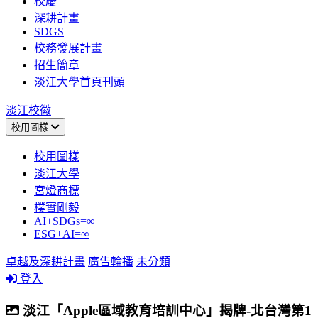
校慶
深耕計畫
SDGS
校務發展計畫
招生簡章
淡江大學首頁刊頭
淡江校徽
校用圖樣
校用圖樣
淡江大學
宮燈商標
樸實剛毅
AI+SDGs=∞
ESG+AI=∞
卓越及深耕計畫
廣告輪播
未分類
登入
淡江「Apple區域教育培訓中心」揭牌-北台灣第1