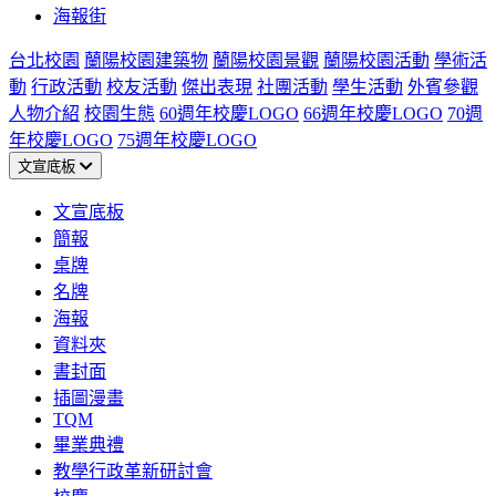
海報街
台北校園
蘭陽校園建築物
蘭陽校園景觀
蘭陽校園活動
學術活
動
行政活動
校友活動
傑出表現
社團活動
學生活動
外賓參觀
人物介紹
校園生態
60週年校慶LOGO
66週年校慶LOGO
70週
年校慶LOGO
75週年校慶LOGO
文宣底板
文宣底板
簡報
桌牌
名牌
海報
資料夾
書封面
插圖漫畫
TQM
畢業典禮
教學行政革新研討會