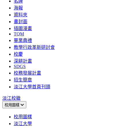
名牌
海報
資料夾
書封面
插圖漫畫
TQM
畢業典禮
教學行政革新研討會
校慶
深耕計畫
SDGS
校務發展計畫
招生簡章
淡江大學首頁刊頭
淡江校徽
校用圖樣
校用圖樣
淡江大學