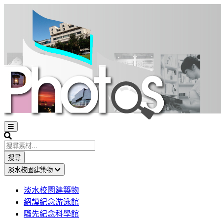
Open
sidebar
Search
搜尋
淡水校園建築物
淡水校園建築物
紹謨紀念游泳館
騮先紀念科學館