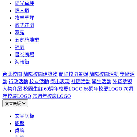
陽光草坪
情人道
牧羊草坪
歐式花園
瀛苑
五虎碑雕塑
福園
書卷廣場
海報街
台北校園
蘭陽校園建築物
蘭陽校園景觀
蘭陽校園活動
學術活
動
行政活動
校友活動
傑出表現
社團活動
學生活動
外賓參觀
人物介紹
校園生態
60週年校慶LOGO
66週年校慶LOGO
70週
年校慶LOGO
75週年校慶LOGO
文宣底板
文宣底板
簡報
桌牌