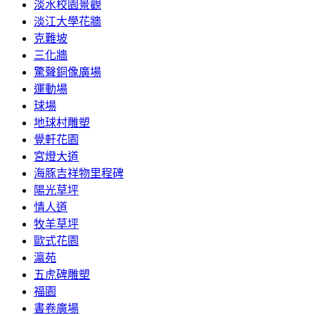
淡水校園景觀
淡江大學花牆
克難坡
三化牆
驚聲銅像廣場
運動場
球場
地球村雕塑
覺軒花園
宮燈大道
海豚吉祥物里程碑
陽光草坪
情人道
牧羊草坪
歐式花園
瀛苑
五虎碑雕塑
福園
書卷廣場