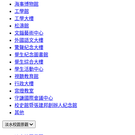
海事博物館
工學館
工學大樓
松濤館
文錙藝術中心
外國語文大樓
驚聲紀念大樓
覺生紀念圖書館
覺生綜合大樓
學生活動中心
視聽教育館
行政大樓
宮燈教室
守謙國際會議中心
校史館暨張建邦創辦人紀念館
其他
淡水校園景觀