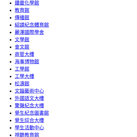
鍾靈化學館
教育館
傳播館
紹謨紀念體育館
麗澤國際學舍
文學館
會文館
商管大樓
海事博物館
工學館
工學大樓
松濤館
文錙藝術中心
外國語文大樓
驚聲紀念大樓
覺生紀念圖書館
覺生綜合大樓
學生活動中心
視聽教育館