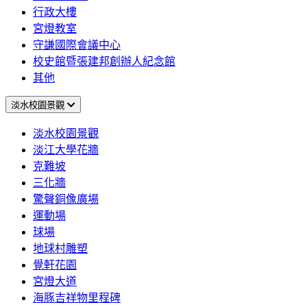
行政大樓
宮燈教室
守謙國際會議中心
校史館暨張建邦創辦人紀念館
其他
淡水校園景觀
淡水校園景觀
淡江大學花牆
克難坡
三化牆
驚聲銅像廣場
運動場
球場
地球村雕塑
覺軒花園
宮燈大道
海豚吉祥物里程碑