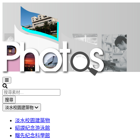
Open
sidebar
Search
搜尋
淡水校園建築物
淡水校園建築物
紹謨紀念游泳館
騮先紀念科學館