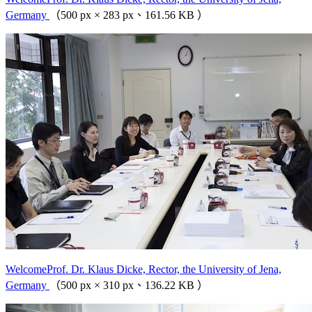
Germany
（500 px × 283 px、161.56 KB ）
WelcomeProf. Dr. Klaus Dicke, Rector, the University of Jena,
Germany
（500 px × 310 px、136.22 KB ）