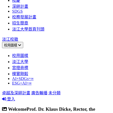
校慶
深耕計畫
SDGS
校務發展計畫
招生簡章
淡江大學首頁刊頭
淡江校徽
校用圖樣
校用圖樣
淡江大學
宮燈商標
樸實剛毅
AI+SDGs=∞
ESG+AI=∞
卓越及深耕計畫
廣告輪播
未分類
登入
WelcomeProf. Dr. Klaus Dicke, Rector, the