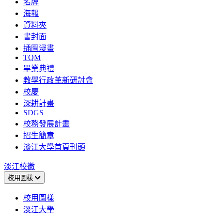
名牌
海報
資料夾
書封面
插圖漫畫
TQM
畢業典禮
教學行政革新研討會
校慶
深耕計畫
SDGS
校務發展計畫
招生簡章
淡江大學首頁刊頭
淡江校徽
校用圖樣
校用圖樣
淡江大學