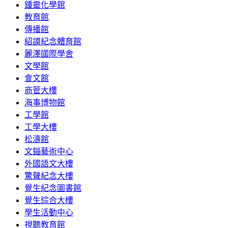
鍾靈化學館
教育館
傳播館
紹謨紀念體育館
麗澤國際學舍
文學館
會文館
商管大樓
海事博物館
工學館
工學大樓
松濤館
文錙藝術中心
外國語文大樓
驚聲紀念大樓
覺生紀念圖書館
覺生綜合大樓
學生活動中心
視聽教育館