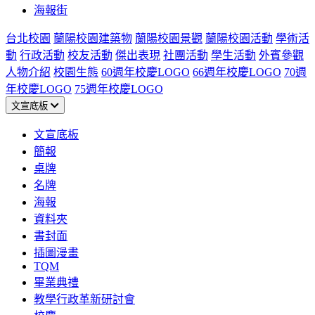
海報街
台北校園
蘭陽校園建築物
蘭陽校園景觀
蘭陽校園活動
學術活
動
行政活動
校友活動
傑出表現
社團活動
學生活動
外賓參觀
人物介紹
校園生態
60週年校慶LOGO
66週年校慶LOGO
70週
年校慶LOGO
75週年校慶LOGO
文宣底板
文宣底板
簡報
桌牌
名牌
海報
資料夾
書封面
插圖漫畫
TQM
畢業典禮
教學行政革新研討會