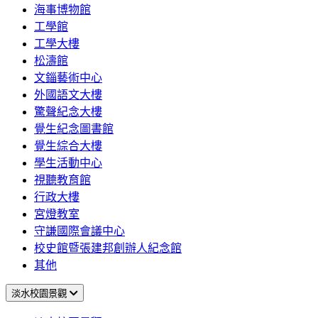
海事博物館
工學館
工學大樓
松濤館
文錙藝術中心
外國語文大樓
驚聲紀念大樓
覺生紀念圖書館
覺生綜合大樓
學生活動中心
視聽教育館
行政大樓
宮燈教室
守謙國際會議中心
校史館暨張建邦創辦人紀念館
其他
淡水校園景觀