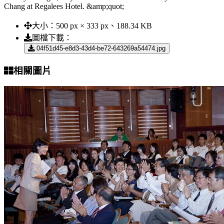
Chang at Regalees Hotel. &amp;quot;
大小：
500 px × 333 px、188.34 KB
圖檔下載：
04f51d45-e8d3-43d4-be72-643269a54474.jpg
相關圖片