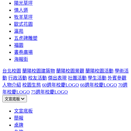
陽光草坪
情人道
牧羊草坪
歐式花園
瀛苑
五虎碑雕塑
福園
書卷廣場
海報街
台北校園
蘭陽校園建築物
蘭陽校園景觀
蘭陽校園活動
學術活
動
行政活動
校友活動
傑出表現
社團活動
學生活動
外賓參觀
人物介紹
校園生態
60週年校慶LOGO
66週年校慶LOGO
70週
年校慶LOGO
75週年校慶LOGO
文宣底板
文宣底板
簡報
桌牌