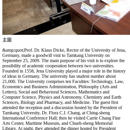
主圖
&amp;quot;Prof. Dr. Klaus Dicke, Rector of the University of Jena,
Germany, made a goodwill visit to Tamkang University on
September 25, 2009. The main purpose of his visit is to explore the
possibility of academic cooperation between two universities.
Founded in 1558, Jena University played a major role in the history
of ideas in Germany. The university has student number about
21,000. The University comprises ten Faculties: Technology, Law,
Economics and Business Administration, Philosophy (Arts and
Letters), Social and Behavioral Sciences, Mathematics and
Computer Science, Physics and Astronomy, Chemistry and Earth
Sciences, Biology and Pharmacy, and Medicine. The guest first
attended the reception and a discussion hosted by the President of
Tamkang University, Dr. Flora C.I. Chang, at Ching-sheng
International Conference Hall; then he visited Carrie Chang Fine
Arts Center, Maritime Museum, and Chueh-sheng Memorial
Library. At night, they attended the dinner hosted by President