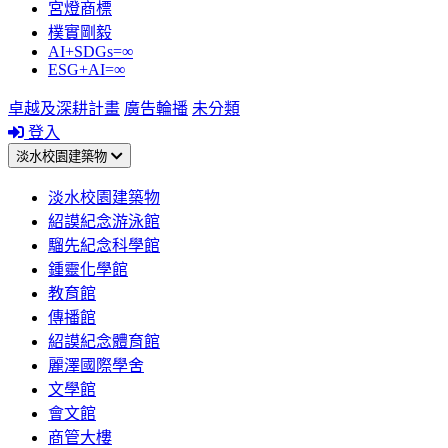
宮燈商標
樸實剛毅
AI+SDGs=∞
ESG+AI=∞
卓越及深耕計畫
廣告輪播
未分類
登入
淡水校園建築物
淡水校園建築物
紹謨紀念游泳館
騮先紀念科學館
鍾靈化學館
教育館
傳播館
紹謨紀念體育館
麗澤國際學舍
文學館
會文館
商管大樓