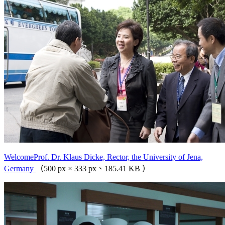
WelcomeProf. Dr. Klaus Dicke, Rector, the University of Jena,
Germany
（500 px × 333 px、185.41 KB ）