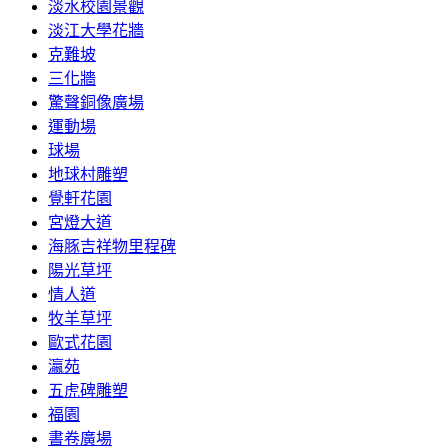
淡水校園景觀
淡江大學花牆
克難坡
三化牆
驚聲銅像廣場
運動場
球場
地球村雕塑
覺軒花園
宮燈大道
海豚吉祥物里程碑
陽光草坪
情人道
牧羊草坪
歐式花園
瀛苑
五虎碑雕塑
福園
書卷廣場