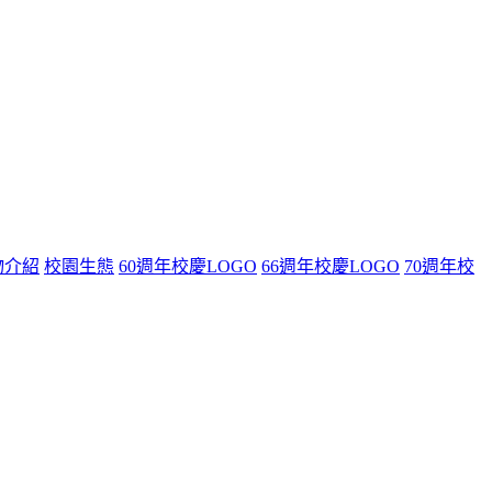
物介紹
校園生態
60週年校慶LOGO
66週年校慶LOGO
70週年校