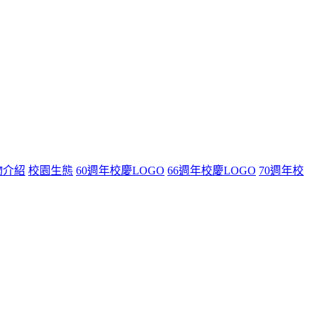
物介紹
校園生態
60週年校慶LOGO
66週年校慶LOGO
70週年校