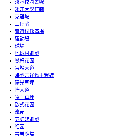
淡水校園景觀
淡江大學花牆
克難坡
三化牆
驚聲銅像廣場
運動場
球場
地球村雕塑
覺軒花園
宮燈大道
海豚吉祥物里程碑
陽光草坪
情人道
牧羊草坪
歐式花園
瀛苑
五虎碑雕塑
福園
書卷廣場