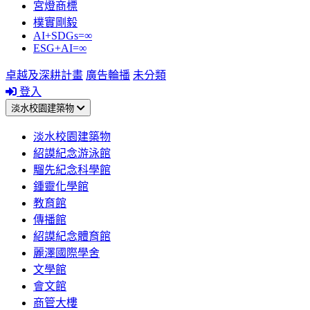
宮燈商標
樸實剛毅
AI+SDGs=∞
ESG+AI=∞
卓越及深耕計畫
廣告輪播
未分類
登入
淡水校園建築物
淡水校園建築物
紹謨紀念游泳館
騮先紀念科學館
鍾靈化學館
教育館
傳播館
紹謨紀念體育館
麗澤國際學舍
文學館
會文館
商管大樓