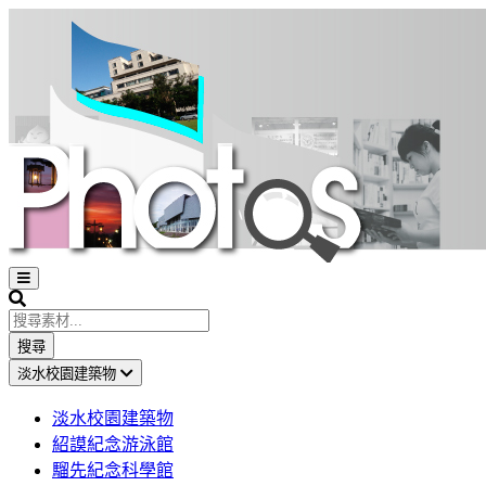
Open
sidebar
Search
搜尋
淡水校園建築物
淡水校園建築物
紹謨紀念游泳館
騮先紀念科學館