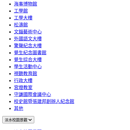
海事博物館
工學館
工學大樓
松濤館
文錙藝術中心
外國語文大樓
驚聲紀念大樓
覺生紀念圖書館
覺生綜合大樓
學生活動中心
視聽教育館
行政大樓
宮燈教室
守謙國際會議中心
校史館暨張建邦創辦人紀念館
其他
淡水校園景觀