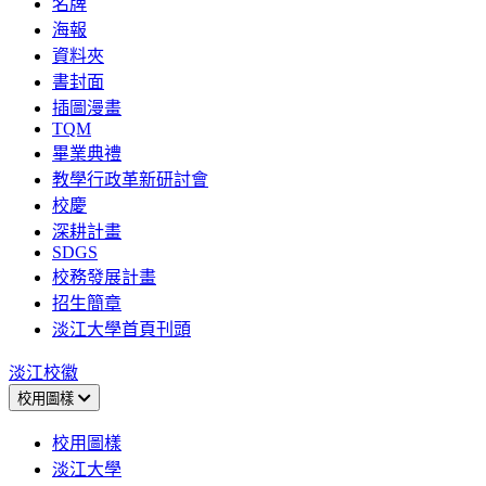
名牌
海報
資料夾
書封面
插圖漫畫
TQM
畢業典禮
教學行政革新研討會
校慶
深耕計畫
SDGS
校務發展計畫
招生簡章
淡江大學首頁刊頭
淡江校徽
校用圖樣
校用圖樣
淡江大學