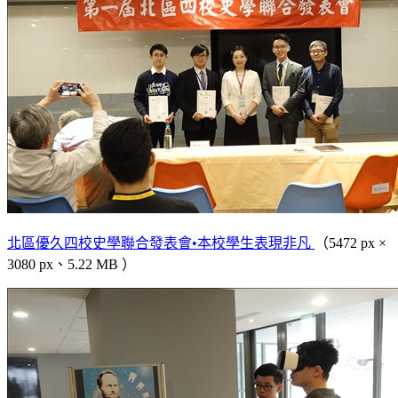
北區優久四校史學聯合發表會•本校學生表現非凡
（5472 px ×
3080 px、5.22 MB ）