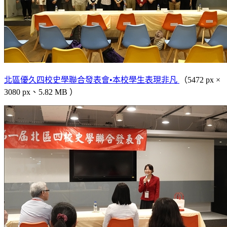
北區優久四校史學聯合發表會•本校學生表現非凡
（5472 px ×
3080 px、5.82 MB ）