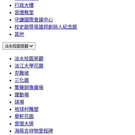
行政大樓
宮燈教室
守謙國際會議中心
校史館暨張建邦創辦人紀念館
其他
淡水校園景觀
淡水校園景觀
淡江大學花牆
克難坡
三化牆
驚聲銅像廣場
運動場
球場
地球村雕塑
覺軒花園
宮燈大道
海豚吉祥物里程碑