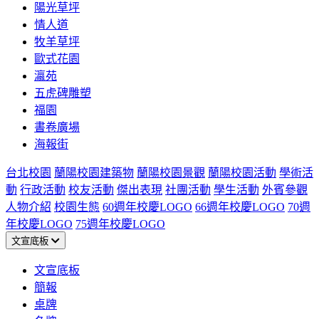
陽光草坪
情人道
牧羊草坪
歐式花園
瀛苑
五虎碑雕塑
福園
書卷廣場
海報街
台北校園
蘭陽校園建築物
蘭陽校園景觀
蘭陽校園活動
學術活
動
行政活動
校友活動
傑出表現
社團活動
學生活動
外賓參觀
人物介紹
校園生態
60週年校慶LOGO
66週年校慶LOGO
70週
年校慶LOGO
75週年校慶LOGO
文宣底板
文宣底板
簡報
桌牌