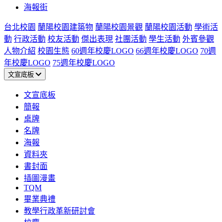
海報街
台北校園
蘭陽校園建築物
蘭陽校園景觀
蘭陽校園活動
學術活
動
行政活動
校友活動
傑出表現
社團活動
學生活動
外賓參觀
人物介紹
校園生態
60週年校慶LOGO
66週年校慶LOGO
70週
年校慶LOGO
75週年校慶LOGO
文宣底板
文宣底板
簡報
桌牌
名牌
海報
資料夾
書封面
插圖漫畫
TQM
畢業典禮
教學行政革新研討會