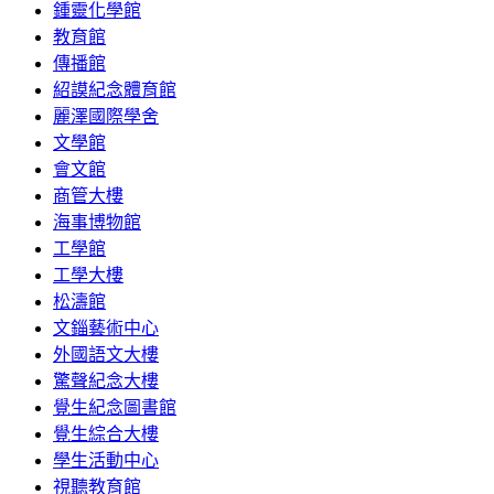
鍾靈化學館
教育館
傳播館
紹謨紀念體育館
麗澤國際學舍
文學館
會文館
商管大樓
海事博物館
工學館
工學大樓
松濤館
文錙藝術中心
外國語文大樓
驚聲紀念大樓
覺生紀念圖書館
覺生綜合大樓
學生活動中心
視聽教育館