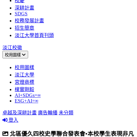
校慶
深耕計畫
SDGS
校務發展計畫
招生簡章
淡江大學首頁刊頭
淡江校徽
校用圖樣
校用圖樣
淡江大學
宮燈商標
樸實剛毅
AI+SDGs=∞
ESG+AI=∞
卓越及深耕計畫
廣告輪播
未分類
登入
北區優久四校史學聯合發表會•本校學生表現非凡