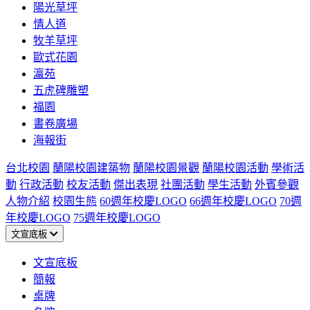
陽光草坪
情人道
牧羊草坪
歐式花園
瀛苑
五虎碑雕塑
福園
書卷廣場
海報街
台北校園
蘭陽校園建築物
蘭陽校園景觀
蘭陽校園活動
學術活
動
行政活動
校友活動
傑出表現
社團活動
學生活動
外賓參觀
人物介紹
校園生態
60週年校慶LOGO
66週年校慶LOGO
70週
年校慶LOGO
75週年校慶LOGO
文宣底板
文宣底板
簡報
桌牌