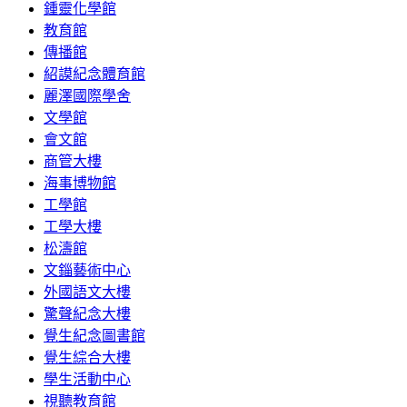
鍾靈化學館
教育館
傳播館
紹謨紀念體育館
麗澤國際學舍
文學館
會文館
商管大樓
海事博物館
工學館
工學大樓
松濤館
文錙藝術中心
外國語文大樓
驚聲紀念大樓
覺生紀念圖書館
覺生綜合大樓
學生活動中心
視聽教育館