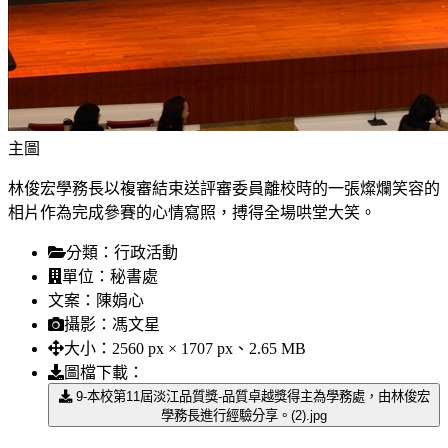
主圖
林俊宏學務長以複審結束送評審委員離校時的一張燦爛笑容的
相片作為完成參賽的心情寫照，搏得全場哄堂大笑。
分類：
行政活動
單位：
秘書處
文案：
陳娟心
攝影：
馮文星
大小：
2560 px × 1707 px、2.65 MB
圖檔下載：
9-本校第11屆淡江品質獎-品質卓越獎得主為學務處，由林俊宏
學務長進行經驗分享。(2).jpg