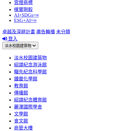
宮燈商標
樸實剛毅
AI+SDGs=∞
ESG+AI=∞
卓越及深耕計畫
廣告輪播
未分類
登入
淡水校園建築物
淡水校園建築物
紹謨紀念游泳館
騮先紀念科學館
鍾靈化學館
教育館
傳播館
紹謨紀念體育館
麗澤國際學舍
文學館
會文館
商管大樓