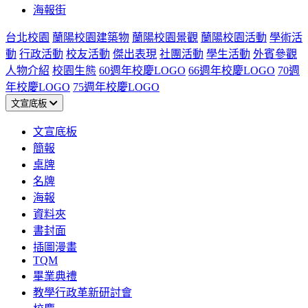
海報街
台北校園
蘭陽校園建築物
蘭陽校園景觀
蘭陽校園活動
學術活
動
行政活動
校友活動
傑出表現
社團活動
學生活動
外賓參觀
人物介紹
校園生態
60週年校慶LOGO
66週年校慶LOGO
70週
年校慶LOGO
75週年校慶LOGO
文宣底板
文宣底板
簡報
桌牌
名牌
海報
資料夾
書封面
插圖漫畫
TQM
畢業典禮
教學行政革新研討會