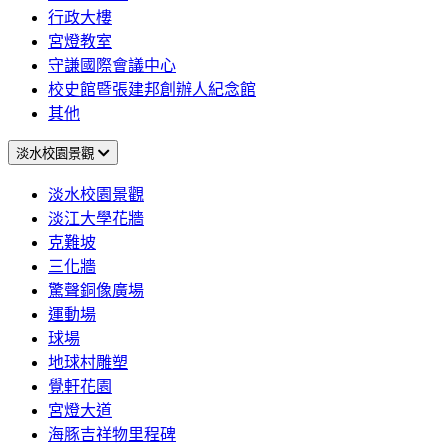
行政大樓
宮燈教室
守謙國際會議中心
校史館暨張建邦創辦人紀念館
其他
淡水校園景觀
淡水校園景觀
淡江大學花牆
克難坡
三化牆
驚聲銅像廣場
運動場
球場
地球村雕塑
覺軒花園
宮燈大道
海豚吉祥物里程碑