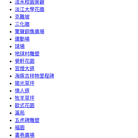
淡水校園景觀
淡江大學花牆
克難坡
三化牆
驚聲銅像廣場
運動場
球場
地球村雕塑
覺軒花園
宮燈大道
海豚吉祥物里程碑
陽光草坪
情人道
牧羊草坪
歐式花園
瀛苑
五虎碑雕塑
福園
書卷廣場