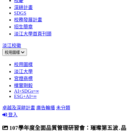
校慶
深耕計畫
SDGS
校務發展計畫
招生簡章
淡江大學首頁刊頭
淡江校徽
校用圖樣
校用圖樣
淡江大學
宮燈商標
樸實剛毅
AI+SDGs=∞
ESG+AI=∞
卓越及深耕計畫
廣告輪播
未分類
登入
107學年度全面品質管理研習會：璀璨第五波․品