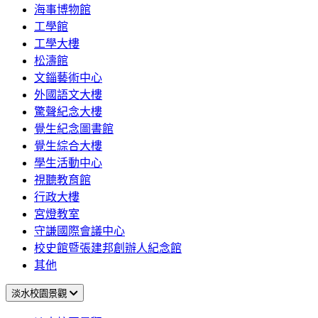
海事博物館
工學館
工學大樓
松濤館
文錙藝術中心
外國語文大樓
驚聲紀念大樓
覺生紀念圖書館
覺生綜合大樓
學生活動中心
視聽教育館
行政大樓
宮燈教室
守謙國際會議中心
校史館暨張建邦創辦人紀念館
其他
淡水校園景觀