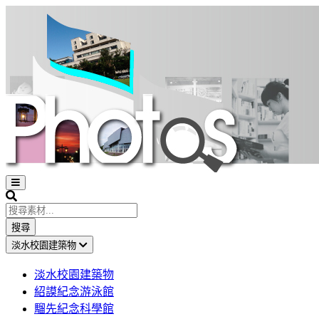
Open
sidebar
Search
搜尋
淡水校園建築物
淡水校園建築物
紹謨紀念游泳館
騮先紀念科學館