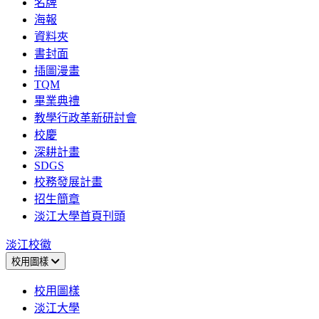
名牌
海報
資料夾
書封面
插圖漫畫
TQM
畢業典禮
教學行政革新研討會
校慶
深耕計畫
SDGS
校務發展計畫
招生簡章
淡江大學首頁刊頭
淡江校徽
校用圖樣
校用圖樣
淡江大學